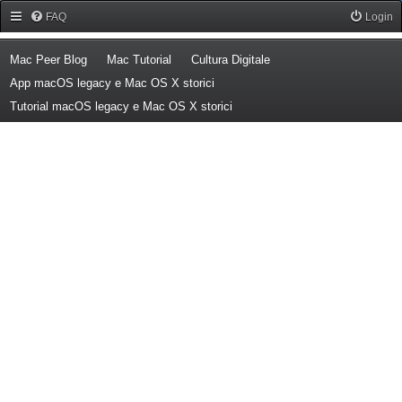
Forum Mac Peer
FAQ
Login
(Opens a new tab)
(Opens a new tab)
(Opens a new tab)
Mac Peer Blog
Mac Tutorial
Cultura Digitale
(Opens a new tab)
App macOS legacy e Mac OS X storici
(Opens a new tab)
Tutorial macOS legacy e Mac OS X storici