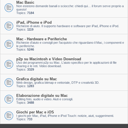
Mac Basic
Non esistono domande banali o sciocche: chiedi qui… il forum serve proprio a
questo!
Topics:
7184
iPad, iPhone e iPod
Richieste di aiuto. Il supporto hardware e software per iPad, iPhone e iPod.
Topics:
1119
Mac - Hardware e Periferiche
Richieste d'aiuto e consigli per l'acquisto che riguardano il Mac, i componenti e
le periferiche.
Topics:
5246
p2p su Macintosh e Video Download
Uso dei programmi p2p su Mac. L'aiuto specifico per le applicazioni di file
sharing e le reti. Video download.
Topics:
3329
Grafica digitale su Mac
Web design, grafica bitmap e vettoriale, DTP e creatività 3D.
Topics:
1283
Elaborazione digitale su Mac
Editing foto, audio e video. Aiuti e consigli.
Topics:
3488
Giochi per Mac e iOS
I giochi per Mac, iPad, iPhone e iPod Touch: notizie, aiuti, suggerimenti.
Topics:
733