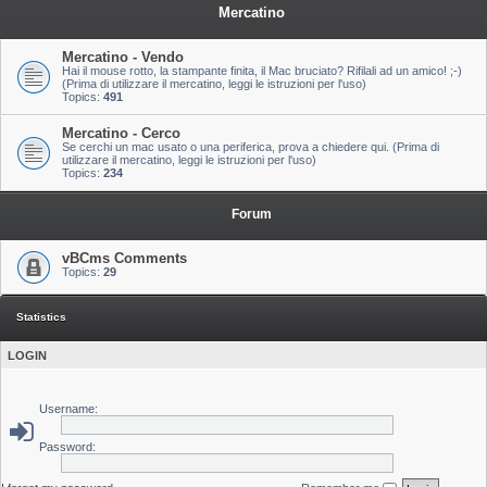
Mercatino
Mercatino - Vendo
Hai il mouse rotto, la stampante finita, il Mac bruciato? Rifilali ad un amico! ;-)
(Prima di utilizzare il mercatino, leggi le istruzioni per l'uso)
Topics:
491
Mercatino - Cerco
Se cerchi un mac usato o una periferica, prova a chiedere qui. (Prima di
utilizzare il mercatino, leggi le istruzioni per l'uso)
Topics:
234
Forum
vBCms Comments
Topics:
29
Statistics
LOGIN
Username:
Password: