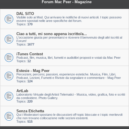
Forum Mac Peer - Magazine
DAL SITO
Visibile solo ai Mod. Qui arrivano le notifiche di nuovi articoli. I topic possono
essere spostati nelle aree specifiche del forum.
Topics:
170
Ciao a tutti, mi sono appena iscritto/a...
L'occasione giusta per presentarsi e ricevere il benvenuto degli altri iscritti al
Forum!
Topics:
1677
iTunes Contest
Podcast, film, musica, libri, fumetti e audiolibri proposti e votati da Mac Peer
Topics:
12
Estesie - Mag Peer
Percezioni, percorsi, passioni, esperienze estetiche. Musica, Film, Libri,
Podcast, Lezioni, Fumetti e Riviste da segnalare e commentare - Mag Peer
Topics:
124
ArtLab
Laboratorio Virtuale degli Artisti Telematici - Musica, video, grafica, foto e scritti
da condividere. Photo Gallery.
Topics:
220
Senza Etichetta
Qui i Moderatori spostano le discussioni off-topic bloccate e i topic meritevoli
che non trovano collocazione nelle sezioni esistenti.
Topics:
515