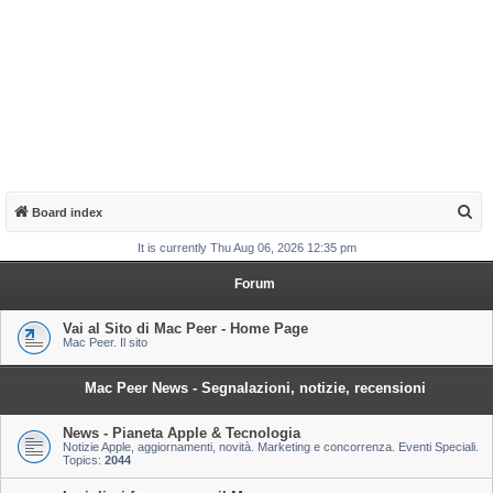
S
Board index
e
It is currently Thu Aug 06, 2026 12:35 pm
a
Forum
r
c
Vai al Sito di Mac Peer - Home Page
Mac Peer. Il sito
h
Mac Peer News - Segnalazioni, notizie, recensioni
News - Pianeta Apple & Tecnologia
Notizie Apple, aggiornamenti, novità. Marketing e concorrenza. Eventi Speciali.
Topics:
2044