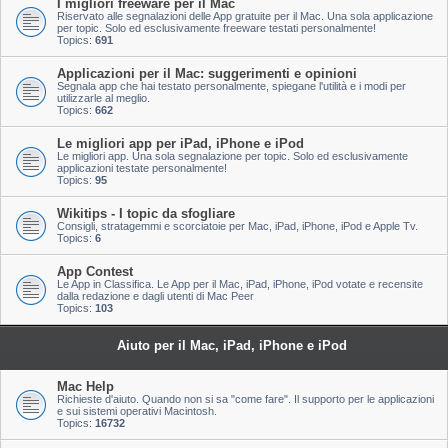
I migliori freeware per il Mac
Riservato alle segnalazioni delle App gratuite per il Mac. Una sola applicazione
per topic. Solo ed esclusivamente freeware testati personalmente!
Topics:
691
Applicazioni per il Mac: suggerimenti e opinioni
Segnala app che hai testato personalmente, spiegane l'utilità e i modi per
utilizzarle al meglio.
Topics:
662
Le migliori app per iPad, iPhone e iPod
Le migliori app. Una sola segnalazione per topic. Solo ed esclusivamente
applicazioni testate personalmente!
Topics:
95
Wikitips - I topic da sfogliare
Consigli, stratagemmi e scorciatoie per Mac, iPad, iPhone, iPod e Apple Tv.
Topics:
6
App Contest
Le App in Classifica. Le App per il Mac, iPad, iPhone, iPod votate e recensite
dalla redazione e dagli utenti di Mac Peer
Topics:
103
Aiuto per il Mac, iPad, iPhone e iPod
Mac Help
Richieste d'aiuto. Quando non si sa "come fare". Il supporto per le applicazioni
e sui sistemi operativi Macintosh.
Topics:
16732