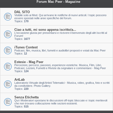
Forum Mac Peer - Magazine
DAL SITO
Visibile solo ai Mod. Qui arrivano le notifiche di nuovi articoli. I topic possono
essere spostati nelle aree specifiche del forum.
Topics:
170
Ciao a tutti, mi sono appena iscritto/a...
L'occasione giusta per presentarsi e ricevere il benvenuto degli altri iscritti al
Forum!
Topics:
1677
iTunes Contest
Podcast, film, musica, libri, fumetti e audiolibri proposti e votati da Mac Peer
Topics:
12
Estesie - Mag Peer
Percezioni, percorsi, passioni, esperienze estetiche. Musica, Film, Libri,
Podcast, Lezioni, Fumetti e Riviste da segnalare e commentare - Mag Peer
Topics:
124
ArtLab
Laboratorio Virtuale degli Artisti Telematici - Musica, video, grafica, foto e scritti
da condividere. Photo Gallery.
Topics:
220
Senza Etichetta
Qui i Moderatori spostano le discussioni off-topic bloccate e i topic meritevoli
che non trovano collocazione nelle sezioni esistenti.
Topics:
515