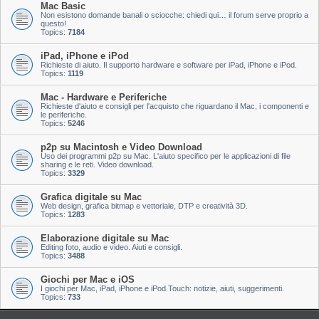
Mac Basic
Non esistono domande banali o sciocche: chiedi qui… il forum serve proprio a
questo!
Topics:
7184
iPad, iPhone e iPod
Richieste di aiuto. Il supporto hardware e software per iPad, iPhone e iPod.
Topics:
1119
Mac - Hardware e Periferiche
Richieste d'aiuto e consigli per l'acquisto che riguardano il Mac, i componenti e
le periferiche.
Topics:
5246
p2p su Macintosh e Video Download
Uso dei programmi p2p su Mac. L'aiuto specifico per le applicazioni di file
sharing e le reti. Video download.
Topics:
3329
Grafica digitale su Mac
Web design, grafica bitmap e vettoriale, DTP e creatività 3D.
Topics:
1283
Elaborazione digitale su Mac
Editing foto, audio e video. Aiuti e consigli.
Topics:
3488
Giochi per Mac e iOS
I giochi per Mac, iPad, iPhone e iPod Touch: notizie, aiuti, suggerimenti.
Topics:
733