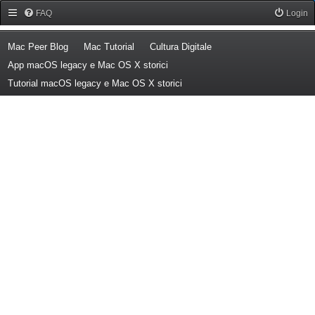
Forum Mac Peer
FAQ
Login
(Opens a new tab)
(Opens a new tab)
(Opens a new tab)
Mac Peer Blog
Mac Tutorial
Cultura Digitale
(Opens a new tab)
App macOS legacy e Mac OS X storici
(Opens a new tab)
Tutorial macOS legacy e Mac OS X storici