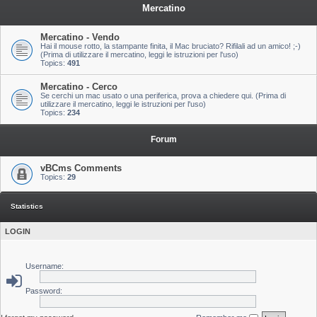
Mercatino
Mercatino - Vendo
Hai il mouse rotto, la stampante finita, il Mac bruciato? Rifilali ad un amico! ;-)
(Prima di utilizzare il mercatino, leggi le istruzioni per l'uso)
Topics:
491
Mercatino - Cerco
Se cerchi un mac usato o una periferica, prova a chiedere qui. (Prima di
utilizzare il mercatino, leggi le istruzioni per l'uso)
Topics:
234
Forum
vBCms Comments
Topics:
29
Statistics
LOGIN
Username:
Password: