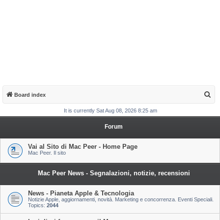
S
Board index
e
It is currently Sat Aug 08, 2026 8:25 am
a
Forum
r
c
Vai al Sito di Mac Peer - Home Page
Mac Peer. Il sito
h
Mac Peer News - Segnalazioni, notizie, recensioni
News - Pianeta Apple & Tecnologia
Notizie Apple, aggiornamenti, novità. Marketing e concorrenza. Eventi Speciali.
Topics:
2044