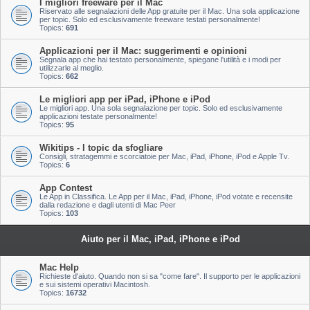
I migliori freeware per il Mac
Riservato alle segnalazioni delle App gratuite per il Mac. Una sola applicazione
per topic. Solo ed esclusivamente freeware testati personalmente!
Topics:
691
Applicazioni per il Mac: suggerimenti e opinioni
Segnala app che hai testato personalmente, spiegane l'utilità e i modi per
utilizzarle al meglio.
Topics:
662
Le migliori app per iPad, iPhone e iPod
Le migliori app. Una sola segnalazione per topic. Solo ed esclusivamente
applicazioni testate personalmente!
Topics:
95
Wikitips - I topic da sfogliare
Consigli, stratagemmi e scorciatoie per Mac, iPad, iPhone, iPod e Apple Tv.
Topics:
6
App Contest
Le App in Classifica. Le App per il Mac, iPad, iPhone, iPod votate e recensite
dalla redazione e dagli utenti di Mac Peer
Topics:
103
Aiuto per il Mac, iPad, iPhone e iPod
Mac Help
Richieste d'aiuto. Quando non si sa "come fare". Il supporto per le applicazioni
e sui sistemi operativi Macintosh.
Topics:
16732