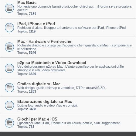
Mac Basic
Non esistono domande banali o sciocche: chiedi qui… il forum serve proprio a
questo!
Topics:
7184
iPad, iPhone e iPod
Richieste di aiuto. Il supporto hardware e software per iPad, iPhone e iPod.
Topics:
1119
Mac - Hardware e Periferiche
Richieste d'aiuto e consigli per l'acquisto che riguardano il Mac, i componenti e
le periferiche.
Topics:
5246
p2p su Macintosh e Video Download
Uso dei programmi p2p su Mac. L'aiuto specifico per le applicazioni di file
sharing e le reti. Video download.
Topics:
3329
Grafica digitale su Mac
Web design, grafica bitmap e vettoriale, DTP e creatività 3D.
Topics:
1283
Elaborazione digitale su Mac
Editing foto, audio e video. Aiuti e consigli.
Topics:
3488
Giochi per Mac e iOS
I giochi per Mac, iPad, iPhone e iPod Touch: notizie, aiuti, suggerimenti.
Topics:
733