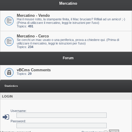
Mercatino
Mercatino - Vendo
Hai il mouse rotto, la stampante finita, il Mac bruciato? Rifilali ad un amico! ;-)
(Prima di utilizzare il mercatino, leggi le istruzioni per l'uso)
Topics:
491
Mercatino - Cerco
Se cerchi un mac usato o una periferica, prova a chiedere qui. (Prima di
utilizzare il mercatino, leggi le istruzioni per l'uso)
Topics:
234
Forum
vBCms Comments
Topics:
29
Statistics
LOGIN
Username:
Password: