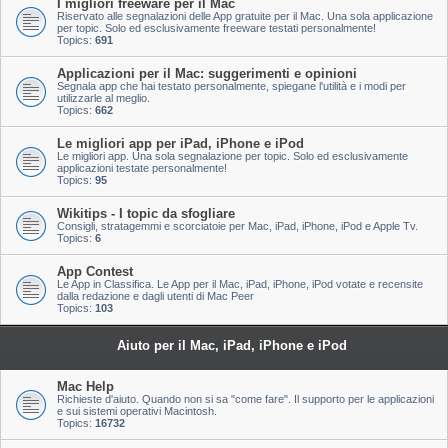
I migliori freeware per il Mac
Riservato alle segnalazioni delle App gratuite per il Mac. Una sola applicazione
per topic. Solo ed esclusivamente freeware testati personalmente!
Topics:
691
Applicazioni per il Mac: suggerimenti e opinioni
Segnala app che hai testato personalmente, spiegane l'utilità e i modi per
utilizzarle al meglio.
Topics:
662
Le migliori app per iPad, iPhone e iPod
Le migliori app. Una sola segnalazione per topic. Solo ed esclusivamente
applicazioni testate personalmente!
Topics:
95
Wikitips - I topic da sfogliare
Consigli, stratagemmi e scorciatoie per Mac, iPad, iPhone, iPod e Apple Tv.
Topics:
6
App Contest
Le App in Classifica. Le App per il Mac, iPad, iPhone, iPod votate e recensite
dalla redazione e dagli utenti di Mac Peer
Topics:
103
Aiuto per il Mac, iPad, iPhone e iPod
Mac Help
Richieste d'aiuto. Quando non si sa "come fare". Il supporto per le applicazioni
e sui sistemi operativi Macintosh.
Topics:
16732