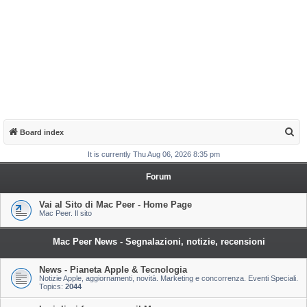
S
Board index
e
It is currently Thu Aug 06, 2026 8:35 pm
a
Forum
r
c
Vai al Sito di Mac Peer - Home Page
Mac Peer. Il sito
h
Mac Peer News - Segnalazioni, notizie, recensioni
News - Pianeta Apple & Tecnologia
Notizie Apple, aggiornamenti, novità. Marketing e concorrenza. Eventi Speciali.
Topics:
2044