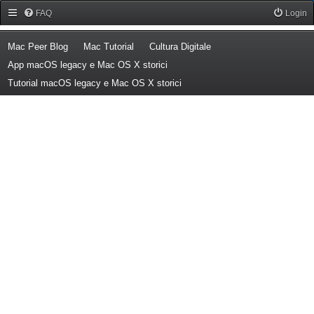
Forum Mac Peer
FAQ
Login
(Opens a new tab)
(Opens a new tab)
(Opens a new tab)
Mac Peer Blog
Mac Tutorial
Cultura Digitale
(Opens a new tab)
App macOS legacy e Mac OS X storici
(Opens a new tab)
Tutorial macOS legacy e Mac OS X storici