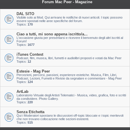
Forum Mac Peer - Magazine
DAL SITO
Visibile solo ai Mod. Qui arrivano le notifiche di nuovi articoli. I topic possono
essere spostati nelle aree specifiche del forum.
Topics:
170
Ciao a tutti, mi sono appena iscritto/a...
L'occasione giusta per presentarsi e ricevere il benvenuto degli altri iscritti al
Forum!
Topics:
1677
iTunes Contest
Podcast, film, musica, libri, fumetti e audiolibri proposti e votati da Mac Peer
Topics:
12
Estesie - Mag Peer
Percezioni, percorsi, passioni, esperienze estetiche. Musica, Film, Libri,
Podcast, Lezioni, Fumetti e Riviste da segnalare e commentare - Mag Peer
Topics:
124
ArtLab
Laboratorio Virtuale degli Artisti Telematici - Musica, video, grafica, foto e scritti
da condividere. Photo Gallery.
Topics:
220
Senza Etichetta
Qui i Moderatori spostano le discussioni off-topic bloccate e i topic meritevoli
che non trovano collocazione nelle sezioni esistenti.
Topics:
515