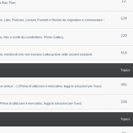
T
12
 da Mac Peer
s
i
o
c
p
T
124
lm, Libri, Podcast, Lezioni, Fumetti e Riviste da segnalare e commentare -
s
i
o
c
p
T
220
ca, foto e scritti da condividere. Photo Gallery.
s
i
o
c
p
T
515
pic meritevoli che non trovano collocazione nelle sezioni esistenti.
s
i
o
c
p
Topics
s
i
c
T
491
un amico! ;-) (Prima di utilizzare il mercatino, leggi le istruzioni per l'uso)
s
o
p
T
234
ma di utilizzare il mercatino, leggi le istruzioni per l'uso)
i
o
c
p
Topics
s
i
c