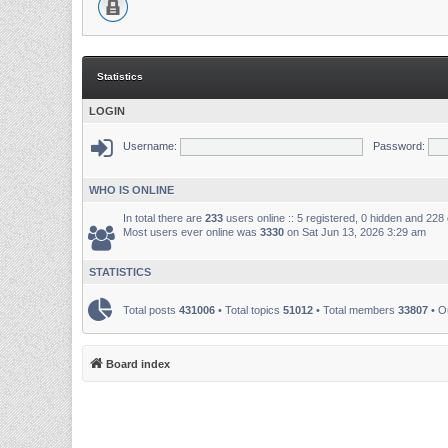
Statistics
LOGIN
Username:
Password:
WHO IS ONLINE
In total there are
233
users online :: 5 registered, 0 hidden and 228
Most users ever online was
3330
on Sat Jun 13, 2026 3:29 am
STATISTICS
Total posts
431006
• Total topics
51012
• Total members
33807
• O
Board index