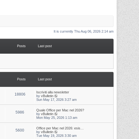
It is currently Thu Aug 06, 2026 2:14 am
Posts
Last post
Posts
Last post
L
Iscriviti alla newsletter
P
18806
a
V
by
vBulletin
s
i
Sun May 17, 2026 3:27 am
o
t
e
p
w
s
L
Quale Office per Mac nel 2026?
o
t
P
5986
a
V
by
vBulletin
s
h
s
i
Mon May 25, 2026 1:13 am
t
t
e
o
t
e
l
p
w
a
s
s
L
Office per Mac nel 2026: esis…
o
t
t
P
5600
a
V
by
vBulletin
s
h
e
s
i
Tue May 19, 2026 3:30 am
t
t
e
s
o
t
e