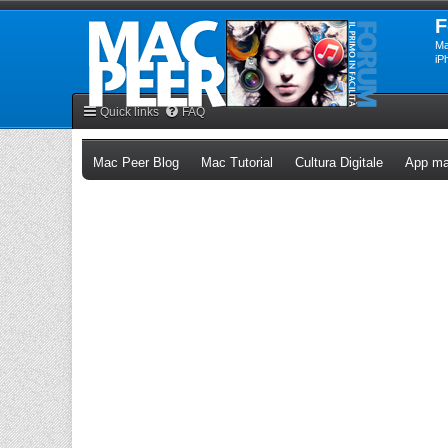
F
Ma
iP
Quick links
FAQ
(Opens a new tab)
(Opens a new tab)
(Opens a n
Mac Peer Blog
Mac Tutorial
Cultura Digitale
App ma