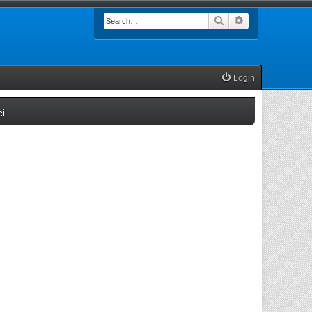
Search
Advanced searc
Login
(Opens a new tab)
ci