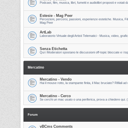
Podcast, film, musica, libri, fumetti e audiolibri proposti e votati
Estesie - Mag Peer
Percezioni, percorsi, passioni, esperienze estetiche. Musica, Fi
Mag Peer
ArtLab
Laboratorio Virtuale degli Artisti Telematici - Musica, video, grafi
Senza Etichetta
Qui i Moderatori spostano le discussioni off-topic bloccate e i to
Mercatino
Mercatino - Vendo
Hai il mouse rotto, la stampante finita, il Mac bruciato? Rifilali ad 
Mercatino - Cerco
Se cerchi un mac usato o una periferica, prova a chiedere qui. (Pri
Forum
vBCms Comments