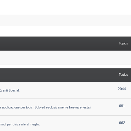
Topics
Topics
T
2044
venti Speciali.
o
p
T
691
la applicazione per topic. Solo ed esclusivamente freeware testati
i
o
c
p
T
662
odi per utilizzarle al meglio.
s
i
o