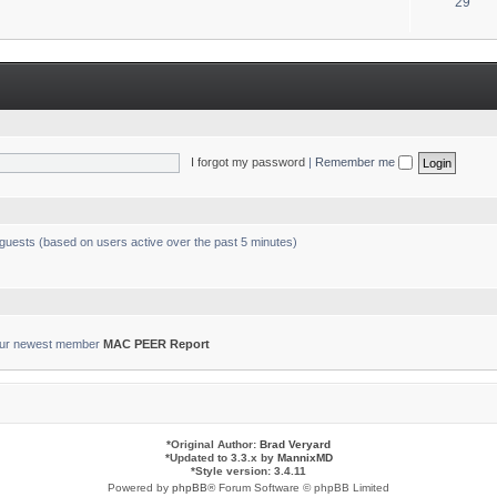
T
29
s
o
p
i
c
s
I forgot my password
|
Remember me
 guests (based on users active over the past 5 minutes)
ur newest member
MAC PEER Report
*
Original Author:
Brad Veryard
*
Updated to 3.3.x by
MannixMD
*
Style version: 3.4.11
Powered by
phpBB
® Forum Software © phpBB Limited