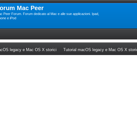
orum Mac Peer
c Peer Forum. Forum dedicato al Mac e alle sue applicazioni. Ipad,
hone e iPod
ew tab)
(Opens a new tab)
cOS legacy e Mac OS X storici
Tutorial macOS legacy e Mac OS X stori