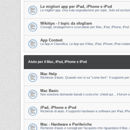
Le migliori app per iPad, iPhone e iPod
Le migliori app. Una sola segnalazione per topic. Solo ed esclu
Wikitips - I topic da sfogliare
Consigli, stratagemmi e scorciatoie per Mac, iPad, iPhone, iPod 
App Contest
Le App in Classifica. Le App per il Mac, iPad, iPhone, iPod votate
Aiuto per il Mac, iPad, iPhone e iPod
Mac Help
Richieste d'aiuto. Quando non si sa "come fare". Il supporto per 
Mac Basic
Non esistono domande banali o sciocche: chiedi qui… il forum s
iPad, iPhone e iPod
Richieste di aiuto. Il supporto hardware e software per iPad, iPh
Mac - Hardware e Periferiche
Richieste d'aiuto e consigli per l'acquisto che riguardano il Mac, 