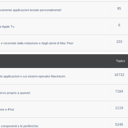
c
p
T
95
sivamente applicazioni testate personalmente!
s
i
o
c
p
T
6
e Apple Tv.
s
i
o
c
p
T
103
 e recensite dalla redazione e dagli utenti di Mac Peer
s
i
o
c
p
Topics
s
i
c
T
16732
le applicazioni e sui sistemi operativi Macintosh.
s
o
p
T
7184
erve proprio a questo!
i
o
c
p
T
1119
one e iPod.
s
i
o
c
p
T
5246
i componenti e le periferiche.