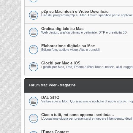
p2p su Macintosh e Video Download
Uso dei programmi p2p su Mac. L'aiuto specifico per le applicazion
Grafica digitale su Mac
Web design, grafica bitmap e vettoriale, DTP e creatività 3D.
Elaborazione digitale su Mac
Editing foto, audio e video. Aiuti e consigli.
Giochi per Mac e iOS
I giochi per Mac, iPad, iPhone e iPod Touch: notizie, aiuti, sugge
Forum Mac Peer - Magazine
DAL SITO
Visibile solo ai Mod. Qui arrivano le notifiche di nuovi articoli. 
Ciao a tutti, mi sono appena iscritto/a...
L'occasione giusta per presentarsi e ricevere il benvenuto degli al
iTunes Contest