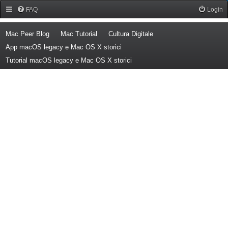
Forum Mac Peer
FAQ
Login
(Opens a new tab)
(Opens a new tab)
(Opens a new tab)
Mac Peer Blog
Mac Tutorial
Cultura Digitale
(Opens a new tab)
App macOS legacy e Mac OS X storici
(Opens a new tab)
Tutorial macOS legacy e Mac OS X storici