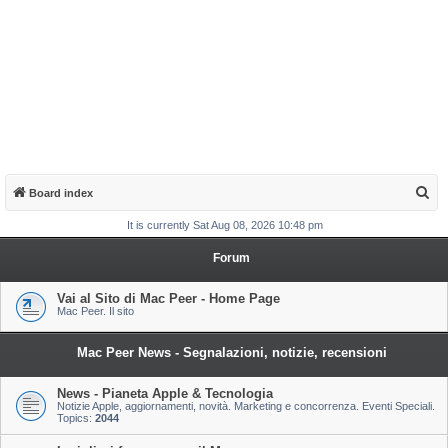
S
Board index
e
It is currently Sat Aug 08, 2026 10:48 pm
a
Forum
r
c
Vai al Sito di Mac Peer - Home Page
Mac Peer. Il sito
h
Mac Peer News - Segnalazioni, notizie, recensioni
News - Pianeta Apple & Tecnologia
Notizie Apple, aggiornamenti, novità. Marketing e concorrenza. Eventi Speciali.
Topics:
2044