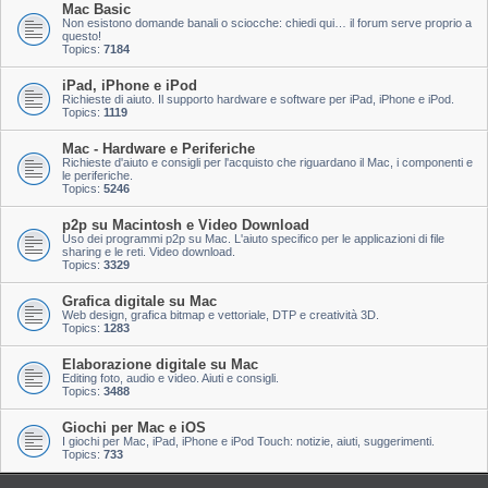
Mac Basic
Non esistono domande banali o sciocche: chiedi qui… il forum serve proprio a
questo!
Topics:
7184
iPad, iPhone e iPod
Richieste di aiuto. Il supporto hardware e software per iPad, iPhone e iPod.
Topics:
1119
Mac - Hardware e Periferiche
Richieste d'aiuto e consigli per l'acquisto che riguardano il Mac, i componenti e
le periferiche.
Topics:
5246
p2p su Macintosh e Video Download
Uso dei programmi p2p su Mac. L'aiuto specifico per le applicazioni di file
sharing e le reti. Video download.
Topics:
3329
Grafica digitale su Mac
Web design, grafica bitmap e vettoriale, DTP e creatività 3D.
Topics:
1283
Elaborazione digitale su Mac
Editing foto, audio e video. Aiuti e consigli.
Topics:
3488
Giochi per Mac e iOS
I giochi per Mac, iPad, iPhone e iPod Touch: notizie, aiuti, suggerimenti.
Topics:
733