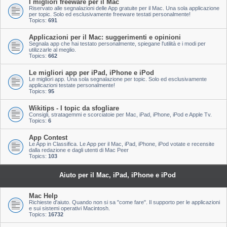
I migliori freeware per il Mac
Riservato alle segnalazioni delle App gratuite per il Mac. Una sola applicazione
per topic. Solo ed esclusivamente freeware testati personalmente!
Topics:
691
Applicazioni per il Mac: suggerimenti e opinioni
Segnala app che hai testato personalmente, spiegane l'utilità e i modi per
utilizzarle al meglio.
Topics:
662
Le migliori app per iPad, iPhone e iPod
Le migliori app. Una sola segnalazione per topic. Solo ed esclusivamente
applicazioni testate personalmente!
Topics:
95
Wikitips - I topic da sfogliare
Consigli, stratagemmi e scorciatoie per Mac, iPad, iPhone, iPod e Apple Tv.
Topics:
6
App Contest
Le App in Classifica. Le App per il Mac, iPad, iPhone, iPod votate e recensite
dalla redazione e dagli utenti di Mac Peer
Topics:
103
Aiuto per il Mac, iPad, iPhone e iPod
Mac Help
Richieste d'aiuto. Quando non si sa "come fare". Il supporto per le applicazioni
e sui sistemi operativi Macintosh.
Topics:
16732