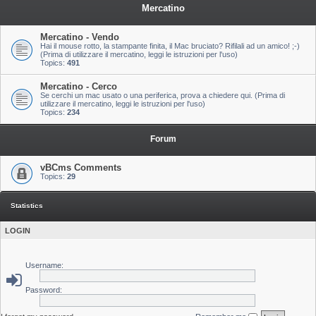
Mercatino
Mercatino - Vendo
Hai il mouse rotto, la stampante finita, il Mac bruciato? Rifilali ad un amico! ;-)
(Prima di utilizzare il mercatino, leggi le istruzioni per l'uso)
Topics:
491
Mercatino - Cerco
Se cerchi un mac usato o una periferica, prova a chiedere qui. (Prima di
utilizzare il mercatino, leggi le istruzioni per l'uso)
Topics:
234
Forum
vBCms Comments
Topics:
29
Statistics
LOGIN
Username:
Password: