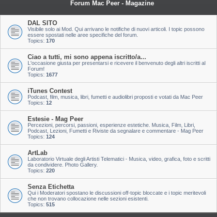
Forum Mac Peer - Magazine
DAL SITO
Visibile solo ai Mod. Qui arrivano le notifiche di nuovi articoli. I topic possono
essere spostati nelle aree specifiche del forum.
Topics:
170
Ciao a tutti, mi sono appena iscritto/a...
L'occasione giusta per presentarsi e ricevere il benvenuto degli altri iscritti al
Forum!
Topics:
1677
iTunes Contest
Podcast, film, musica, libri, fumetti e audiolibri proposti e votati da Mac Peer
Topics:
12
Estesie - Mag Peer
Percezioni, percorsi, passioni, esperienze estetiche. Musica, Film, Libri,
Podcast, Lezioni, Fumetti e Riviste da segnalare e commentare - Mag Peer
Topics:
124
ArtLab
Laboratorio Virtuale degli Artisti Telematici - Musica, video, grafica, foto e scritti
da condividere. Photo Gallery.
Topics:
220
Senza Etichetta
Qui i Moderatori spostano le discussioni off-topic bloccate e i topic meritevoli
che non trovano collocazione nelle sezioni esistenti.
Topics:
515