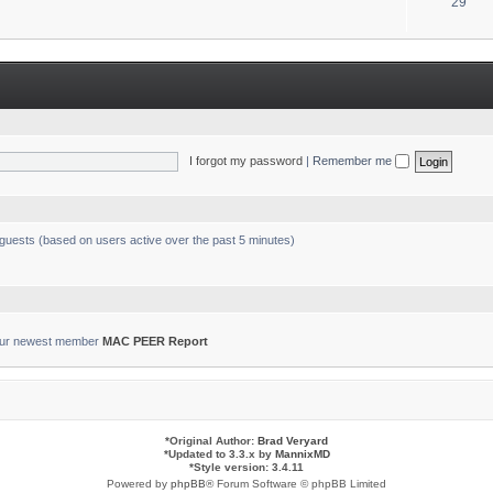
T
29
s
o
p
i
c
s
I forgot my password
|
Remember me
 guests (based on users active over the past 5 minutes)
ur newest member
MAC PEER Report
*
Original Author:
Brad Veryard
*
Updated to 3.3.x by
MannixMD
*
Style version: 3.4.11
Powered by
phpBB
® Forum Software © phpBB Limited