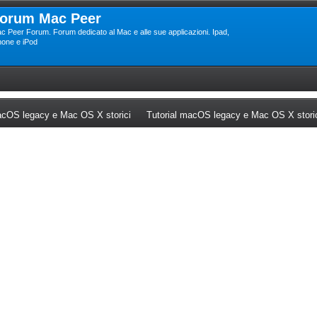
orum Mac Peer
c Peer Forum. Forum dedicato al Mac e alle sue applicazioni. Ipad,
hone e iPod
ew tab)
(Opens a new tab)
cOS legacy e Mac OS X storici
Tutorial macOS legacy e Mac OS X stori