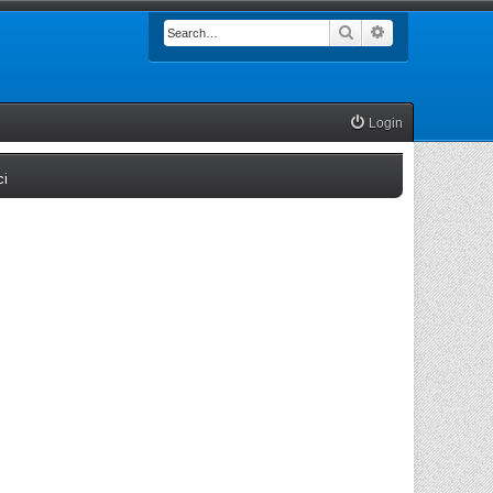
Search
Advanced searc
Login
(Opens a new tab)
ci