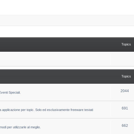
Topics
Topics
T
2044
venti Speciali.
o
p
T
691
la applicazione per topic. Solo ed esclusivamente freeware testati
i
o
c
p
T
662
odi per utilizzarle al meglio.
s
i
o