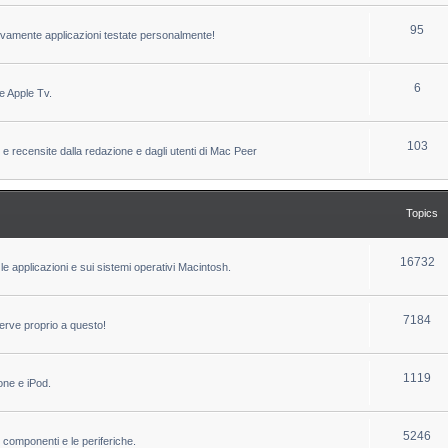
c
p
T
95
sivamente applicazioni testate personalmente!
s
i
o
c
p
T
6
e Apple Tv.
s
i
o
c
p
T
103
 e recensite dalla redazione e dagli utenti di Mac Peer
s
i
o
c
p
Topics
s
i
c
T
16732
le applicazioni e sui sistemi operativi Macintosh.
s
o
p
T
7184
erve proprio a questo!
i
o
c
p
T
1119
one e iPod.
s
i
o
c
p
T
5246
i componenti e le periferiche.