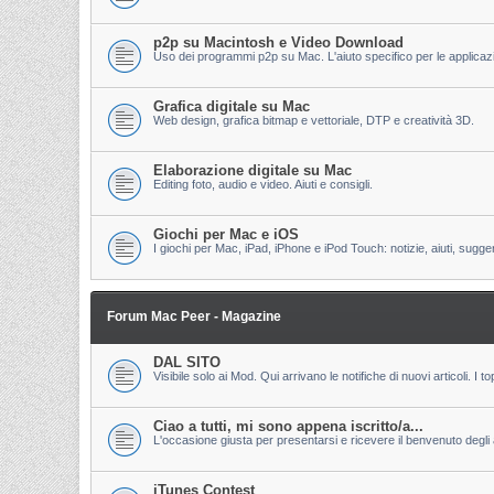
p2p su Macintosh e Video Download
Uso dei programmi p2p su Mac. L'aiuto specifico per le applicazion
Grafica digitale su Mac
Web design, grafica bitmap e vettoriale, DTP e creatività 3D.
Elaborazione digitale su Mac
Editing foto, audio e video. Aiuti e consigli.
Giochi per Mac e iOS
I giochi per Mac, iPad, iPhone e iPod Touch: notizie, aiuti, sugge
Forum Mac Peer - Magazine
DAL SITO
Visibile solo ai Mod. Qui arrivano le notifiche di nuovi articoli. 
Ciao a tutti, mi sono appena iscritto/a...
L'occasione giusta per presentarsi e ricevere il benvenuto degli al
iTunes Contest