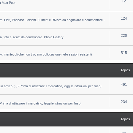
T
12
 da Mac Peer
s
i
o
c
p
T
124
lm, Libri, Podcast, Lezioni, Fumetti e Riviste da segnalare e commentare -
s
i
o
c
p
T
220
ca, foto e scritti da condividere. Photo Gallery.
s
i
o
c
p
T
515
pic meritevoli che non trovano collocazione nelle sezioni esistenti.
s
i
o
c
p
Topics
s
i
c
T
491
un amico! ;-) (Prima di utilizzare il mercatino, leggi le istruzioni per l'uso)
s
o
p
T
234
ma di utilizzare il mercatino, leggi le istruzioni per l'uso)
i
o
c
p
Topics
s
i
c