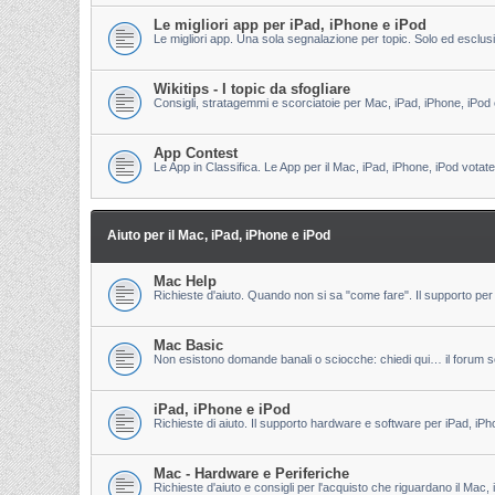
Le migliori app per iPad, iPhone e iPod
Le migliori app. Una sola segnalazione per topic. Solo ed esclu
Wikitips - I topic da sfogliare
Consigli, stratagemmi e scorciatoie per Mac, iPad, iPhone, iPod 
App Contest
Le App in Classifica. Le App per il Mac, iPad, iPhone, iPod votate
Aiuto per il Mac, iPad, iPhone e iPod
Mac Help
Richieste d'aiuto. Quando non si sa "come fare". Il supporto per 
Mac Basic
Non esistono domande banali o sciocche: chiedi qui… il forum s
iPad, iPhone e iPod
Richieste di aiuto. Il supporto hardware e software per iPad, iPh
Mac - Hardware e Periferiche
Richieste d'aiuto e consigli per l'acquisto che riguardano il Mac, 