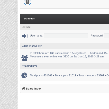
Statistics
LOGIN
Username:
Password:
WHO IS ONLINE
In total there are
460
users online :: 5 registered, 0 hidden and 455
Most users ever online was
3330
on Sat Jun 13, 2026 3:29 am
STATISTICS
Total posts
431006
• Total topics
51012
• Total members
33807
• O
Board index