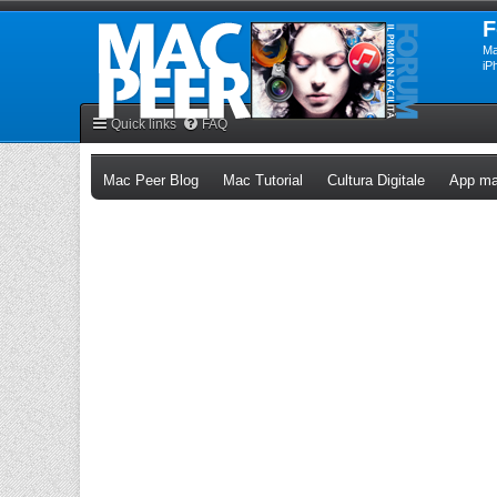
F
Ma
iP
Quick links
FAQ
(Opens a new tab)
(Opens a new tab)
(Opens a n
Mac Peer Blog
Mac Tutorial
Cultura Digitale
App ma