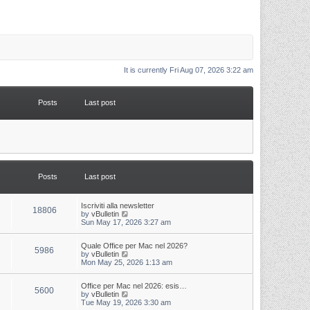
It is currently Fri Aug 07, 2026 3:22 am
Posts
Last post
Posts
Last post
L
Iscriviti alla newsletter
P
18806
a
V
by
vBulletin
s
i
Sun May 17, 2026 3:27 am
o
t
e
p
w
s
L
Quale Office per Mac nel 2026?
o
t
P
5986
a
V
by
vBulletin
s
h
s
i
Mon May 25, 2026 1:13 am
t
t
e
o
t
e
l
p
w
a
s
s
L
Office per Mac nel 2026: esis…
o
t
t
P
5600
a
V
by
vBulletin
s
h
e
s
i
Tue May 19, 2026 3:30 am
t
t
e
s
o
t
e