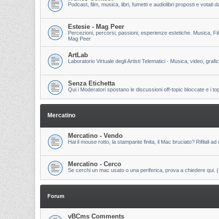
Podcast, film, musica, libri, fumetti e audiolibri proposti e votati
Estesie - Mag Peer
Percezioni, percorsi, passioni, esperienze estetiche. Musica, Fi
Mag Peer
ArtLab
Laboratorio Virtuale degli Artisti Telematici - Musica, video, grafi
Senza Etichetta
Qui i Moderatori spostano le discussioni off-topic bloccate e i to
Mercatino
Mercatino - Vendo
Hai il mouse rotto, la stampante finita, il Mac bruciato? Rifilali ad 
Mercatino - Cerco
Se cerchi un mac usato o una periferica, prova a chiedere qui. (Pri
Forum
vBCms Comments