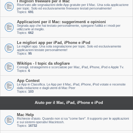
I migliori freeware per il Mac
Riservato alle segnalazioni delle App gratuite per il Mac. Una sola applicazione
per topic. Solo ed esclusivamente freeware testati personalmente!
Topics:
691
Applicazioni per il Mac: suggerimenti e opinioni
Segnala app che hai testato personalmente, spiegane l'utilità e i modi per
utilizzarle al meglio.
Topics:
662
Le migliori app per iPad, iPhone e iPod
Le migliori app. Una sola segnalazione per topic. Solo ed esclusivamente
applicazioni testate personalmente!
Topics:
95
Wikitips - I topic da sfogliare
Consigli, stratagemmi e scorciatoie per Mac, iPad, iPhone, iPod e Apple Tv.
Topics:
6
App Contest
Le App in Classifica. Le App per il Mac, iPad, iPhone, iPod votate e recensite
dalla redazione e dagli utenti di Mac Peer
Topics:
103
Aiuto per il Mac, iPad, iPhone e iPod
Mac Help
Richieste d'aiuto. Quando non si sa "come fare". Il supporto per le applicazioni
e sui sistemi operativi Macintosh.
Topics:
16732