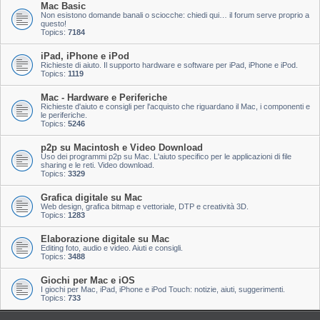
Mac Basic
Non esistono domande banali o sciocche: chiedi qui… il forum serve proprio a
questo!
Topics:
7184
iPad, iPhone e iPod
Richieste di aiuto. Il supporto hardware e software per iPad, iPhone e iPod.
Topics:
1119
Mac - Hardware e Periferiche
Richieste d'aiuto e consigli per l'acquisto che riguardano il Mac, i componenti e
le periferiche.
Topics:
5246
p2p su Macintosh e Video Download
Uso dei programmi p2p su Mac. L'aiuto specifico per le applicazioni di file
sharing e le reti. Video download.
Topics:
3329
Grafica digitale su Mac
Web design, grafica bitmap e vettoriale, DTP e creatività 3D.
Topics:
1283
Elaborazione digitale su Mac
Editing foto, audio e video. Aiuti e consigli.
Topics:
3488
Giochi per Mac e iOS
I giochi per Mac, iPad, iPhone e iPod Touch: notizie, aiuti, suggerimenti.
Topics:
733