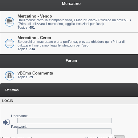
Mercatino
Mercatino - Vendo
Hai il mouse rotto, la stampante finita, il Mac bruciato? Rifilali ad un amico! ;-)
(Prima di utilizzare il mercatino, leggi le istruzioni per l'uso)
Topics:
491
Mercatino - Cerco
Se cerchi un mac usato o una periferica, prova a chiedere qui. (Prima di
utilizzare il mercatino, leggi le istruzioni per l'uso)
Topics:
234
Forum
vBCms Comments
Topics:
29
Statistics
LOGIN
Username:
Password: