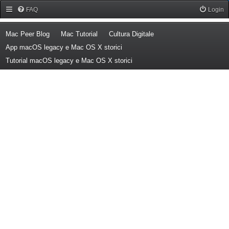
Forum Mac Peer
FAQ
Login
(Opens a new tab)
(Opens a new tab)
(Opens a new tab)
Mac Peer Blog
Mac Tutorial
Cultura Digitale
(Opens a new tab)
App macOS legacy e Mac OS X storici
(Opens a new tab)
Tutorial macOS legacy e Mac OS X storici