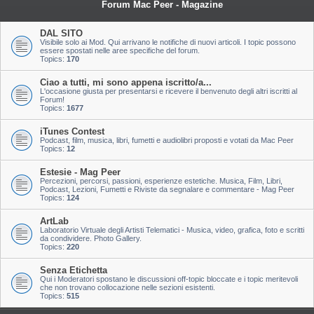
Forum Mac Peer - Magazine
DAL SITO
Visibile solo ai Mod. Qui arrivano le notifiche di nuovi articoli. I topic possono
essere spostati nelle aree specifiche del forum.
Topics:
170
Ciao a tutti, mi sono appena iscritto/a...
L'occasione giusta per presentarsi e ricevere il benvenuto degli altri iscritti al
Forum!
Topics:
1677
iTunes Contest
Podcast, film, musica, libri, fumetti e audiolibri proposti e votati da Mac Peer
Topics:
12
Estesie - Mag Peer
Percezioni, percorsi, passioni, esperienze estetiche. Musica, Film, Libri,
Podcast, Lezioni, Fumetti e Riviste da segnalare e commentare - Mag Peer
Topics:
124
ArtLab
Laboratorio Virtuale degli Artisti Telematici - Musica, video, grafica, foto e scritti
da condividere. Photo Gallery.
Topics:
220
Senza Etichetta
Qui i Moderatori spostano le discussioni off-topic bloccate e i topic meritevoli
che non trovano collocazione nelle sezioni esistenti.
Topics:
515