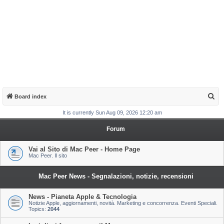
S
Board index
e
It is currently Sun Aug 09, 2026 12:20 am
a
Forum
r
c
Vai al Sito di Mac Peer - Home Page
Mac Peer. Il sito
h
Mac Peer News - Segnalazioni, notizie, recensioni
News - Pianeta Apple & Tecnologia
Notizie Apple, aggiornamenti, novità. Marketing e concorrenza. Eventi Speciali.
Topics:
2044