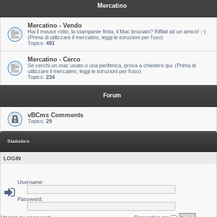
Mercatino
Mercatino - Vendo
Hai il mouse rotto, la stampante finita, il Mac bruciato? Rifilali ad un amico! ;-)
(Prima di utilizzare il mercatino, leggi le istruzioni per l'uso)
Topics:
491
Mercatino - Cerco
Se cerchi un mac usato o una periferica, prova a chiedere qui. (Prima di
utilizzare il mercatino, leggi le istruzioni per l'uso)
Topics:
234
Forum
vBCms Comments
Topics:
29
Statistics
LOGIN
Username:
Password: