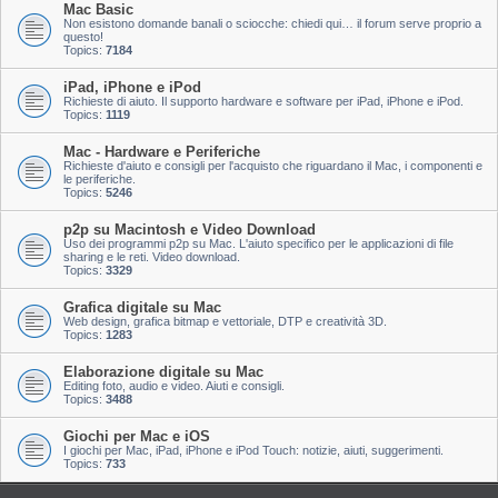
Mac Basic
Non esistono domande banali o sciocche: chiedi qui… il forum serve proprio a
questo!
Topics:
7184
iPad, iPhone e iPod
Richieste di aiuto. Il supporto hardware e software per iPad, iPhone e iPod.
Topics:
1119
Mac - Hardware e Periferiche
Richieste d'aiuto e consigli per l'acquisto che riguardano il Mac, i componenti e
le periferiche.
Topics:
5246
p2p su Macintosh e Video Download
Uso dei programmi p2p su Mac. L'aiuto specifico per le applicazioni di file
sharing e le reti. Video download.
Topics:
3329
Grafica digitale su Mac
Web design, grafica bitmap e vettoriale, DTP e creatività 3D.
Topics:
1283
Elaborazione digitale su Mac
Editing foto, audio e video. Aiuti e consigli.
Topics:
3488
Giochi per Mac e iOS
I giochi per Mac, iPad, iPhone e iPod Touch: notizie, aiuti, suggerimenti.
Topics:
733