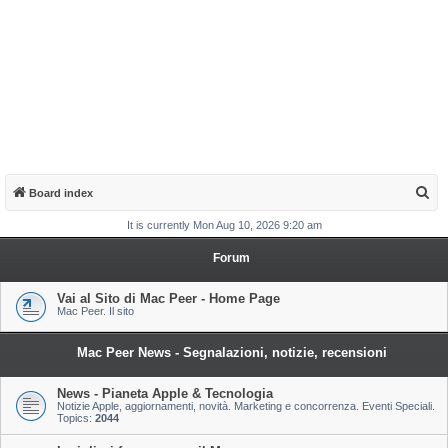
S
Board index
e
It is currently Mon Aug 10, 2026 9:20 am
a
Forum
r
c
Vai al Sito di Mac Peer - Home Page
Mac Peer. Il sito
h
Mac Peer News - Segnalazioni, notizie, recensioni
News - Pianeta Apple & Tecnologia
Notizie Apple, aggiornamenti, novità. Marketing e concorrenza. Eventi Speciali.
Topics:
2044