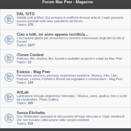
Forum Mac Peer - Magazine
DAL SITO
Visibile solo ai Mod. Qui arrivano le notifiche di nuovi articoli. I topic possono
essere spostati nelle aree specifiche del forum.
Topics:
170
Ciao a tutti, mi sono appena iscritto/a...
L'occasione giusta per presentarsi e ricevere il benvenuto degli altri iscritti al
Forum!
Topics:
1677
iTunes Contest
Podcast, film, musica, libri, fumetti e audiolibri proposti e votati da Mac Peer
Topics:
12
Estesie - Mag Peer
Percezioni, percorsi, passioni, esperienze estetiche. Musica, Film, Libri,
Podcast, Lezioni, Fumetti e Riviste da segnalare e commentare - Mag Peer
Topics:
124
ArtLab
Laboratorio Virtuale degli Artisti Telematici - Musica, video, grafica, foto e scritti
da condividere. Photo Gallery.
Topics:
220
Senza Etichetta
Qui i Moderatori spostano le discussioni off-topic bloccate e i topic meritevoli
che non trovano collocazione nelle sezioni esistenti.
Topics:
515