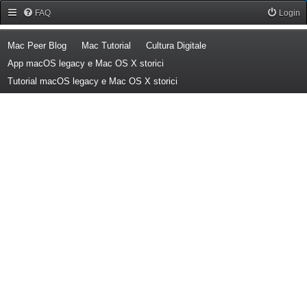
Forum Mac Peer
FAQ
Login
(Opens a new tab)
(Opens a new tab)
(Opens a new tab)
Mac Peer Blog
Mac Tutorial
Cultura Digitale
(Opens a new tab)
App macOS legacy e Mac OS X storici
(Opens a new tab)
Tutorial macOS legacy e Mac OS X storici