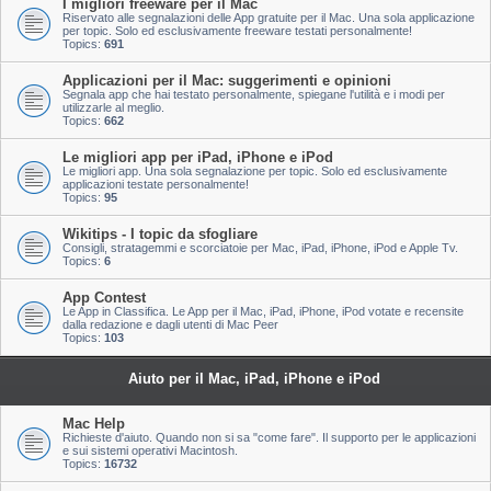
I migliori freeware per il Mac
Riservato alle segnalazioni delle App gratuite per il Mac. Una sola applicazione
per topic. Solo ed esclusivamente freeware testati personalmente!
Topics:
691
Applicazioni per il Mac: suggerimenti e opinioni
Segnala app che hai testato personalmente, spiegane l'utilità e i modi per
utilizzarle al meglio.
Topics:
662
Le migliori app per iPad, iPhone e iPod
Le migliori app. Una sola segnalazione per topic. Solo ed esclusivamente
applicazioni testate personalmente!
Topics:
95
Wikitips - I topic da sfogliare
Consigli, stratagemmi e scorciatoie per Mac, iPad, iPhone, iPod e Apple Tv.
Topics:
6
App Contest
Le App in Classifica. Le App per il Mac, iPad, iPhone, iPod votate e recensite
dalla redazione e dagli utenti di Mac Peer
Topics:
103
Aiuto per il Mac, iPad, iPhone e iPod
Mac Help
Richieste d'aiuto. Quando non si sa "come fare". Il supporto per le applicazioni
e sui sistemi operativi Macintosh.
Topics:
16732