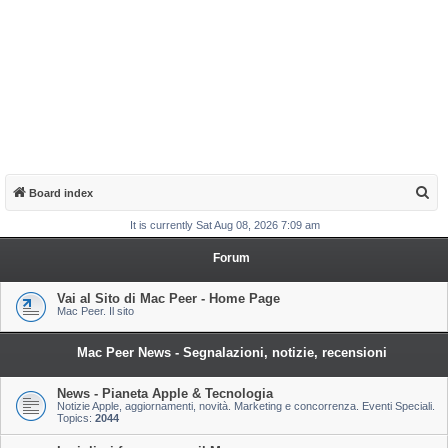
S
Board index
e
It is currently Sat Aug 08, 2026 7:09 am
a
Forum
r
c
Vai al Sito di Mac Peer - Home Page
Mac Peer. Il sito
h
Mac Peer News - Segnalazioni, notizie, recensioni
News - Pianeta Apple & Tecnologia
Notizie Apple, aggiornamenti, novità. Marketing e concorrenza. Eventi Speciali.
Topics:
2044