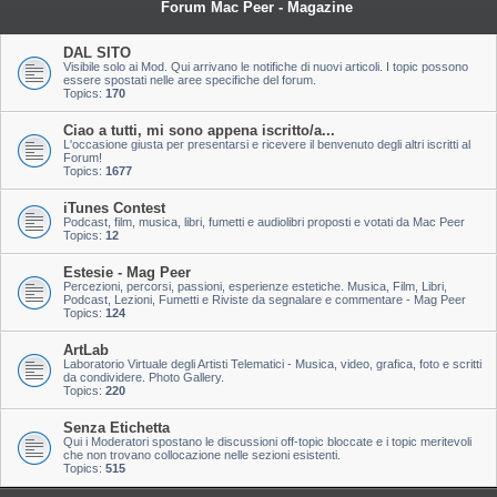
Forum Mac Peer - Magazine
DAL SITO
Visibile solo ai Mod. Qui arrivano le notifiche di nuovi articoli. I topic possono
essere spostati nelle aree specifiche del forum.
Topics:
170
Ciao a tutti, mi sono appena iscritto/a...
L'occasione giusta per presentarsi e ricevere il benvenuto degli altri iscritti al
Forum!
Topics:
1677
iTunes Contest
Podcast, film, musica, libri, fumetti e audiolibri proposti e votati da Mac Peer
Topics:
12
Estesie - Mag Peer
Percezioni, percorsi, passioni, esperienze estetiche. Musica, Film, Libri,
Podcast, Lezioni, Fumetti e Riviste da segnalare e commentare - Mag Peer
Topics:
124
ArtLab
Laboratorio Virtuale degli Artisti Telematici - Musica, video, grafica, foto e scritti
da condividere. Photo Gallery.
Topics:
220
Senza Etichetta
Qui i Moderatori spostano le discussioni off-topic bloccate e i topic meritevoli
che non trovano collocazione nelle sezioni esistenti.
Topics:
515