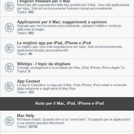
I migliori freeware per il Mac
Riservato alle segnalazioni delle App gratuite per il Mac. Una sola applicazione
per topic. Solo ed esclusivamente freeware testati personalmente!
Topics:
691
Applicazioni per il Mac: suggerimenti e opinioni
Segnala app che hai testato personalmente, spiegane l'utilità e i modi per
utilizzarle al meglio.
Topics:
662
Le migliori app per iPad, iPhone e iPod
Le migliori app. Una sola segnalazione per topic. Solo ed esclusivamente
applicazioni testate personalmente!
Topics:
95
Wikitips - I topic da sfogliare
Consigli, stratagemmi e scorciatoie per Mac, iPad, iPhone, iPod e Apple Tv.
Topics:
6
App Contest
Le App in Classifica. Le App per il Mac, iPad, iPhone, iPod votate e recensite
dalla redazione e dagli utenti di Mac Peer
Topics:
103
Aiuto per il Mac, iPad, iPhone e iPod
Mac Help
Richieste d'aiuto. Quando non si sa "come fare". Il supporto per le applicazioni
e sui sistemi operativi Macintosh.
Topics:
16732