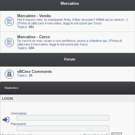
Mercatino
Mercatino - Vendo
Hai il mouse rotto, la stampante finita, il Mac bruciato? Rifilali ad un amico! ;-)
(Prima di utilizzare il mercatino, leggi le istruzioni per l'uso)
Topics:
491
Mercatino - Cerco
Se cerchi un mac usato o una periferica, prova a chiedere qui. (Prima di
utilizzare il mercatino, leggi le istruzioni per l'uso)
Topics:
234
Forum
vBCms Comments
Topics:
29
Statistics
LOGIN
Username:
Password: