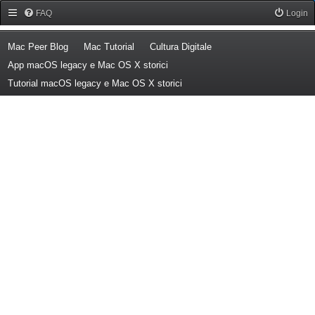
Forum Mac Peer
FAQ
Login
(Opens a new tab)
(Opens a new tab)
(Opens a new tab)
Mac Peer Blog
Mac Tutorial
Cultura Digitale
(Opens a new tab)
App macOS legacy e Mac OS X storici
(Opens a new tab)
Tutorial macOS legacy e Mac OS X storici