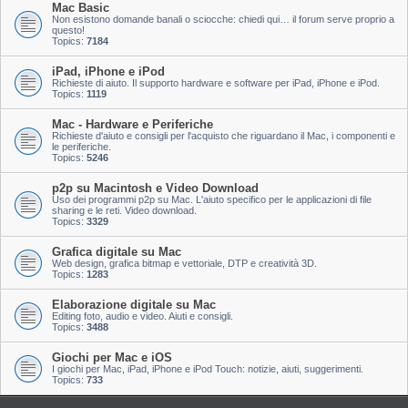
Mac Basic
Non esistono domande banali o sciocche: chiedi qui… il forum serve proprio a
questo!
Topics:
7184
iPad, iPhone e iPod
Richieste di aiuto. Il supporto hardware e software per iPad, iPhone e iPod.
Topics:
1119
Mac - Hardware e Periferiche
Richieste d'aiuto e consigli per l'acquisto che riguardano il Mac, i componenti e
le periferiche.
Topics:
5246
p2p su Macintosh e Video Download
Uso dei programmi p2p su Mac. L'aiuto specifico per le applicazioni di file
sharing e le reti. Video download.
Topics:
3329
Grafica digitale su Mac
Web design, grafica bitmap e vettoriale, DTP e creatività 3D.
Topics:
1283
Elaborazione digitale su Mac
Editing foto, audio e video. Aiuti e consigli.
Topics:
3488
Giochi per Mac e iOS
I giochi per Mac, iPad, iPhone e iPod Touch: notizie, aiuti, suggerimenti.
Topics:
733