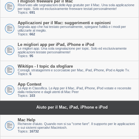
I migliori freeware per il Mac
Riservato alle segnalazioni delle App gratuite per il Mac. Una sola applicazione
per topic. Solo ed esclusivamente freeware testati personalmente!
Topics:
691
Applicazioni per il Mac: suggerimenti e opinioni
Segnala app che hai testato personalmente, spiegane l'utilità e i modi per
utilizzarle al meglio.
Topics:
662
Le migliori app per iPad, iPhone e iPod
Le migliori app. Una sola segnalazione per topic. Solo ed esclusivamente
applicazioni testate personalmente!
Topics:
95
Wikitips - I topic da sfogliare
Consigli, stratagemmi e scorciatoie per Mac, iPad, iPhone, iPod e Apple Tv.
Topics:
6
App Contest
Le App in Classifica. Le App per il Mac, iPad, iPhone, iPod votate e recensite
dalla redazione e dagli utenti di Mac Peer
Topics:
103
Aiuto per il Mac, iPad, iPhone e iPod
Mac Help
Richieste d'aiuto. Quando non si sa "come fare". Il supporto per le applicazioni
e sui sistemi operativi Macintosh.
Topics:
16732