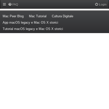
Forum Mac Peer
FAQ
Login
(Opens a new tab)
(Opens a new tab)
(Opens a new tab)
Mac Peer Blog
Mac Tutorial
Cultura Digitale
(Opens a new tab)
App macOS legacy e Mac OS X storici
(Opens a new tab)
Tutorial macOS legacy e Mac OS X storici