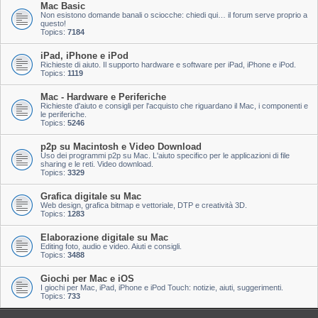
Mac Basic
Non esistono domande banali o sciocche: chiedi qui… il forum serve proprio a
questo!
Topics:
7184
iPad, iPhone e iPod
Richieste di aiuto. Il supporto hardware e software per iPad, iPhone e iPod.
Topics:
1119
Mac - Hardware e Periferiche
Richieste d'aiuto e consigli per l'acquisto che riguardano il Mac, i componenti e
le periferiche.
Topics:
5246
p2p su Macintosh e Video Download
Uso dei programmi p2p su Mac. L'aiuto specifico per le applicazioni di file
sharing e le reti. Video download.
Topics:
3329
Grafica digitale su Mac
Web design, grafica bitmap e vettoriale, DTP e creatività 3D.
Topics:
1283
Elaborazione digitale su Mac
Editing foto, audio e video. Aiuti e consigli.
Topics:
3488
Giochi per Mac e iOS
I giochi per Mac, iPad, iPhone e iPod Touch: notizie, aiuti, suggerimenti.
Topics:
733