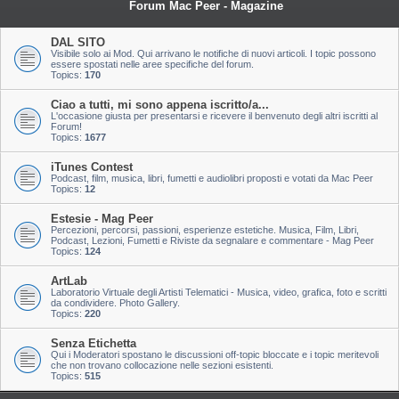
Forum Mac Peer - Magazine
DAL SITO
Visibile solo ai Mod. Qui arrivano le notifiche di nuovi articoli. I topic possono
essere spostati nelle aree specifiche del forum.
Topics:
170
Ciao a tutti, mi sono appena iscritto/a...
L'occasione giusta per presentarsi e ricevere il benvenuto degli altri iscritti al
Forum!
Topics:
1677
iTunes Contest
Podcast, film, musica, libri, fumetti e audiolibri proposti e votati da Mac Peer
Topics:
12
Estesie - Mag Peer
Percezioni, percorsi, passioni, esperienze estetiche. Musica, Film, Libri,
Podcast, Lezioni, Fumetti e Riviste da segnalare e commentare - Mag Peer
Topics:
124
ArtLab
Laboratorio Virtuale degli Artisti Telematici - Musica, video, grafica, foto e scritti
da condividere. Photo Gallery.
Topics:
220
Senza Etichetta
Qui i Moderatori spostano le discussioni off-topic bloccate e i topic meritevoli
che non trovano collocazione nelle sezioni esistenti.
Topics:
515