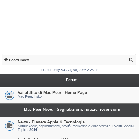
S
Board index
e
It is currently Sat Aug 08, 2026 2:23 am
a
Forum
r
c
Vai al Sito di Mac Peer - Home Page
Mac Peer. Il sito
h
Mac Peer News - Segnalazioni, notizie, recensioni
News - Pianeta Apple & Tecnologia
Notizie Apple, aggiornamenti, novità. Marketing e concorrenza. Eventi Speciali.
Topics:
2044