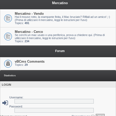
Mercatino
Mercatino - Vendo
Hai il mouse rotto, la stampante finita, il Mac bruciato? Rifilali ad un amico! ;-)
(Prima di utilizzare il mercatino, leggi le istruzioni per l'uso)
Topics:
491
Mercatino - Cerco
Se cerchi un mac usato o una periferica, prova a chiedere qui. (Prima di
utilizzare il mercatino, leggi le istruzioni per l'uso)
Topics:
234
Forum
vBCms Comments
Topics:
29
Statistics
LOGIN
Username:
Password: