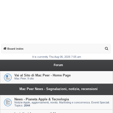
S
Board index
e
It is currently Thu Aug 06, 2026 7:05 am
a
Forum
r
c
Vai al Sito di Mac Peer - Home Page
Mac Peer. Il sito
h
Mac Peer News - Segnalazioni, notizie, recensioni
News - Pianeta Apple & Tecnologia
Notizie Apple, aggiornamenti, novità. Marketing e concorrenza. Eventi Speciali.
Topics:
2044