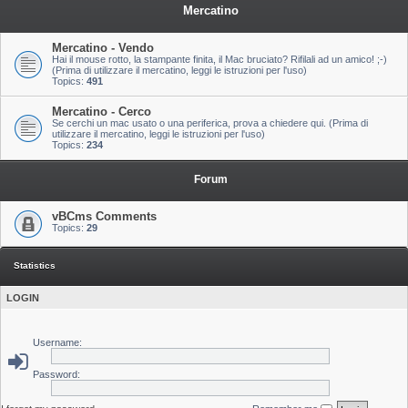
Mercatino
Mercatino - Vendo
Hai il mouse rotto, la stampante finita, il Mac bruciato? Rifilali ad un amico! ;-)
(Prima di utilizzare il mercatino, leggi le istruzioni per l'uso)
Topics:
491
Mercatino - Cerco
Se cerchi un mac usato o una periferica, prova a chiedere qui. (Prima di
utilizzare il mercatino, leggi le istruzioni per l'uso)
Topics:
234
Forum
vBCms Comments
Topics:
29
Statistics
LOGIN
Username:
Password: