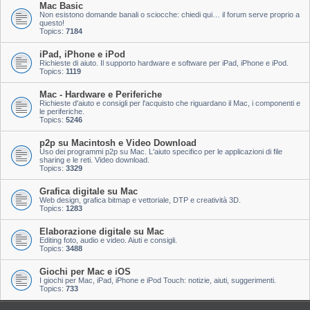
Mac Basic
Non esistono domande banali o sciocche: chiedi qui… il forum serve proprio a
questo!
Topics:
7184
iPad, iPhone e iPod
Richieste di aiuto. Il supporto hardware e software per iPad, iPhone e iPod.
Topics:
1119
Mac - Hardware e Periferiche
Richieste d'aiuto e consigli per l'acquisto che riguardano il Mac, i componenti e
le periferiche.
Topics:
5246
p2p su Macintosh e Video Download
Uso dei programmi p2p su Mac. L'aiuto specifico per le applicazioni di file
sharing e le reti. Video download.
Topics:
3329
Grafica digitale su Mac
Web design, grafica bitmap e vettoriale, DTP e creatività 3D.
Topics:
1283
Elaborazione digitale su Mac
Editing foto, audio e video. Aiuti e consigli.
Topics:
3488
Giochi per Mac e iOS
I giochi per Mac, iPad, iPhone e iPod Touch: notizie, aiuti, suggerimenti.
Topics:
733