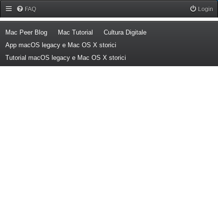
Forum Mac Peer
FAQ
Login
(Opens a new tab)
(Opens a new tab)
(Opens a new tab)
Mac Peer Blog
Mac Tutorial
Cultura Digitale
(Opens a new tab)
App macOS legacy e Mac OS X storici
(Opens a new tab)
Tutorial macOS legacy e Mac OS X storici