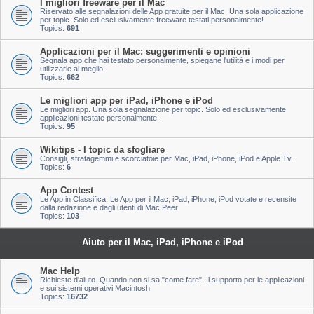
I migliori freeware per il Mac
Riservato alle segnalazioni delle App gratuite per il Mac. Una sola applicazione
per topic. Solo ed esclusivamente freeware testati personalmente!
Topics:
691
Applicazioni per il Mac: suggerimenti e opinioni
Segnala app che hai testato personalmente, spiegane l'utilità e i modi per
utilizzarle al meglio.
Topics:
662
Le migliori app per iPad, iPhone e iPod
Le migliori app. Una sola segnalazione per topic. Solo ed esclusivamente
applicazioni testate personalmente!
Topics:
95
Wikitips - I topic da sfogliare
Consigli, stratagemmi e scorciatoie per Mac, iPad, iPhone, iPod e Apple Tv.
Topics:
6
App Contest
Le App in Classifica. Le App per il Mac, iPad, iPhone, iPod votate e recensite
dalla redazione e dagli utenti di Mac Peer
Topics:
103
Aiuto per il Mac, iPad, iPhone e iPod
Mac Help
Richieste d'aiuto. Quando non si sa "come fare". Il supporto per le applicazioni
e sui sistemi operativi Macintosh.
Topics:
16732