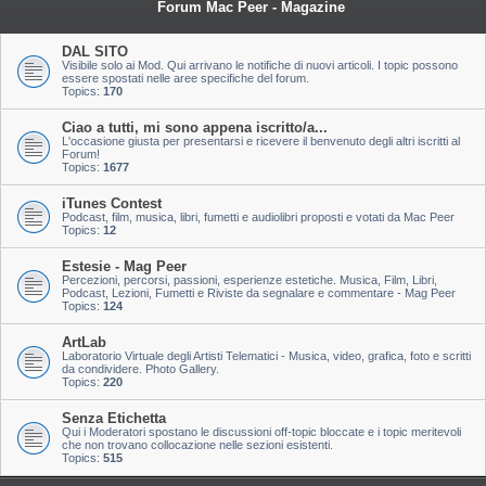
Forum Mac Peer - Magazine
DAL SITO
Visibile solo ai Mod. Qui arrivano le notifiche di nuovi articoli. I topic possono
essere spostati nelle aree specifiche del forum.
Topics:
170
Ciao a tutti, mi sono appena iscritto/a...
L'occasione giusta per presentarsi e ricevere il benvenuto degli altri iscritti al
Forum!
Topics:
1677
iTunes Contest
Podcast, film, musica, libri, fumetti e audiolibri proposti e votati da Mac Peer
Topics:
12
Estesie - Mag Peer
Percezioni, percorsi, passioni, esperienze estetiche. Musica, Film, Libri,
Podcast, Lezioni, Fumetti e Riviste da segnalare e commentare - Mag Peer
Topics:
124
ArtLab
Laboratorio Virtuale degli Artisti Telematici - Musica, video, grafica, foto e scritti
da condividere. Photo Gallery.
Topics:
220
Senza Etichetta
Qui i Moderatori spostano le discussioni off-topic bloccate e i topic meritevoli
che non trovano collocazione nelle sezioni esistenti.
Topics:
515