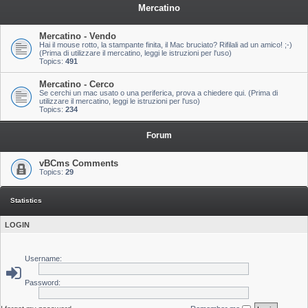
Mercatino
Mercatino - Vendo
Hai il mouse rotto, la stampante finita, il Mac bruciato? Rifilali ad un amico! ;-)
(Prima di utilizzare il mercatino, leggi le istruzioni per l'uso)
Topics:
491
Mercatino - Cerco
Se cerchi un mac usato o una periferica, prova a chiedere qui. (Prima di
utilizzare il mercatino, leggi le istruzioni per l'uso)
Topics:
234
Forum
vBCms Comments
Topics:
29
Statistics
LOGIN
Username:
Password: