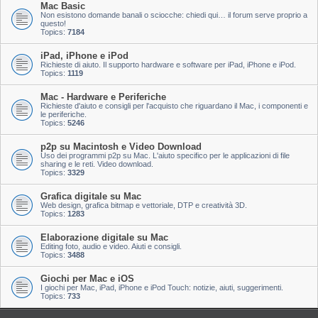
Mac Basic
Non esistono domande banali o sciocche: chiedi qui… il forum serve proprio a
questo!
Topics:
7184
iPad, iPhone e iPod
Richieste di aiuto. Il supporto hardware e software per iPad, iPhone e iPod.
Topics:
1119
Mac - Hardware e Periferiche
Richieste d'aiuto e consigli per l'acquisto che riguardano il Mac, i componenti e
le periferiche.
Topics:
5246
p2p su Macintosh e Video Download
Uso dei programmi p2p su Mac. L'aiuto specifico per le applicazioni di file
sharing e le reti. Video download.
Topics:
3329
Grafica digitale su Mac
Web design, grafica bitmap e vettoriale, DTP e creatività 3D.
Topics:
1283
Elaborazione digitale su Mac
Editing foto, audio e video. Aiuti e consigli.
Topics:
3488
Giochi per Mac e iOS
I giochi per Mac, iPad, iPhone e iPod Touch: notizie, aiuti, suggerimenti.
Topics:
733