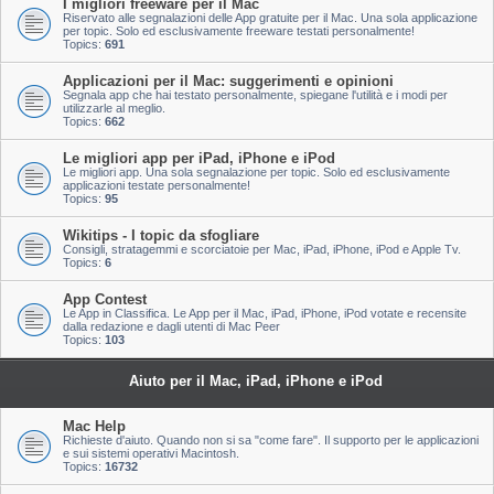
I migliori freeware per il Mac
Riservato alle segnalazioni delle App gratuite per il Mac. Una sola applicazione
per topic. Solo ed esclusivamente freeware testati personalmente!
Topics:
691
Applicazioni per il Mac: suggerimenti e opinioni
Segnala app che hai testato personalmente, spiegane l'utilità e i modi per
utilizzarle al meglio.
Topics:
662
Le migliori app per iPad, iPhone e iPod
Le migliori app. Una sola segnalazione per topic. Solo ed esclusivamente
applicazioni testate personalmente!
Topics:
95
Wikitips - I topic da sfogliare
Consigli, stratagemmi e scorciatoie per Mac, iPad, iPhone, iPod e Apple Tv.
Topics:
6
App Contest
Le App in Classifica. Le App per il Mac, iPad, iPhone, iPod votate e recensite
dalla redazione e dagli utenti di Mac Peer
Topics:
103
Aiuto per il Mac, iPad, iPhone e iPod
Mac Help
Richieste d'aiuto. Quando non si sa "come fare". Il supporto per le applicazioni
e sui sistemi operativi Macintosh.
Topics:
16732