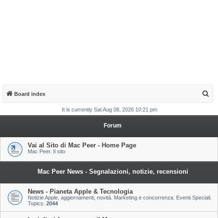
S
Board index
e
It is currently Sat Aug 08, 2026 10:21 pm
a
Forum
r
c
Vai al Sito di Mac Peer - Home Page
Mac Peer. Il sito
h
Mac Peer News - Segnalazioni, notizie, recensioni
News - Pianeta Apple & Tecnologia
Notizie Apple, aggiornamenti, novità. Marketing e concorrenza. Eventi Speciali.
Topics:
2044