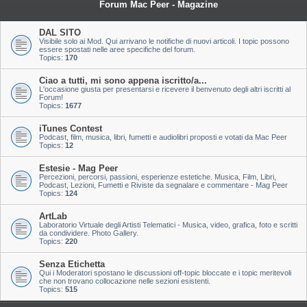
Forum Mac Peer - Magazine
DAL SITO
Visibile solo ai Mod. Qui arrivano le notifiche di nuovi articoli. I topic possono
essere spostati nelle aree specifiche del forum.
Topics:
170
Ciao a tutti, mi sono appena iscritto/a...
L'occasione giusta per presentarsi e ricevere il benvenuto degli altri iscritti al
Forum!
Topics:
1677
iTunes Contest
Podcast, film, musica, libri, fumetti e audiolibri proposti e votati da Mac Peer
Topics:
12
Estesie - Mag Peer
Percezioni, percorsi, passioni, esperienze estetiche. Musica, Film, Libri,
Podcast, Lezioni, Fumetti e Riviste da segnalare e commentare - Mag Peer
Topics:
124
ArtLab
Laboratorio Virtuale degli Artisti Telematici - Musica, video, grafica, foto e scritti
da condividere. Photo Gallery.
Topics:
220
Senza Etichetta
Qui i Moderatori spostano le discussioni off-topic bloccate e i topic meritevoli
che non trovano collocazione nelle sezioni esistenti.
Topics:
515