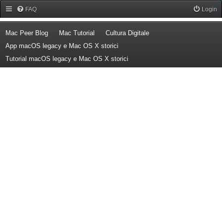
Forum Mac Peer
FAQ
Login
(Opens a new tab)
(Opens a new tab)
(Opens a new tab)
Mac Peer Blog
Mac Tutorial
Cultura Digitale
(Opens a new tab)
App macOS legacy e Mac OS X storici
(Opens a new tab)
Tutorial macOS legacy e Mac OS X storici