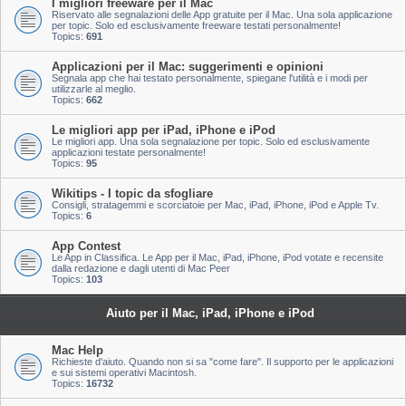
I migliori freeware per il Mac
Riservato alle segnalazioni delle App gratuite per il Mac. Una sola applicazione
per topic. Solo ed esclusivamente freeware testati personalmente!
Topics:
691
Applicazioni per il Mac: suggerimenti e opinioni
Segnala app che hai testato personalmente, spiegane l'utilità e i modi per
utilizzarle al meglio.
Topics:
662
Le migliori app per iPad, iPhone e iPod
Le migliori app. Una sola segnalazione per topic. Solo ed esclusivamente
applicazioni testate personalmente!
Topics:
95
Wikitips - I topic da sfogliare
Consigli, stratagemmi e scorciatoie per Mac, iPad, iPhone, iPod e Apple Tv.
Topics:
6
App Contest
Le App in Classifica. Le App per il Mac, iPad, iPhone, iPod votate e recensite
dalla redazione e dagli utenti di Mac Peer
Topics:
103
Aiuto per il Mac, iPad, iPhone e iPod
Mac Help
Richieste d'aiuto. Quando non si sa "come fare". Il supporto per le applicazioni
e sui sistemi operativi Macintosh.
Topics:
16732