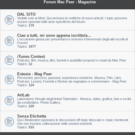
Forum Mac Peer - Magazine
DAL SITO
Visibile solo ai Mod. Qui arrivano le notifiche di nuovi articoli. I topic possono
essere spostati nelle aree specifiche del forum.
Topics:
170
Ciao a tutti, mi sono appena iscritto/a...
L'occasione giusta per presentarsi e ricevere il benvenuto degli altri iscritti al
Forum!
Topics:
1677
iTunes Contest
Podcast, film, musica, libri, fumetti e audiolibri proposti e votati da Mac Peer
Topics:
12
Estesie - Mag Peer
Percezioni, percorsi, passioni, esperienze estetiche. Musica, Film, Libri,
Podcast, Lezioni, Fumetti e Riviste da segnalare e commentare - Mag Peer
Topics:
124
ArtLab
Laboratorio Virtuale degli Artisti Telematici - Musica, video, grafica, foto e scritti
da condividere. Photo Gallery.
Topics:
220
Senza Etichetta
Qui i Moderatori spostano le discussioni off-topic bloccate e i topic meritevoli
che non trovano collocazione nelle sezioni esistenti.
Topics:
515