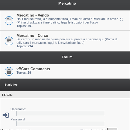
Mercatino
Mercatino - Vendo
Hai il mouse rotto, la stampante finita, il Mac bruciato? Rifilali ad un amico! ;-)
(Prima di utilizzare il mercatino, leggi le istruzioni per l'uso)
Topics:
491
Mercatino - Cerco
Se cerchi un mac usato o una periferica, prova a chiedere qui. (Prima di
utilizzare il mercatino, leggi le istruzioni per l'uso)
Topics:
234
Forum
vBCms Comments
Topics:
29
Statistics
LOGIN
Username:
Password: