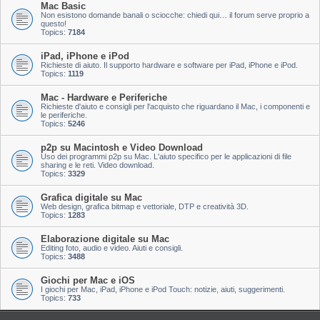
Mac Basic
Non esistono domande banali o sciocche: chiedi qui… il forum serve proprio a
questo!
Topics:
7184
iPad, iPhone e iPod
Richieste di aiuto. Il supporto hardware e software per iPad, iPhone e iPod.
Topics:
1119
Mac - Hardware e Periferiche
Richieste d'aiuto e consigli per l'acquisto che riguardano il Mac, i componenti e
le periferiche.
Topics:
5246
p2p su Macintosh e Video Download
Uso dei programmi p2p su Mac. L'aiuto specifico per le applicazioni di file
sharing e le reti. Video download.
Topics:
3329
Grafica digitale su Mac
Web design, grafica bitmap e vettoriale, DTP e creatività 3D.
Topics:
1283
Elaborazione digitale su Mac
Editing foto, audio e video. Aiuti e consigli.
Topics:
3488
Giochi per Mac e iOS
I giochi per Mac, iPad, iPhone e iPod Touch: notizie, aiuti, suggerimenti.
Topics:
733