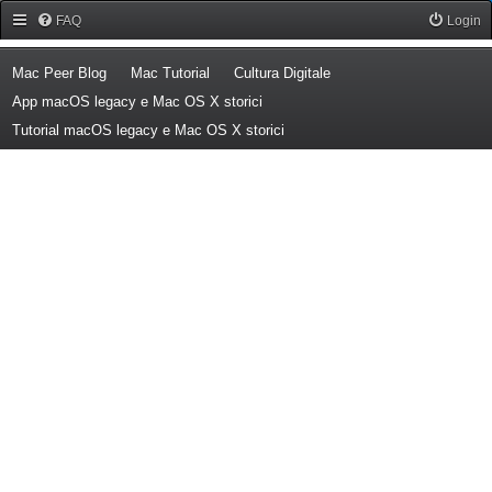
Forum Mac Peer
FAQ
Login
(Opens a new tab)
(Opens a new tab)
(Opens a new tab)
Mac Peer Blog
Mac Tutorial
Cultura Digitale
(Opens a new tab)
App macOS legacy e Mac OS X storici
(Opens a new tab)
Tutorial macOS legacy e Mac OS X storici