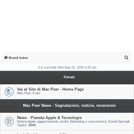
S
Board index
e
It is currently Mon Aug 10, 2026 9:26 am
a
Forum
r
c
Vai al Sito di Mac Peer - Home Page
Mac Peer. Il sito
h
Mac Peer News - Segnalazioni, notizie, recensioni
News - Pianeta Apple & Tecnologia
Notizie Apple, aggiornamenti, novità. Marketing e concorrenza. Eventi Speciali.
Topics:
2044