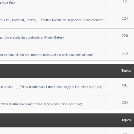
T
12
 da Mac Peer
s
i
o
c
p
T
124
lm, Libri, Podcast, Lezioni, Fumetti e Riviste da segnalare e commentare -
s
i
o
c
p
T
220
ca, foto e scritti da condividere. Photo Gallery.
s
i
o
c
p
T
515
pic meritevoli che non trovano collocazione nelle sezioni esistenti.
s
i
o
c
p
Topics
s
i
c
T
491
un amico! ;-) (Prima di utilizzare il mercatino, leggi le istruzioni per l'uso)
s
o
p
T
234
ma di utilizzare il mercatino, leggi le istruzioni per l'uso)
i
o
c
p
Topics
s
i
c