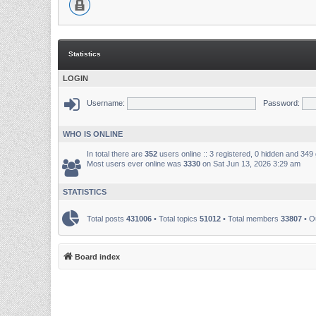
Statistics
LOGIN
Username:
Password:
WHO IS ONLINE
In total there are
352
users online :: 3 registered, 0 hidden and 349
Most users ever online was
3330
on Sat Jun 13, 2026 3:29 am
STATISTICS
Total posts
431006
• Total topics
51012
• Total members
33807
• O
Board index