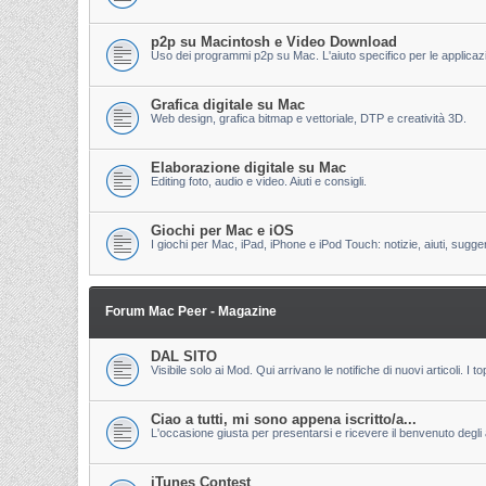
p2p su Macintosh e Video Download
Uso dei programmi p2p su Mac. L'aiuto specifico per le applicazion
Grafica digitale su Mac
Web design, grafica bitmap e vettoriale, DTP e creatività 3D.
Elaborazione digitale su Mac
Editing foto, audio e video. Aiuti e consigli.
Giochi per Mac e iOS
I giochi per Mac, iPad, iPhone e iPod Touch: notizie, aiuti, sugge
Forum Mac Peer - Magazine
DAL SITO
Visibile solo ai Mod. Qui arrivano le notifiche di nuovi articoli. 
Ciao a tutti, mi sono appena iscritto/a...
L'occasione giusta per presentarsi e ricevere il benvenuto degli al
iTunes Contest