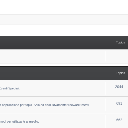
Topics
Topics
T
2044
venti Speciali.
o
p
T
691
la applicazione per topic. Solo ed esclusivamente freeware testati
i
o
c
p
T
662
odi per utilizzarle al meglio.
s
i
o