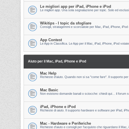
Le migliori app per iPad, iPhone e iPod
Le migliori app. Una sola segnalazione per topic. Solo ed esclu
Wikitips - I topic da sfogliare
Consigli, stratagemmi e scorciatoie per Mac, iPad, iPhone, iPod 
App Contest
Le App in Classifica. Le App per il Mac, iPad, iPhone, iPod votate
Aiuto per il Mac, iPad, iPhone e iPod
Mac Help
Richieste d'aiuto. Quando non si sa "come fare". Il supporto per 
Mac Basic
Non esistono domande banali o sciocche: chiedi qui… il forum s
iPad, iPhone e iPod
Richieste di aiuto. Il supporto hardware e software per iPad, iPh
Mac - Hardware e Periferiche
Richieste d'aiuto e consigli per l'acquisto che riguardano il Mac, 