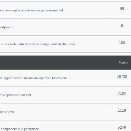
c
p
T
95
sivamente applicazioni testate personalmente!
s
i
o
c
p
T
6
e Apple Tv.
s
i
o
c
p
T
103
 e recensite dalla redazione e dagli utenti di Mac Peer
s
i
o
c
p
Topics
s
i
c
T
16732
le applicazioni e sui sistemi operativi Macintosh.
s
o
p
T
7184
erve proprio a questo!
i
o
c
p
T
1119
one e iPod.
s
i
o
c
p
T
5246
i componenti e le periferiche.