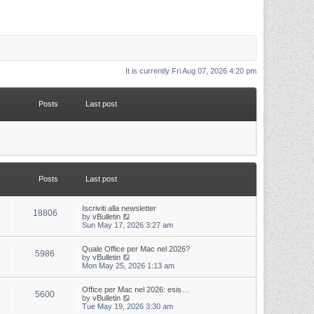
It is currently Fri Aug 07, 2026 4:20 pm
Posts
Last post
Posts
Last post
L
Iscriviti alla newsletter
P
18806
a
V
by
vBulletin
s
i
Sun May 17, 2026 3:27 am
o
t
e
p
w
s
L
Quale Office per Mac nel 2026?
o
t
P
5986
a
V
by
vBulletin
s
h
s
i
Mon May 25, 2026 1:13 am
t
t
e
o
t
e
l
p
w
a
s
s
L
Office per Mac nel 2026: esis…
o
t
t
P
5600
a
V
by
vBulletin
s
h
e
s
i
Tue May 19, 2026 3:30 am
t
t
e
s
o
t
e