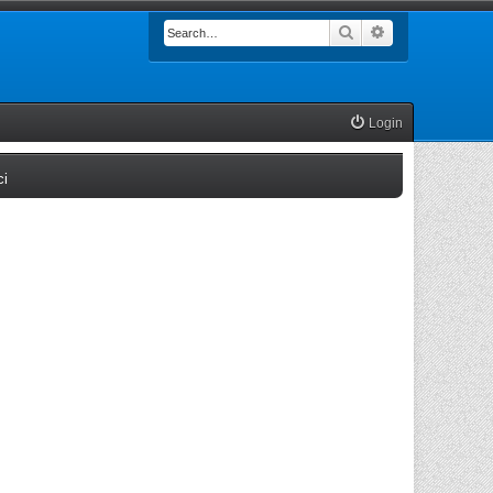
Search
Advanced searc
Login
(Opens a new tab)
ci