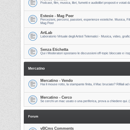
Podcast, film, musica, libri, fumetti e audiolibri proposti e votati
Estesie - Mag Peer
Percezioni, percorsi, passioni, esperienze estetiche. Musica, Fi
Mag Peer
ArtLab
Laboratorio Virtuale degli Artisti Telematici - Musica, video, grafi
Senza Etichetta
Qui i Moderatori spostano le discussioni off-topic bloccate e i to
Mercatino
Mercatino - Vendo
Hai il mouse rotto, la stampante finita, il Mac bruciato? Rifilali ad 
Mercatino - Cerco
Se cerchi un mac usato o una periferica, prova a chiedere qui. (Pri
Forum
vBCms Comments