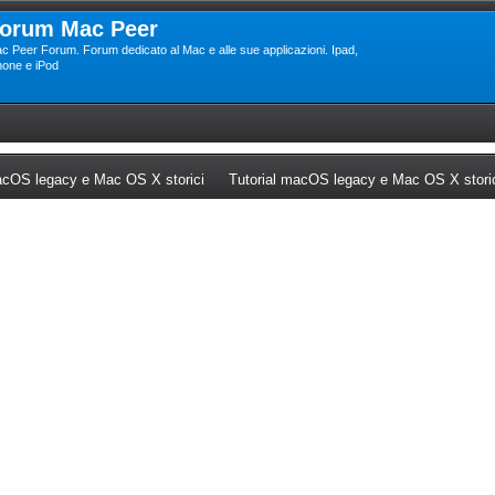
orum Mac Peer
c Peer Forum. Forum dedicato al Mac e alle sue applicazioni. Ipad,
hone e iPod
ew tab)
(Opens a new tab)
cOS legacy e Mac OS X storici
Tutorial macOS legacy e Mac OS X stori