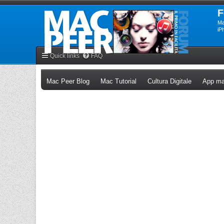
F
Ma
iP
Quick links
FAQ
(Opens a new tab)
(Opens a new tab)
(Opens a n
Mac Peer Blog
Mac Tutorial
Cultura Digitale
App ma