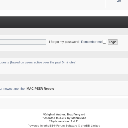
T
29
s
o
p
i
c
s
I forgot my password
|
Remember me
 guests (based on users active over the past 5 minutes)
ur newest member
MAC PEER Report
*
Original Author:
Brad Veryard
*
Updated to 3.3.x by
MannixMD
*
Style version: 3.4.11
Powered by
phpBB
® Forum Software © phpBB Limited