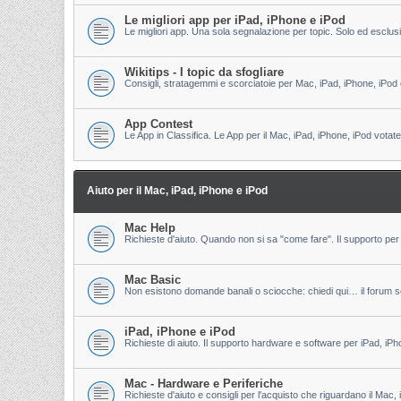
Le migliori app per iPad, iPhone e iPod
Le migliori app. Una sola segnalazione per topic. Solo ed esclu
Wikitips - I topic da sfogliare
Consigli, stratagemmi e scorciatoie per Mac, iPad, iPhone, iPod 
App Contest
Le App in Classifica. Le App per il Mac, iPad, iPhone, iPod votate
Aiuto per il Mac, iPad, iPhone e iPod
Mac Help
Richieste d'aiuto. Quando non si sa "come fare". Il supporto per 
Mac Basic
Non esistono domande banali o sciocche: chiedi qui… il forum s
iPad, iPhone e iPod
Richieste di aiuto. Il supporto hardware e software per iPad, iPh
Mac - Hardware e Periferiche
Richieste d'aiuto e consigli per l'acquisto che riguardano il Mac, 