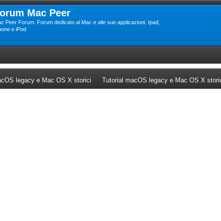
orum Mac Peer
c Peer Forum. Forum dedicato al Mac e alle sue applicazioni. Ipad,
hone e iPod
ew tab)
(Opens a new tab)
cOS legacy e Mac OS X storici
Tutorial macOS legacy e Mac OS X stori