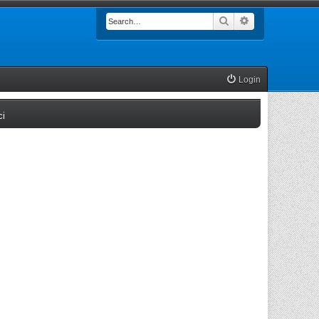
Search
Advanced searc
Login
(Opens a new tab)
ci