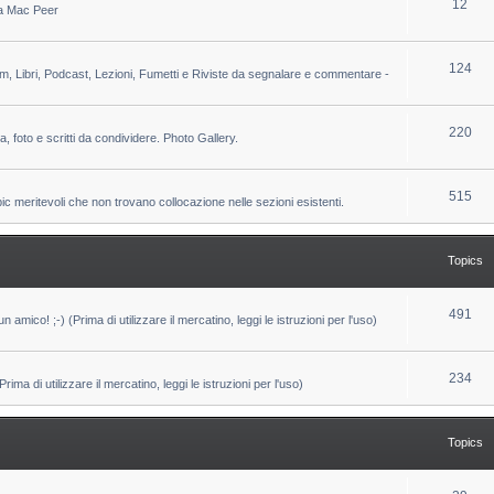
T
12
 da Mac Peer
s
i
o
c
p
T
124
lm, Libri, Podcast, Lezioni, Fumetti e Riviste da segnalare e commentare -
s
i
o
c
p
T
220
ca, foto e scritti da condividere. Photo Gallery.
s
i
o
c
p
T
515
pic meritevoli che non trovano collocazione nelle sezioni esistenti.
s
i
o
c
p
Topics
s
i
c
T
491
un amico! ;-) (Prima di utilizzare il mercatino, leggi le istruzioni per l'uso)
s
o
p
T
234
ma di utilizzare il mercatino, leggi le istruzioni per l'uso)
i
o
c
p
Topics
s
i
c