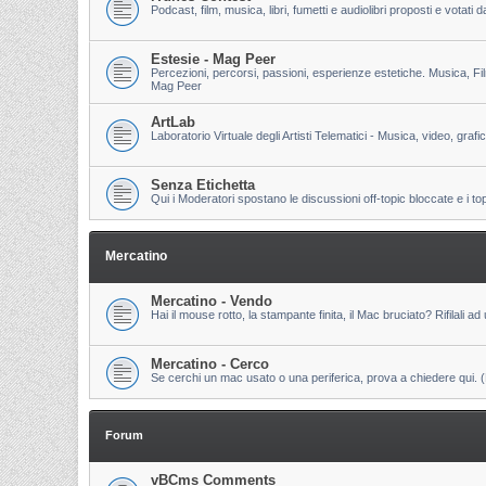
Podcast, film, musica, libri, fumetti e audiolibri proposti e votati
Estesie - Mag Peer
Percezioni, percorsi, passioni, esperienze estetiche. Musica, Fi
Mag Peer
ArtLab
Laboratorio Virtuale degli Artisti Telematici - Musica, video, grafi
Senza Etichetta
Qui i Moderatori spostano le discussioni off-topic bloccate e i to
Mercatino
Mercatino - Vendo
Hai il mouse rotto, la stampante finita, il Mac bruciato? Rifilali ad 
Mercatino - Cerco
Se cerchi un mac usato o una periferica, prova a chiedere qui. (Pri
Forum
vBCms Comments