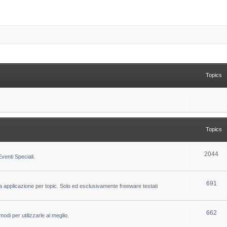
Topics
Topics
T
2044
venti Speciali.
o
p
T
691
la applicazione per topic. Solo ed esclusivamente freeware testati
i
o
c
p
T
662
odi per utilizzarle al meglio.
s
i
o