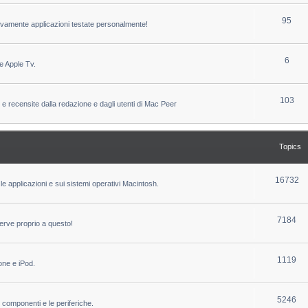
c
p
T
95
sivamente applicazioni testate personalmente!
s
i
o
c
p
T
6
e Apple Tv.
s
i
o
c
p
T
103
 e recensite dalla redazione e dagli utenti di Mac Peer
s
i
o
c
p
Topics
s
i
c
T
16732
le applicazioni e sui sistemi operativi Macintosh.
s
o
p
T
7184
erve proprio a questo!
i
o
c
p
T
1119
one e iPod.
s
i
o
c
p
T
5246
i componenti e le periferiche.