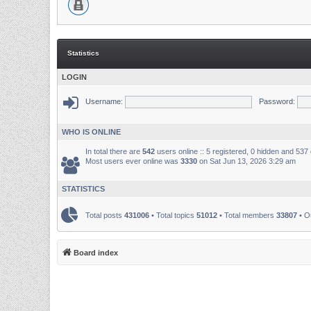
Statistics
LOGIN
Username:
Password:
WHO IS ONLINE
In total there are
542
users online :: 5 registered, 0 hidden and 537
Most users ever online was
3330
on Sat Jun 13, 2026 3:29 am
STATISTICS
Total posts
431006
• Total topics
51012
• Total members
33807
• O
Board index