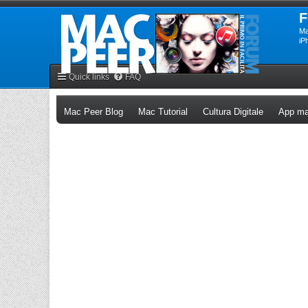
F
Ma
iP
Quick links
FAQ
(Opens a new tab)
(Opens a new tab)
(Opens a n
Mac Peer Blog
Mac Tutorial
Cultura Digitale
App ma