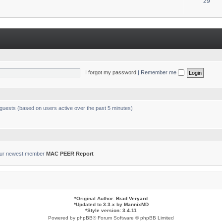
T
29
s
o
p
i
c
s
I forgot my password
|
Remember me
 guests (based on users active over the past 5 minutes)
ur newest member
MAC PEER Report
*
Original Author:
Brad Veryard
*
Updated to 3.3.x by
MannixMD
*
Style version: 3.4.11
Powered by
phpBB
® Forum Software © phpBB Limited