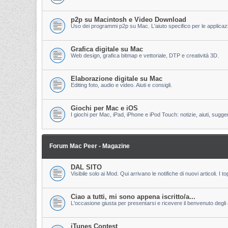
p2p su Macintosh e Video Download
Uso dei programmi p2p su Mac. L'aiuto specifico per le applicazion
Grafica digitale su Mac
Web design, grafica bitmap e vettoriale, DTP e creatività 3D.
Elaborazione digitale su Mac
Editing foto, audio e video. Aiuti e consigli.
Giochi per Mac e iOS
I giochi per Mac, iPad, iPhone e iPod Touch: notizie, aiuti, sugge
Forum Mac Peer - Magazine
DAL SITO
Visibile solo ai Mod. Qui arrivano le notifiche di nuovi articoli. 
Ciao a tutti, mi sono appena iscritto/a...
L'occasione giusta per presentarsi e ricevere il benvenuto degli al
iTunes Contest