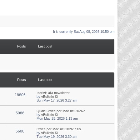
It is currently Sat Aug 08, 2026 10:50 pm
Posts
Last post
Posts
Last post
L
Iscriviti alla newsletter
P
18806
a
V
by
vBulletin
s
i
Sun May 17, 2026 3:27 am
o
t
e
p
w
s
L
Quale Office per Mac nel 2026?
o
t
P
5986
a
V
by
vBulletin
s
h
s
i
Mon May 25, 2026 1:13 am
t
t
e
o
t
e
l
p
w
a
s
s
L
Office per Mac nel 2026: esis…
o
t
t
P
5600
a
V
by
vBulletin
s
h
e
s
i
Tue May 19, 2026 3:30 am
t
t
e
s
o
t
e