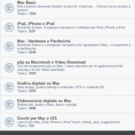
Mac Basic
Non esistono domande banali o sciocche: chiedi qui… il forum serve proprio a
questo!
Topics:
7184
iPad, iPhone e iPod
Richieste di aiuto. Il supporto hardware e software per iPad, iPhone e iPod.
Topics:
1119
Mac - Hardware e Periferiche
Richieste d'aiuto e consigli per l'acquisto che riguardano il Mac, i componenti e
le periferiche.
Topics:
5246
p2p su Macintosh e Video Download
Uso dei programmi p2p su Mac. L'aiuto specifico per le applicazioni di file
sharing e le reti. Video download.
Topics:
3329
Grafica digitale su Mac
Web design, grafica bitmap e vettoriale, DTP e creatività 3D.
Topics:
1283
Elaborazione digitale su Mac
Editing foto, audio e video. Aiuti e consigli.
Topics:
3488
Giochi per Mac e iOS
I giochi per Mac, iPad, iPhone e iPod Touch: notizie, aiuti, suggerimenti.
Topics:
733