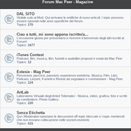
Forum Mac Peer - Magazine
DAL SITO
Visibile solo ai Mod. Qui arrivano le notifiche di nuovi articoli. I topic possono
essere spostati nelle aree specifiche del forum.
Topics:
170
Ciao a tutti, mi sono appena iscritto/a...
L'occasione giusta per presentarsi e ricevere il benvenuto degli altri iscritti al
Forum!
Topics:
1677
iTunes Contest
Podcast, film, musica, libri, fumetti e audiolibri proposti e votati da Mac Peer
Topics:
12
Estesie - Mag Peer
Percezioni, percorsi, passioni, esperienze estetiche. Musica, Film, Libri,
Podcast, Lezioni, Fumetti e Riviste da segnalare e commentare - Mag Peer
Topics:
124
ArtLab
Laboratorio Virtuale degli Artisti Telematici - Musica, video, grafica, foto e scritti
da condividere. Photo Gallery.
Topics:
220
Senza Etichetta
Qui i Moderatori spostano le discussioni off-topic bloccate e i topic meritevoli
che non trovano collocazione nelle sezioni esistenti.
Topics:
515