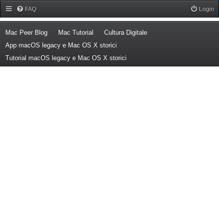
Forum Mac Peer
FAQ
Login
(Opens a new tab)
(Opens a new tab)
(Opens a new tab)
Mac Peer Blog
Mac Tutorial
Cultura Digitale
(Opens a new tab)
App macOS legacy e Mac OS X storici
(Opens a new tab)
Tutorial macOS legacy e Mac OS X storici