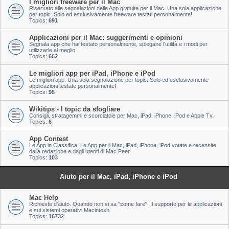
I migliori freeware per il Mac
Riservato alle segnalazioni delle App gratuite per il Mac. Una sola applicazione
per topic. Solo ed esclusivamente freeware testati personalmente!
Topics:
691
Applicazioni per il Mac: suggerimenti e opinioni
Segnala app che hai testato personalmente, spiegane l'utilità e i modi per
utilizzarle al meglio.
Topics:
662
Le migliori app per iPad, iPhone e iPod
Le migliori app. Una sola segnalazione per topic. Solo ed esclusivamente
applicazioni testate personalmente!
Topics:
95
Wikitips - I topic da sfogliare
Consigli, stratagemmi e scorciatoie per Mac, iPad, iPhone, iPod e Apple Tv.
Topics:
6
App Contest
Le App in Classifica. Le App per il Mac, iPad, iPhone, iPod votate e recensite
dalla redazione e dagli utenti di Mac Peer
Topics:
103
Aiuto per il Mac, iPad, iPhone e iPod
Mac Help
Richieste d'aiuto. Quando non si sa "come fare". Il supporto per le applicazioni
e sui sistemi operativi Macintosh.
Topics:
16732