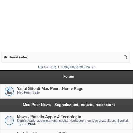
S
Board index
e
It is currently Thu Aug 06, 2026 2:50 am
a
Forum
r
c
Vai al Sito di Mac Peer - Home Page
Mac Peer. Il sito
h
Mac Peer News - Segnalazioni, notizie, recensioni
News - Pianeta Apple & Tecnologia
Notizie Apple, aggiornamenti, novità. Marketing e concorrenza. Eventi Speciali.
Topics:
2044