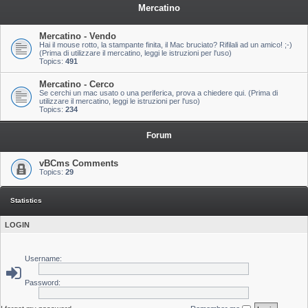
Mercatino
Mercatino - Vendo
Hai il mouse rotto, la stampante finita, il Mac bruciato? Rifilali ad un amico! ;-)
(Prima di utilizzare il mercatino, leggi le istruzioni per l'uso)
Topics:
491
Mercatino - Cerco
Se cerchi un mac usato o una periferica, prova a chiedere qui. (Prima di
utilizzare il mercatino, leggi le istruzioni per l'uso)
Topics:
234
Forum
vBCms Comments
Topics:
29
Statistics
LOGIN
Username:
Password: