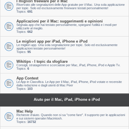
I migliori freeware per il Mac
Riservato alle segnalazioni delle App gratuite per il Mac. Una sola applicazione
per topic. Solo ed esclusivamente freeware testati personalmente!
Topics:
691
Applicazioni per il Mac: suggerimenti e opinioni
Segnala app che hai testato personalmente, spiegane l'utilità e i modi per
utilizzarle al meglio.
Topics:
662
Le migliori app per iPad, iPhone e iPod
Le migliori app. Una sola segnalazione per topic. Solo ed esclusivamente
applicazioni testate personalmente!
Topics:
95
Wikitips - I topic da sfogliare
Consigli, stratagemmi e scorciatoie per Mac, iPad, iPhone, iPod e Apple Tv.
Topics:
6
App Contest
Le App in Classifica. Le App per il Mac, iPad, iPhone, iPod votate e recensite
dalla redazione e dagli utenti di Mac Peer
Topics:
103
Aiuto per il Mac, iPad, iPhone e iPod
Mac Help
Richieste d'aiuto. Quando non si sa "come fare". Il supporto per le applicazioni
e sui sistemi operativi Macintosh.
Topics:
16732