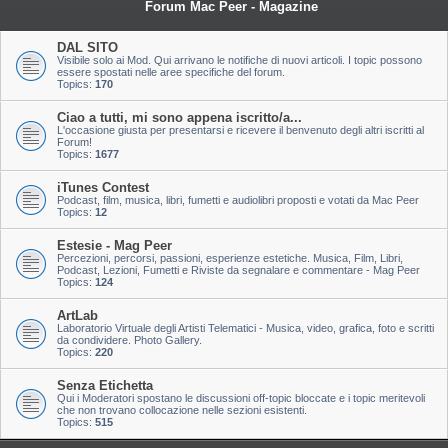
Forum Mac Peer - Magazine
DAL SITO
Visibile solo ai Mod. Qui arrivano le notifiche di nuovi articoli. I topic possono
essere spostati nelle aree specifiche del forum.
Topics:
170
Ciao a tutti, mi sono appena iscritto/a...
L'occasione giusta per presentarsi e ricevere il benvenuto degli altri iscritti al
Forum!
Topics:
1677
iTunes Contest
Podcast, film, musica, libri, fumetti e audiolibri proposti e votati da Mac Peer
Topics:
12
Estesie - Mag Peer
Percezioni, percorsi, passioni, esperienze estetiche. Musica, Film, Libri,
Podcast, Lezioni, Fumetti e Riviste da segnalare e commentare - Mag Peer
Topics:
124
ArtLab
Laboratorio Virtuale degli Artisti Telematici - Musica, video, grafica, foto e scritti
da condividere. Photo Gallery.
Topics:
220
Senza Etichetta
Qui i Moderatori spostano le discussioni off-topic bloccate e i topic meritevoli
che non trovano collocazione nelle sezioni esistenti.
Topics:
515