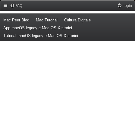
Forum Mac Peer
FAQ
Login
(Opens a new tab)
(Opens a new tab)
(Opens a new tab)
Mac Peer Blog
Mac Tutorial
Cultura Digitale
(Opens a new tab)
App macOS legacy e Mac OS X storici
(Opens a new tab)
Tutorial macOS legacy e Mac OS X storici