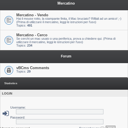
Mercatino
Mercatino - Vendo
Hai il mouse rotto, la stampante finita, il Mac bruciato? Rifilali ad un amico! ;-)
(Prima di utilizzare il mercatino, leggi le istruzioni per l'uso)
Topics:
491
Mercatino - Cerco
Se cerchi un mac usato o una periferica, prova a chiedere qui. (Prima di
utilizzare il mercatino, leggi le istruzioni per l'uso)
Topics:
234
Forum
vBCms Comments
Topics:
29
Statistics
LOGIN
Username:
Password: