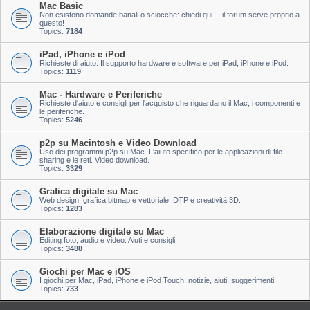
Mac Basic
Non esistono domande banali o sciocche: chiedi qui… il forum serve proprio a
questo!
Topics:
7184
iPad, iPhone e iPod
Richieste di aiuto. Il supporto hardware e software per iPad, iPhone e iPod.
Topics:
1119
Mac - Hardware e Periferiche
Richieste d'aiuto e consigli per l'acquisto che riguardano il Mac, i componenti e
le periferiche.
Topics:
5246
p2p su Macintosh e Video Download
Uso dei programmi p2p su Mac. L'aiuto specifico per le applicazioni di file
sharing e le reti. Video download.
Topics:
3329
Grafica digitale su Mac
Web design, grafica bitmap e vettoriale, DTP e creatività 3D.
Topics:
1283
Elaborazione digitale su Mac
Editing foto, audio e video. Aiuti e consigli.
Topics:
3488
Giochi per Mac e iOS
I giochi per Mac, iPad, iPhone e iPod Touch: notizie, aiuti, suggerimenti.
Topics:
733