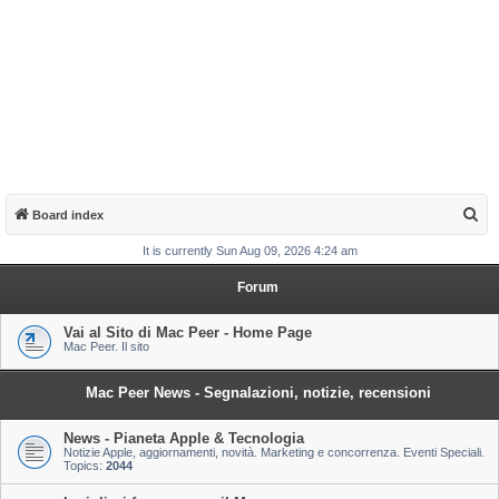
S
Board index
e
It is currently Sun Aug 09, 2026 4:24 am
a
Forum
r
c
Vai al Sito di Mac Peer - Home Page
Mac Peer. Il sito
h
Mac Peer News - Segnalazioni, notizie, recensioni
News - Pianeta Apple & Tecnologia
Notizie Apple, aggiornamenti, novità. Marketing e concorrenza. Eventi Speciali.
Topics:
2044