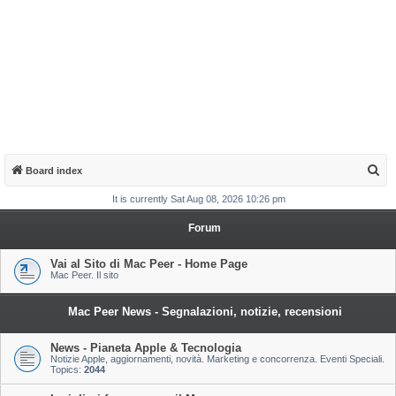
S
Board index
e
It is currently Sat Aug 08, 2026 10:26 pm
a
Forum
r
c
Vai al Sito di Mac Peer - Home Page
Mac Peer. Il sito
h
Mac Peer News - Segnalazioni, notizie, recensioni
News - Pianeta Apple & Tecnologia
Notizie Apple, aggiornamenti, novità. Marketing e concorrenza. Eventi Speciali.
Topics:
2044