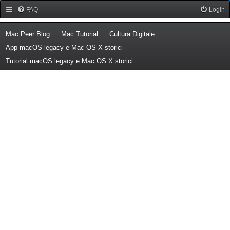
Forum Mac Peer
FAQ
Login
(Opens a new tab)
(Opens a new tab)
(Opens a new tab)
Mac Peer Blog
Mac Tutorial
Cultura Digitale
(Opens a new tab)
App macOS legacy e Mac OS X storici
(Opens a new tab)
Tutorial macOS legacy e Mac OS X storici