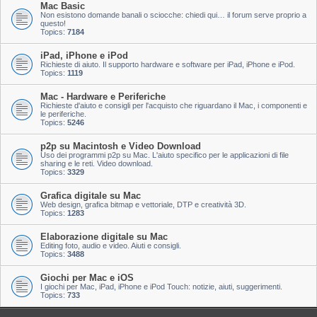
Mac Basic
Non esistono domande banali o sciocche: chiedi qui… il forum serve proprio a
questo!
Topics:
7184
iPad, iPhone e iPod
Richieste di aiuto. Il supporto hardware e software per iPad, iPhone e iPod.
Topics:
1119
Mac - Hardware e Periferiche
Richieste d'aiuto e consigli per l'acquisto che riguardano il Mac, i componenti e
le periferiche.
Topics:
5246
p2p su Macintosh e Video Download
Uso dei programmi p2p su Mac. L'aiuto specifico per le applicazioni di file
sharing e le reti. Video download.
Topics:
3329
Grafica digitale su Mac
Web design, grafica bitmap e vettoriale, DTP e creatività 3D.
Topics:
1283
Elaborazione digitale su Mac
Editing foto, audio e video. Aiuti e consigli.
Topics:
3488
Giochi per Mac e iOS
I giochi per Mac, iPad, iPhone e iPod Touch: notizie, aiuti, suggerimenti.
Topics:
733