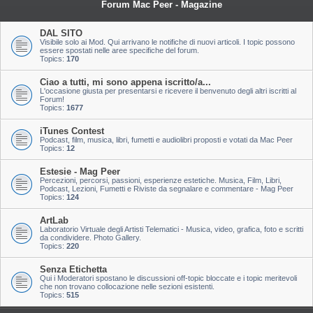
Forum Mac Peer - Magazine
DAL SITO
Visibile solo ai Mod. Qui arrivano le notifiche di nuovi articoli. I topic possono
essere spostati nelle aree specifiche del forum.
Topics:
170
Ciao a tutti, mi sono appena iscritto/a...
L'occasione giusta per presentarsi e ricevere il benvenuto degli altri iscritti al
Forum!
Topics:
1677
iTunes Contest
Podcast, film, musica, libri, fumetti e audiolibri proposti e votati da Mac Peer
Topics:
12
Estesie - Mag Peer
Percezioni, percorsi, passioni, esperienze estetiche. Musica, Film, Libri,
Podcast, Lezioni, Fumetti e Riviste da segnalare e commentare - Mag Peer
Topics:
124
ArtLab
Laboratorio Virtuale degli Artisti Telematici - Musica, video, grafica, foto e scritti
da condividere. Photo Gallery.
Topics:
220
Senza Etichetta
Qui i Moderatori spostano le discussioni off-topic bloccate e i topic meritevoli
che non trovano collocazione nelle sezioni esistenti.
Topics:
515