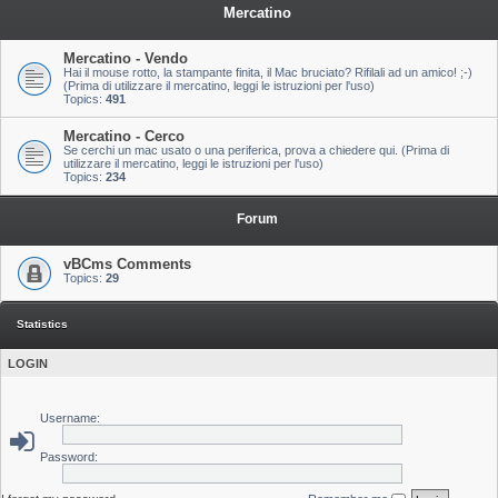
Mercatino
Mercatino - Vendo
Hai il mouse rotto, la stampante finita, il Mac bruciato? Rifilali ad un amico! ;-)
(Prima di utilizzare il mercatino, leggi le istruzioni per l'uso)
Topics:
491
Mercatino - Cerco
Se cerchi un mac usato o una periferica, prova a chiedere qui. (Prima di
utilizzare il mercatino, leggi le istruzioni per l'uso)
Topics:
234
Forum
vBCms Comments
Topics:
29
Statistics
LOGIN
Username:
Password: