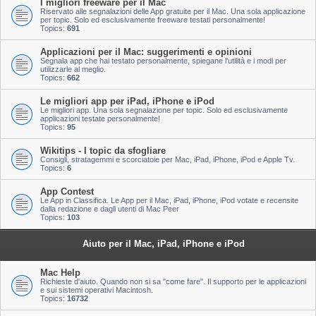
I migliori freeware per il Mac
Riservato alle segnalazioni delle App gratuite per il Mac. Una sola applicazione
per topic. Solo ed esclusivamente freeware testati personalmente!
Topics:
691
Applicazioni per il Mac: suggerimenti e opinioni
Segnala app che hai testato personalmente, spiegane l'utilità e i modi per
utilizzarle al meglio.
Topics:
662
Le migliori app per iPad, iPhone e iPod
Le migliori app. Una sola segnalazione per topic. Solo ed esclusivamente
applicazioni testate personalmente!
Topics:
95
Wikitips - I topic da sfogliare
Consigli, stratagemmi e scorciatoie per Mac, iPad, iPhone, iPod e Apple Tv.
Topics:
6
App Contest
Le App in Classifica. Le App per il Mac, iPad, iPhone, iPod votate e recensite
dalla redazione e dagli utenti di Mac Peer
Topics:
103
Aiuto per il Mac, iPad, iPhone e iPod
Mac Help
Richieste d'aiuto. Quando non si sa "come fare". Il supporto per le applicazioni
e sui sistemi operativi Macintosh.
Topics:
16732