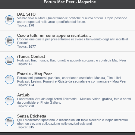
Forum Mac Peer - Magazine
DAL SITO
Visibile solo ai Mod. Qui arrivano le notifiche di nuovi articoli. I topic possono
essere spostati nelle aree specifiche del forum.
Topics:
170
Ciao a tutti, mi sono appena iscritto/a...
L'occasione giusta per presentarsi e ricevere il benvenuto degli altri iscritti al
Forum!
Topics:
1677
iTunes Contest
Podcast, film, musica, libri, fumetti e audiolibri proposti e votati da Mac Peer
Topics:
12
Estesie - Mag Peer
Percezioni, percorsi, passioni, esperienze estetiche. Musica, Film, Libri,
Podcast, Lezioni, Fumetti e Riviste da segnalare e commentare - Mag Peer
Topics:
124
ArtLab
Laboratorio Virtuale degli Artisti Telematici - Musica, video, grafica, foto e scritti
da condividere. Photo Gallery.
Topics:
220
Senza Etichetta
Qui i Moderatori spostano le discussioni off-topic bloccate e i topic meritevoli
che non trovano collocazione nelle sezioni esistenti.
Topics:
515