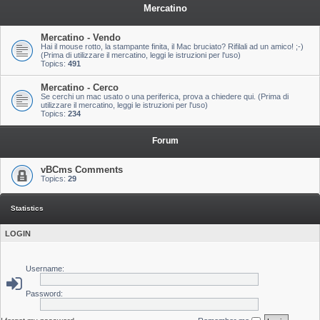
Mercatino
Mercatino - Vendo
Hai il mouse rotto, la stampante finita, il Mac bruciato? Rifilali ad un amico! ;-)
(Prima di utilizzare il mercatino, leggi le istruzioni per l'uso)
Topics:
491
Mercatino - Cerco
Se cerchi un mac usato o una periferica, prova a chiedere qui. (Prima di
utilizzare il mercatino, leggi le istruzioni per l'uso)
Topics:
234
Forum
vBCms Comments
Topics:
29
Statistics
LOGIN
Username:
Password: