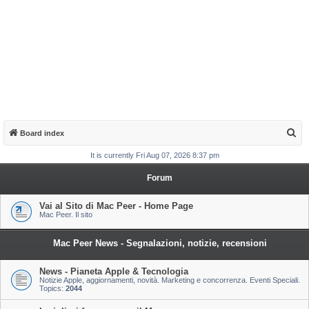
S
Board index
e
It is currently Fri Aug 07, 2026 8:37 pm
a
Forum
r
c
Vai al Sito di Mac Peer - Home Page
Mac Peer. Il sito
h
Mac Peer News - Segnalazioni, notizie, recensioni
News - Pianeta Apple & Tecnologia
Notizie Apple, aggiornamenti, novità. Marketing e concorrenza. Eventi Speciali.
Topics:
2044