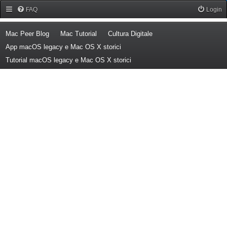
Forum Mac Peer
FAQ
Login
(Opens a new tab)
(Opens a new tab)
(Opens a new tab)
Mac Peer Blog
Mac Tutorial
Cultura Digitale
(Opens a new tab)
App macOS legacy e Mac OS X storici
(Opens a new tab)
Tutorial macOS legacy e Mac OS X storici