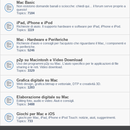
Mac Basic
Non esistono domande banali o sciocche: chiedi qui… il forum serve proprio a
questo!
Topics:
7184
iPad, iPhone e iPod
Richieste di aiuto. Il supporto hardware e software per iPad, iPhone e iPod.
Topics:
1119
Mac - Hardware e Periferiche
Richieste d'aiuto e consigli per l'acquisto che riguardano il Mac, i componenti e
le periferiche.
Topics:
5246
p2p su Macintosh e Video Download
Uso dei programmi p2p su Mac. L'aiuto specifico per le applicazioni di file
sharing e le reti. Video download.
Topics:
3329
Grafica digitale su Mac
Web design, grafica bitmap e vettoriale, DTP e creatività 3D.
Topics:
1283
Elaborazione digitale su Mac
Editing foto, audio e video. Aiuti e consigli.
Topics:
3488
Giochi per Mac e iOS
I giochi per Mac, iPad, iPhone e iPod Touch: notizie, aiuti, suggerimenti.
Topics:
733