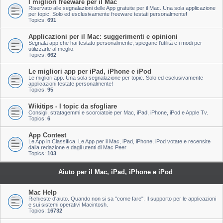
I migliori freeware per il Mac
Riservato alle segnalazioni delle App gratuite per il Mac. Una sola applicazione
per topic. Solo ed esclusivamente freeware testati personalmente!
Topics:
691
Applicazioni per il Mac: suggerimenti e opinioni
Segnala app che hai testato personalmente, spiegane l'utilità e i modi per
utilizzarle al meglio.
Topics:
662
Le migliori app per iPad, iPhone e iPod
Le migliori app. Una sola segnalazione per topic. Solo ed esclusivamente
applicazioni testate personalmente!
Topics:
95
Wikitips - I topic da sfogliare
Consigli, stratagemmi e scorciatoie per Mac, iPad, iPhone, iPod e Apple Tv.
Topics:
6
App Contest
Le App in Classifica. Le App per il Mac, iPad, iPhone, iPod votate e recensite
dalla redazione e dagli utenti di Mac Peer
Topics:
103
Aiuto per il Mac, iPad, iPhone e iPod
Mac Help
Richieste d'aiuto. Quando non si sa "come fare". Il supporto per le applicazioni
e sui sistemi operativi Macintosh.
Topics:
16732