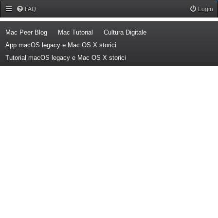
Forum Mac Peer
FAQ
Login
(Opens a new tab)
(Opens a new tab)
(Opens a new tab)
Mac Peer Blog
Mac Tutorial
Cultura Digitale
(Opens a new tab)
App macOS legacy e Mac OS X storici
(Opens a new tab)
Tutorial macOS legacy e Mac OS X storici