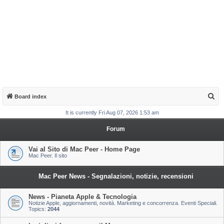
S
Board index
e
It is currently Fri Aug 07, 2026 1:53 am
a
Forum
r
c
Vai al Sito di Mac Peer - Home Page
Mac Peer. Il sito
h
Mac Peer News - Segnalazioni, notizie, recensioni
News - Pianeta Apple & Tecnologia
Notizie Apple, aggiornamenti, novità. Marketing e concorrenza. Eventi Speciali.
Topics:
2044