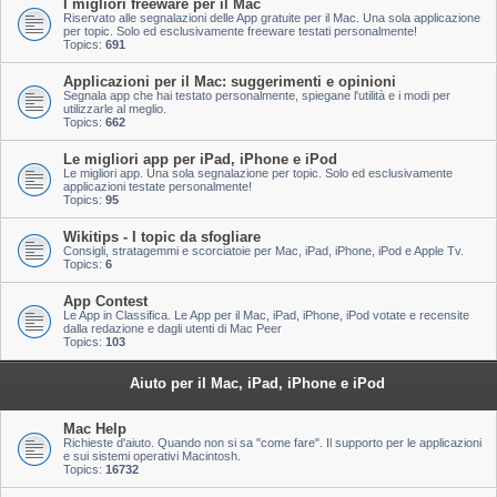
I migliori freeware per il Mac
Riservato alle segnalazioni delle App gratuite per il Mac. Una sola applicazione
per topic. Solo ed esclusivamente freeware testati personalmente!
Topics:
691
Applicazioni per il Mac: suggerimenti e opinioni
Segnala app che hai testato personalmente, spiegane l'utilità e i modi per
utilizzarle al meglio.
Topics:
662
Le migliori app per iPad, iPhone e iPod
Le migliori app. Una sola segnalazione per topic. Solo ed esclusivamente
applicazioni testate personalmente!
Topics:
95
Wikitips - I topic da sfogliare
Consigli, stratagemmi e scorciatoie per Mac, iPad, iPhone, iPod e Apple Tv.
Topics:
6
App Contest
Le App in Classifica. Le App per il Mac, iPad, iPhone, iPod votate e recensite
dalla redazione e dagli utenti di Mac Peer
Topics:
103
Aiuto per il Mac, iPad, iPhone e iPod
Mac Help
Richieste d'aiuto. Quando non si sa "come fare". Il supporto per le applicazioni
e sui sistemi operativi Macintosh.
Topics:
16732