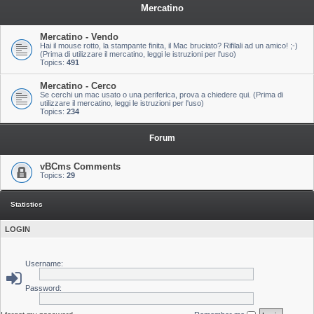
Mercatino
Mercatino - Vendo
Hai il mouse rotto, la stampante finita, il Mac bruciato? Rifilali ad un amico! ;-)
(Prima di utilizzare il mercatino, leggi le istruzioni per l'uso)
Topics:
491
Mercatino - Cerco
Se cerchi un mac usato o una periferica, prova a chiedere qui. (Prima di
utilizzare il mercatino, leggi le istruzioni per l'uso)
Topics:
234
Forum
vBCms Comments
Topics:
29
Statistics
LOGIN
Username:
Password: