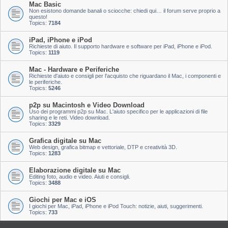
Mac Basic
Non esistono domande banali o sciocche: chiedi qui… il forum serve proprio a
questo!
Topics:
7184
iPad, iPhone e iPod
Richieste di aiuto. Il supporto hardware e software per iPad, iPhone e iPod.
Topics:
1119
Mac - Hardware e Periferiche
Richieste d'aiuto e consigli per l'acquisto che riguardano il Mac, i componenti e
le periferiche.
Topics:
5246
p2p su Macintosh e Video Download
Uso dei programmi p2p su Mac. L'aiuto specifico per le applicazioni di file
sharing e le reti. Video download.
Topics:
3329
Grafica digitale su Mac
Web design, grafica bitmap e vettoriale, DTP e creatività 3D.
Topics:
1283
Elaborazione digitale su Mac
Editing foto, audio e video. Aiuti e consigli.
Topics:
3488
Giochi per Mac e iOS
I giochi per Mac, iPad, iPhone e iPod Touch: notizie, aiuti, suggerimenti.
Topics:
733