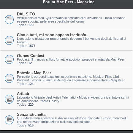
Forum Mac Peer - Magazine
DAL SITO
Visibile solo ai Mod. Qui arrivano le notifiche di nuovi articoli. I topic possono
essere spostati nelle aree specifiche del forum.
Topics:
170
Ciao a tutti, mi sono appena iscritto/a...
L'occasione giusta per presentarsi e ricevere il benvenuto degli altri iscritti al
Forum!
Topics:
1677
iTunes Contest
Podcast, film, musica, libri, fumetti e audiolibri proposti e votati da Mac Peer
Topics:
12
Estesie - Mag Peer
Percezioni, percorsi, passioni, esperienze estetiche. Musica, Film, Libri,
Podcast, Lezioni, Fumetti e Riviste da segnalare e commentare - Mag Peer
Topics:
124
ArtLab
Laboratorio Virtuale degli Artisti Telematici - Musica, video, grafica, foto e scritti
da condividere. Photo Gallery.
Topics:
220
Senza Etichetta
Qui i Moderatori spostano le discussioni off-topic bloccate e i topic meritevoli
che non trovano collocazione nelle sezioni esistenti.
Topics:
515