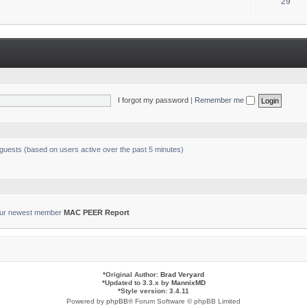
T
29
s
o
p
i
c
s
I forgot my password
|
Remember me
 guests (based on users active over the past 5 minutes)
ur newest member
MAC PEER Report
*
Original Author:
Brad Veryard
*
Updated to 3.3.x by
MannixMD
*
Style version: 3.4.11
Powered by
phpBB
® Forum Software © phpBB Limited