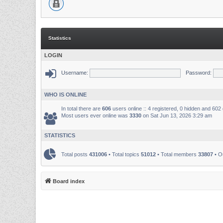
Statistics
LOGIN
Username:
Password:
WHO IS ONLINE
In total there are
606
users online :: 4 registered, 0 hidden and 602
Most users ever online was
3330
on Sat Jun 13, 2026 3:29 am
STATISTICS
Total posts
431006
• Total topics
51012
• Total members
33807
• O
Board index