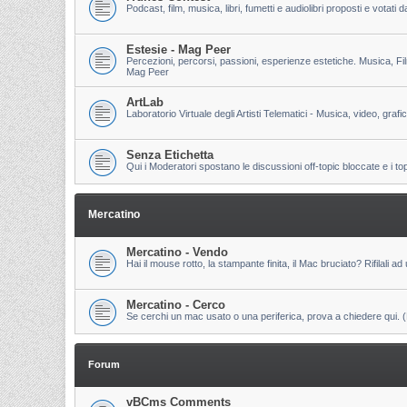
Podcast, film, musica, libri, fumetti e audiolibri proposti e votati
Estesie - Mag Peer
Percezioni, percorsi, passioni, esperienze estetiche. Musica, Fi
Mag Peer
ArtLab
Laboratorio Virtuale degli Artisti Telematici - Musica, video, grafi
Senza Etichetta
Qui i Moderatori spostano le discussioni off-topic bloccate e i to
Mercatino
Mercatino - Vendo
Hai il mouse rotto, la stampante finita, il Mac bruciato? Rifilali ad 
Mercatino - Cerco
Se cerchi un mac usato o una periferica, prova a chiedere qui. (Pri
Forum
vBCms Comments