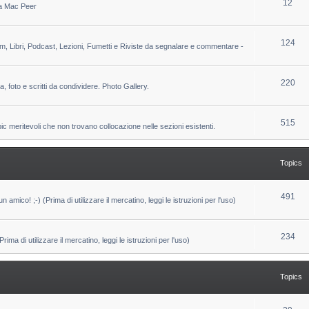
T
12
 da Mac Peer
s
i
o
c
p
T
124
lm, Libri, Podcast, Lezioni, Fumetti e Riviste da segnalare e commentare -
s
i
o
c
p
T
220
ca, foto e scritti da condividere. Photo Gallery.
s
i
o
c
p
T
515
pic meritevoli che non trovano collocazione nelle sezioni esistenti.
s
i
o
c
p
Topics
s
i
c
T
491
un amico! ;-) (Prima di utilizzare il mercatino, leggi le istruzioni per l'uso)
s
o
p
T
234
ma di utilizzare il mercatino, leggi le istruzioni per l'uso)
i
o
c
p
Topics
s
i
c