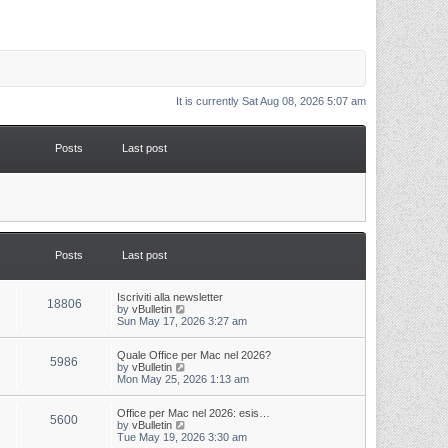
It is currently Sat Aug 08, 2026 5:07 am
Posts
Last post
Posts
Last post
L
Iscriviti alla newsletter
P
18806
a
V
by
vBulletin
s
i
Sun May 17, 2026 3:27 am
o
t
e
p
w
s
L
Quale Office per Mac nel 2026?
o
t
P
5986
a
V
by
vBulletin
s
h
s
i
Mon May 25, 2026 1:13 am
t
t
e
o
t
e
l
p
w
a
s
s
L
Office per Mac nel 2026: esis…
o
t
t
P
5600
a
V
by
vBulletin
s
h
e
s
i
Tue May 19, 2026 3:30 am
t
t
e
s
o
t
e