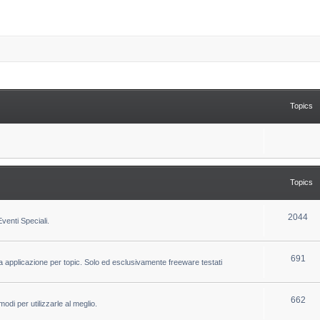
Topics
Topics
T
2044
venti Speciali.
o
p
T
691
la applicazione per topic. Solo ed esclusivamente freeware testati
i
o
c
p
T
662
odi per utilizzarle al meglio.
s
i
o