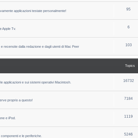
c
p
T
95
sivamente applicazioni testate personalmente!
s
i
o
c
p
T
6
e Apple Tv.
s
i
o
c
p
T
103
 e recensite dalla redazione e dagli utenti di Mac Peer
s
i
o
c
p
Topics
s
i
c
T
16732
le applicazioni e sui sistemi operativi Macintosh.
s
o
p
T
7184
erve proprio a questo!
i
o
c
p
T
1119
one e iPod.
s
i
o
c
p
T
5246
i componenti e le periferiche.