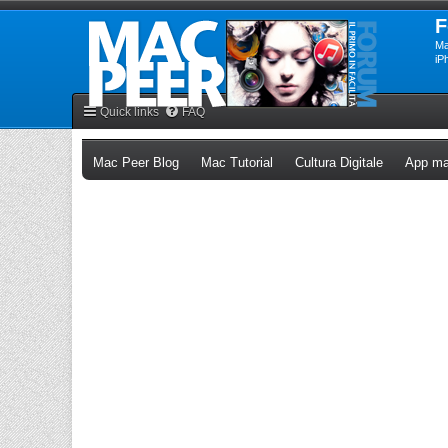
F
Ma
iP
Quick links
FAQ
(Opens a new tab)
(Opens a new tab)
(Opens a n
Mac Peer Blog
Mac Tutorial
Cultura Digitale
App ma