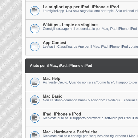
Le migliori app per iPad, iPhone e iPod
Le migliori app. Una sola segnalazione per topic. Solo ed esclu
Wikitips - I topic da sfogliare
Consigli, stratagemmi e scorciatoie per Mac, iPad, iPhone, iPod 
App Contest
Le App in Classifica. Le App per il Mac, iPad, iPhone, iPod votate
Aiuto per il Mac, iPad, iPhone e iPod
Mac Help
Richieste d'aiuto. Quando non si sa "come fare". Il supporto per 
Mac Basic
Non esistono domande banali o sciocche: chiedi qui… il forum s
iPad, iPhone e iPod
Richieste di aiuto. Il supporto hardware e software per iPad, iPh
Mac - Hardware e Periferiche
Richieste d'aiuto e consigli per l'acquisto che riguardano il Mac, 