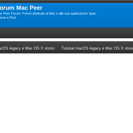
orum Mac Peer
c Peer Forum. Forum dedicato al Mac e alle sue applicazioni. Ipad,
hone e iPod
ew tab)
(Opens a new tab)
cOS legacy e Mac OS X storici
Tutorial macOS legacy e Mac OS X stori