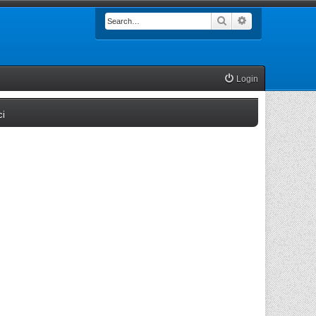
Search
Advanced searc
Login
(Opens a new tab)
ci