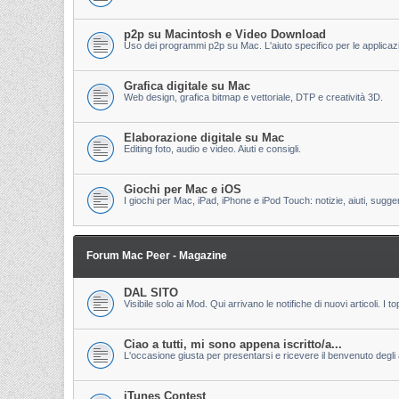
p2p su Macintosh e Video Download
Uso dei programmi p2p su Mac. L'aiuto specifico per le applicazion
Grafica digitale su Mac
Web design, grafica bitmap e vettoriale, DTP e creatività 3D.
Elaborazione digitale su Mac
Editing foto, audio e video. Aiuti e consigli.
Giochi per Mac e iOS
I giochi per Mac, iPad, iPhone e iPod Touch: notizie, aiuti, sugge
Forum Mac Peer - Magazine
DAL SITO
Visibile solo ai Mod. Qui arrivano le notifiche di nuovi articoli. 
Ciao a tutti, mi sono appena iscritto/a...
L'occasione giusta per presentarsi e ricevere il benvenuto degli al
iTunes Contest