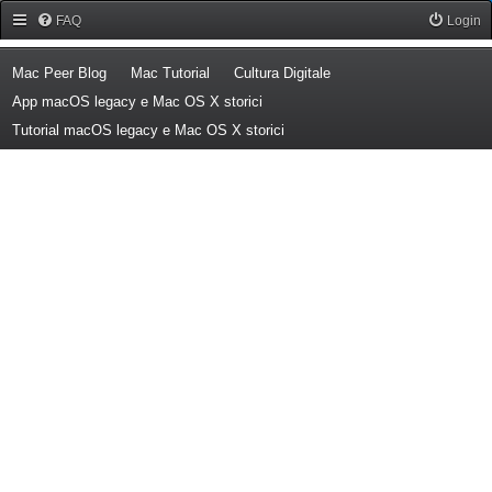
Forum Mac Peer
FAQ
Login
(Opens a new tab)
(Opens a new tab)
(Opens a new tab)
Mac Peer Blog
Mac Tutorial
Cultura Digitale
(Opens a new tab)
App macOS legacy e Mac OS X storici
(Opens a new tab)
Tutorial macOS legacy e Mac OS X storici