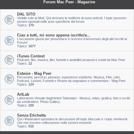
Forum Mac Peer - Magazine
DAL SITO
Visibile solo ai Mod. Qui arrivano le notifiche di nuovi articoli. I topic possono
essere spostati nelle aree specifiche del forum.
Topics:
170
Ciao a tutti, mi sono appena iscritto/a...
L'occasione giusta per presentarsi e ricevere il benvenuto degli altri iscritti al
Forum!
Topics:
1677
iTunes Contest
Podcast, film, musica, libri, fumetti e audiolibri proposti e votati da Mac Peer
Topics:
12
Estesie - Mag Peer
Percezioni, percorsi, passioni, esperienze estetiche. Musica, Film, Libri,
Podcast, Lezioni, Fumetti e Riviste da segnalare e commentare - Mag Peer
Topics:
124
ArtLab
Laboratorio Virtuale degli Artisti Telematici - Musica, video, grafica, foto e scritti
da condividere. Photo Gallery.
Topics:
220
Senza Etichetta
Qui i Moderatori spostano le discussioni off-topic bloccate e i topic meritevoli
che non trovano collocazione nelle sezioni esistenti.
Topics:
515