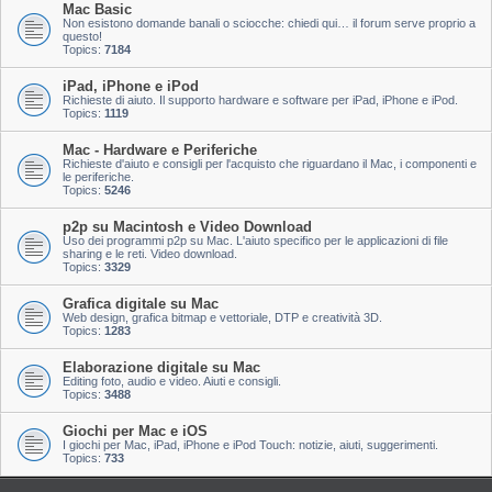
Mac Basic
Non esistono domande banali o sciocche: chiedi qui… il forum serve proprio a
questo!
Topics:
7184
iPad, iPhone e iPod
Richieste di aiuto. Il supporto hardware e software per iPad, iPhone e iPod.
Topics:
1119
Mac - Hardware e Periferiche
Richieste d'aiuto e consigli per l'acquisto che riguardano il Mac, i componenti e
le periferiche.
Topics:
5246
p2p su Macintosh e Video Download
Uso dei programmi p2p su Mac. L'aiuto specifico per le applicazioni di file
sharing e le reti. Video download.
Topics:
3329
Grafica digitale su Mac
Web design, grafica bitmap e vettoriale, DTP e creatività 3D.
Topics:
1283
Elaborazione digitale su Mac
Editing foto, audio e video. Aiuti e consigli.
Topics:
3488
Giochi per Mac e iOS
I giochi per Mac, iPad, iPhone e iPod Touch: notizie, aiuti, suggerimenti.
Topics:
733