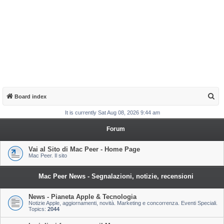
S
Board index
e
It is currently Sat Aug 08, 2026 9:44 am
a
Forum
r
c
Vai al Sito di Mac Peer - Home Page
Mac Peer. Il sito
h
Mac Peer News - Segnalazioni, notizie, recensioni
News - Pianeta Apple & Tecnologia
Notizie Apple, aggiornamenti, novità. Marketing e concorrenza. Eventi Speciali.
Topics:
2044