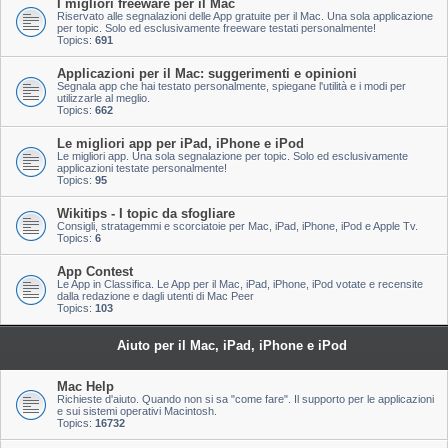
I migliori freeware per il Mac
Riservato alle segnalazioni delle App gratuite per il Mac. Una sola applicazione
per topic. Solo ed esclusivamente freeware testati personalmente!
Topics:
691
Applicazioni per il Mac: suggerimenti e opinioni
Segnala app che hai testato personalmente, spiegane l'utilità e i modi per
utilizzarle al meglio.
Topics:
662
Le migliori app per iPad, iPhone e iPod
Le migliori app. Una sola segnalazione per topic. Solo ed esclusivamente
applicazioni testate personalmente!
Topics:
95
Wikitips - I topic da sfogliare
Consigli, stratagemmi e scorciatoie per Mac, iPad, iPhone, iPod e Apple Tv.
Topics:
6
App Contest
Le App in Classifica. Le App per il Mac, iPad, iPhone, iPod votate e recensite
dalla redazione e dagli utenti di Mac Peer
Topics:
103
Aiuto per il Mac, iPad, iPhone e iPod
Mac Help
Richieste d'aiuto. Quando non si sa "come fare". Il supporto per le applicazioni
e sui sistemi operativi Macintosh.
Topics:
16732