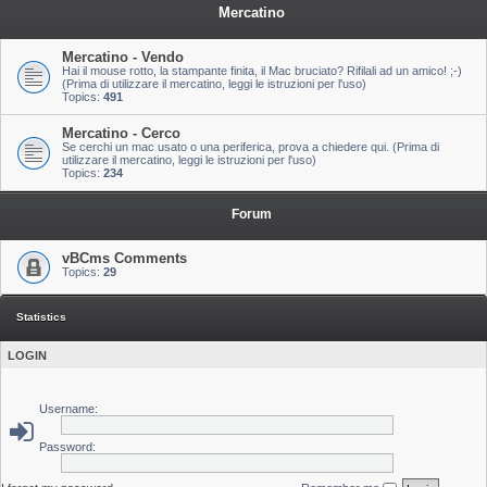
Mercatino
Mercatino - Vendo
Hai il mouse rotto, la stampante finita, il Mac bruciato? Rifilali ad un amico! ;-)
(Prima di utilizzare il mercatino, leggi le istruzioni per l'uso)
Topics:
491
Mercatino - Cerco
Se cerchi un mac usato o una periferica, prova a chiedere qui. (Prima di
utilizzare il mercatino, leggi le istruzioni per l'uso)
Topics:
234
Forum
vBCms Comments
Topics:
29
Statistics
LOGIN
Username:
Password: