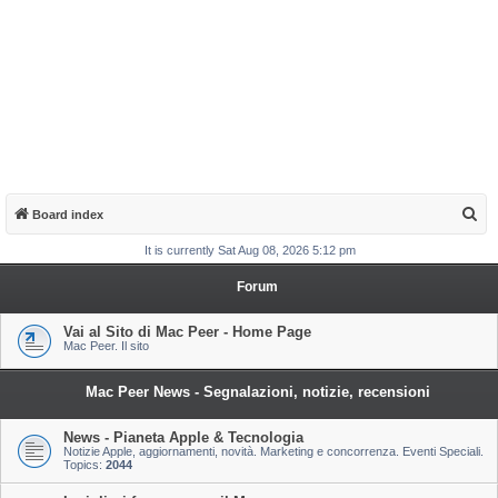
S
Board index
e
It is currently Sat Aug 08, 2026 5:12 pm
a
Forum
r
c
Vai al Sito di Mac Peer - Home Page
Mac Peer. Il sito
h
Mac Peer News - Segnalazioni, notizie, recensioni
News - Pianeta Apple & Tecnologia
Notizie Apple, aggiornamenti, novità. Marketing e concorrenza. Eventi Speciali.
Topics:
2044