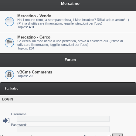
Mercatino
Mercatino - Vendo
Hai il mouse rotto, la stampante finita, il Mac bruciato? Rifilali ad un amico! ;-)
(Prima di utilizzare il mercatino, leggi le istruzioni per l'uso)
Topics:
491
Mercatino - Cerco
Se cerchi un mac usato o una periferica, prova a chiedere qui. (Prima di
utilizzare il mercatino, leggi le istruzioni per l'uso)
Topics:
234
Forum
vBCms Comments
Topics:
29
Statistics
LOGIN
Username:
Password: