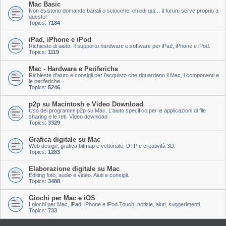
Mac Basic
Non esistono domande banali o sciocche: chiedi qui… il forum serve proprio a
questo!
Topics:
7184
iPad, iPhone e iPod
Richieste di aiuto. Il supporto hardware e software per iPad, iPhone e iPod.
Topics:
1119
Mac - Hardware e Periferiche
Richieste d'aiuto e consigli per l'acquisto che riguardano il Mac, i componenti e
le periferiche.
Topics:
5246
p2p su Macintosh e Video Download
Uso dei programmi p2p su Mac. L'aiuto specifico per le applicazioni di file
sharing e le reti. Video download.
Topics:
3329
Grafica digitale su Mac
Web design, grafica bitmap e vettoriale, DTP e creatività 3D.
Topics:
1283
Elaborazione digitale su Mac
Editing foto, audio e video. Aiuti e consigli.
Topics:
3488
Giochi per Mac e iOS
I giochi per Mac, iPad, iPhone e iPod Touch: notizie, aiuti, suggerimenti.
Topics:
733