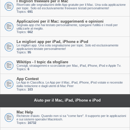
I migliori freeware per il Mac
Riservato alle segnalazioni delle App gratuite per il Mac. Una sola applicazione
per topic. Solo ed esclusivamente freeware testati personalmente!
Topics:
691
Applicazioni per il Mac: suggerimenti e opinioni
Segnala app che hai testato personalmente, spiegane l'utilità e i modi per
utilizzarle al meglio.
Topics:
662
Le migliori app per iPad, iPhone e iPod
Le migliori app. Una sola segnalazione per topic. Solo ed esclusivamente
applicazioni testate personalmente!
Topics:
95
Wikitips - I topic da sfogliare
Consigli, stratagemmi e scorciatoie per Mac, iPad, iPhone, iPod e Apple Tv.
Topics:
6
App Contest
Le App in Classifica. Le App per il Mac, iPad, iPhone, iPod votate e recensite
dalla redazione e dagli utenti di Mac Peer
Topics:
103
Aiuto per il Mac, iPad, iPhone e iPod
Mac Help
Richieste d'aiuto. Quando non si sa "come fare". Il supporto per le applicazioni
e sui sistemi operativi Macintosh.
Topics:
16732