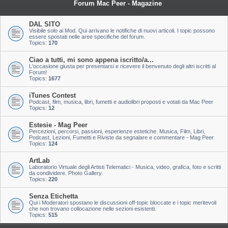
Forum Mac Peer - Magazine
DAL SITO
Visibile solo ai Mod. Qui arrivano le notifiche di nuovi articoli. I topic possono
essere spostati nelle aree specifiche del forum.
Topics:
170
Ciao a tutti, mi sono appena iscritto/a...
L'occasione giusta per presentarsi e ricevere il benvenuto degli altri iscritti al
Forum!
Topics:
1677
iTunes Contest
Podcast, film, musica, libri, fumetti e audiolibri proposti e votati da Mac Peer
Topics:
12
Estesie - Mag Peer
Percezioni, percorsi, passioni, esperienze estetiche. Musica, Film, Libri,
Podcast, Lezioni, Fumetti e Riviste da segnalare e commentare - Mag Peer
Topics:
124
ArtLab
Laboratorio Virtuale degli Artisti Telematici - Musica, video, grafica, foto e scritti
da condividere. Photo Gallery.
Topics:
220
Senza Etichetta
Qui i Moderatori spostano le discussioni off-topic bloccate e i topic meritevoli
che non trovano collocazione nelle sezioni esistenti.
Topics:
515