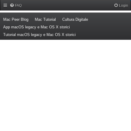
Forum Mac Peer
FAQ
Login
(Opens a new tab)
(Opens a new tab)
(Opens a new tab)
Mac Peer Blog
Mac Tutorial
Cultura Digitale
(Opens a new tab)
App macOS legacy e Mac OS X storici
(Opens a new tab)
Tutorial macOS legacy e Mac OS X storici