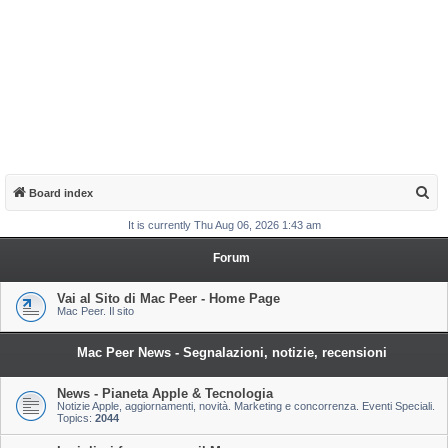
S
Board index
e
It is currently Thu Aug 06, 2026 1:43 am
a
Forum
r
c
Vai al Sito di Mac Peer - Home Page
Mac Peer. Il sito
h
Mac Peer News - Segnalazioni, notizie, recensioni
News - Pianeta Apple & Tecnologia
Notizie Apple, aggiornamenti, novità. Marketing e concorrenza. Eventi Speciali.
Topics:
2044