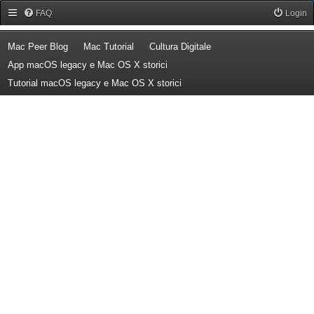
Forum Mac Peer
FAQ
Login
(Opens a new tab)
(Opens a new tab)
(Opens a new tab)
Mac Peer Blog
Mac Tutorial
Cultura Digitale
(Opens a new tab)
App macOS legacy e Mac OS X storici
(Opens a new tab)
Tutorial macOS legacy e Mac OS X storici