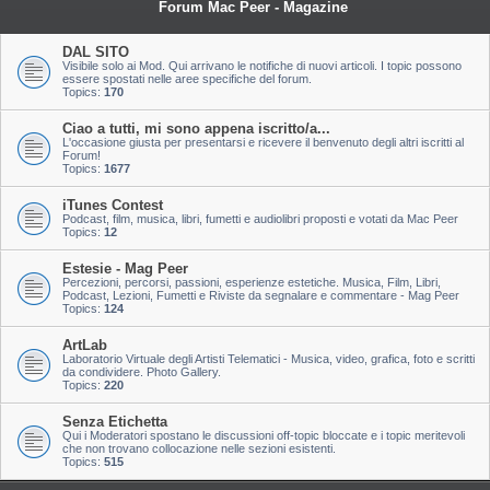
Forum Mac Peer - Magazine
DAL SITO
Visibile solo ai Mod. Qui arrivano le notifiche di nuovi articoli. I topic possono
essere spostati nelle aree specifiche del forum.
Topics:
170
Ciao a tutti, mi sono appena iscritto/a...
L'occasione giusta per presentarsi e ricevere il benvenuto degli altri iscritti al
Forum!
Topics:
1677
iTunes Contest
Podcast, film, musica, libri, fumetti e audiolibri proposti e votati da Mac Peer
Topics:
12
Estesie - Mag Peer
Percezioni, percorsi, passioni, esperienze estetiche. Musica, Film, Libri,
Podcast, Lezioni, Fumetti e Riviste da segnalare e commentare - Mag Peer
Topics:
124
ArtLab
Laboratorio Virtuale degli Artisti Telematici - Musica, video, grafica, foto e scritti
da condividere. Photo Gallery.
Topics:
220
Senza Etichetta
Qui i Moderatori spostano le discussioni off-topic bloccate e i topic meritevoli
che non trovano collocazione nelle sezioni esistenti.
Topics:
515