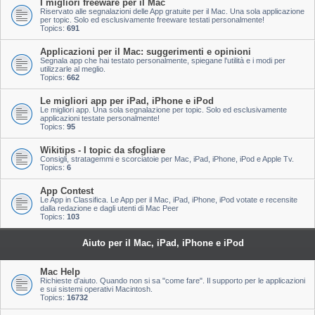
I migliori freeware per il Mac
Riservato alle segnalazioni delle App gratuite per il Mac. Una sola applicazione
per topic. Solo ed esclusivamente freeware testati personalmente!
Topics:
691
Applicazioni per il Mac: suggerimenti e opinioni
Segnala app che hai testato personalmente, spiegane l'utilità e i modi per
utilizzarle al meglio.
Topics:
662
Le migliori app per iPad, iPhone e iPod
Le migliori app. Una sola segnalazione per topic. Solo ed esclusivamente
applicazioni testate personalmente!
Topics:
95
Wikitips - I topic da sfogliare
Consigli, stratagemmi e scorciatoie per Mac, iPad, iPhone, iPod e Apple Tv.
Topics:
6
App Contest
Le App in Classifica. Le App per il Mac, iPad, iPhone, iPod votate e recensite
dalla redazione e dagli utenti di Mac Peer
Topics:
103
Aiuto per il Mac, iPad, iPhone e iPod
Mac Help
Richieste d'aiuto. Quando non si sa "come fare". Il supporto per le applicazioni
e sui sistemi operativi Macintosh.
Topics:
16732