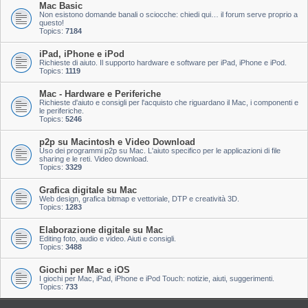
Mac Basic
Non esistono domande banali o sciocche: chiedi qui… il forum serve proprio a
questo!
Topics:
7184
iPad, iPhone e iPod
Richieste di aiuto. Il supporto hardware e software per iPad, iPhone e iPod.
Topics:
1119
Mac - Hardware e Periferiche
Richieste d'aiuto e consigli per l'acquisto che riguardano il Mac, i componenti e
le periferiche.
Topics:
5246
p2p su Macintosh e Video Download
Uso dei programmi p2p su Mac. L'aiuto specifico per le applicazioni di file
sharing e le reti. Video download.
Topics:
3329
Grafica digitale su Mac
Web design, grafica bitmap e vettoriale, DTP e creatività 3D.
Topics:
1283
Elaborazione digitale su Mac
Editing foto, audio e video. Aiuti e consigli.
Topics:
3488
Giochi per Mac e iOS
I giochi per Mac, iPad, iPhone e iPod Touch: notizie, aiuti, suggerimenti.
Topics:
733