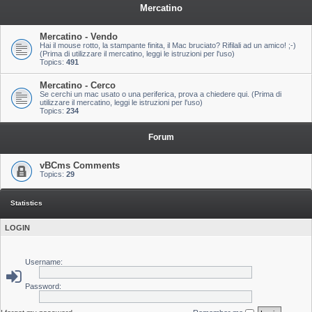
Mercatino
Mercatino - Vendo
Hai il mouse rotto, la stampante finita, il Mac bruciato? Rifilali ad un amico! ;-)
(Prima di utilizzare il mercatino, leggi le istruzioni per l'uso)
Topics:
491
Mercatino - Cerco
Se cerchi un mac usato o una periferica, prova a chiedere qui. (Prima di
utilizzare il mercatino, leggi le istruzioni per l'uso)
Topics:
234
Forum
vBCms Comments
Topics:
29
Statistics
LOGIN
Username:
Password: