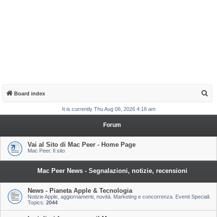
S
Board index
e
It is currently Thu Aug 06, 2026 4:18 am
a
Forum
r
c
Vai al Sito di Mac Peer - Home Page
Mac Peer. Il sito
h
Mac Peer News - Segnalazioni, notizie, recensioni
News - Pianeta Apple & Tecnologia
Notizie Apple, aggiornamenti, novità. Marketing e concorrenza. Eventi Speciali.
Topics:
2044