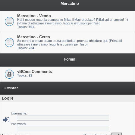
Mercatino
Mercatino - Vendo
Hai il mouse rotto, la stampante finita, il Mac bruciato? Rifilali ad un amico! ;-)
(Prima di utilizzare il mercatino, leggi le istruzioni per l'uso)
Topics:
491
Mercatino - Cerco
Se cerchi un mac usato o una periferica, prova a chiedere qui. (Prima di
utilizzare il mercatino, leggi le istruzioni per l'uso)
Topics:
234
Forum
vBCms Comments
Topics:
29
Statistics
LOGIN
Username:
Password: