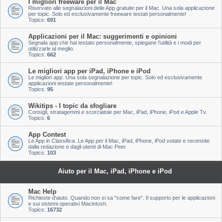
I migliori freeware per il Mac
Riservato alle segnalazioni delle App gratuite per il Mac. Una sola applicazione
per topic. Solo ed esclusivamente freeware testati personalmente!
Topics:
691
Applicazioni per il Mac: suggerimenti e opinioni
Segnala app che hai testato personalmente, spiegane l'utilità e i modi per
utilizzarle al meglio.
Topics:
662
Le migliori app per iPad, iPhone e iPod
Le migliori app. Una sola segnalazione per topic. Solo ed esclusivamente
applicazioni testate personalmente!
Topics:
95
Wikitips - I topic da sfogliare
Consigli, stratagemmi e scorciatoie per Mac, iPad, iPhone, iPod e Apple Tv.
Topics:
6
App Contest
Le App in Classifica. Le App per il Mac, iPad, iPhone, iPod votate e recensite
dalla redazione e dagli utenti di Mac Peer
Topics:
103
Aiuto per il Mac, iPad, iPhone e iPod
Mac Help
Richieste d'aiuto. Quando non si sa "come fare". Il supporto per le applicazioni
e sui sistemi operativi Macintosh.
Topics:
16732