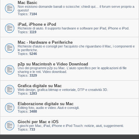
Mac Basic
Non esistono domande banali o sciocche: chiedi qui… il forum serve proprio a
questo!
Topics:
7184
iPad, iPhone e iPod
Richieste di aiuto. Il supporto hardware e software per iPad, iPhone e iPod.
Topics:
1119
Mac - Hardware e Periferiche
Richieste d'aiuto e consigli per l'acquisto che riguardano il Mac, i componenti e
le periferiche.
Topics:
5246
p2p su Macintosh e Video Download
Uso dei programmi p2p su Mac. L'aiuto specifico per le applicazioni di file
sharing e le reti. Video download.
Topics:
3329
Grafica digitale su Mac
Web design, grafica bitmap e vettoriale, DTP e creatività 3D.
Topics:
1283
Elaborazione digitale su Mac
Editing foto, audio e video. Aiuti e consigli.
Topics:
3488
Giochi per Mac e iOS
I giochi per Mac, iPad, iPhone e iPod Touch: notizie, aiuti, suggerimenti.
Topics:
733