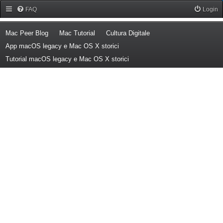
Forum Mac Peer
FAQ
Login
(Opens a new tab)
(Opens a new tab)
(Opens a new tab)
Mac Peer Blog
Mac Tutorial
Cultura Digitale
(Opens a new tab)
App macOS legacy e Mac OS X storici
(Opens a new tab)
Tutorial macOS legacy e Mac OS X storici