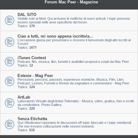
Forum Mac Peer - Magazine
DAL SITO
Visibile solo ai Mod. Qui arrivano le notifiche di nuovi articoli. I topic possono
essere spostati nelle aree specifiche del forum.
Topics:
170
Ciao a tutti, mi sono appena iscritto/a...
L'occasione giusta per presentarsi e ricevere il benvenuto degli altri iscritti al
Forum!
Topics:
1677
iTunes Contest
Podcast, film, musica, libri, fumetti e audiolibri proposti e votati da Mac Peer
Topics:
12
Estesie - Mag Peer
Percezioni, percorsi, passioni, esperienze estetiche. Musica, Film, Libri,
Podcast, Lezioni, Fumetti e Riviste da segnalare e commentare - Mag Peer
Topics:
124
ArtLab
Laboratorio Virtuale degli Artisti Telematici - Musica, video, grafica, foto e scritti
da condividere. Photo Gallery.
Topics:
220
Senza Etichetta
Qui i Moderatori spostano le discussioni off-topic bloccate e i topic meritevoli
che non trovano collocazione nelle sezioni esistenti.
Topics:
515