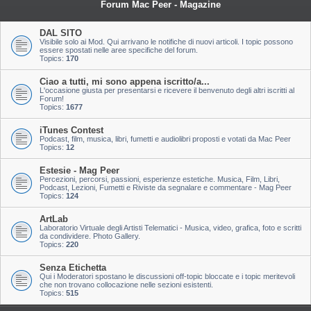
Forum Mac Peer - Magazine
DAL SITO
Visibile solo ai Mod. Qui arrivano le notifiche di nuovi articoli. I topic possono
essere spostati nelle aree specifiche del forum.
Topics:
170
Ciao a tutti, mi sono appena iscritto/a...
L'occasione giusta per presentarsi e ricevere il benvenuto degli altri iscritti al
Forum!
Topics:
1677
iTunes Contest
Podcast, film, musica, libri, fumetti e audiolibri proposti e votati da Mac Peer
Topics:
12
Estesie - Mag Peer
Percezioni, percorsi, passioni, esperienze estetiche. Musica, Film, Libri,
Podcast, Lezioni, Fumetti e Riviste da segnalare e commentare - Mag Peer
Topics:
124
ArtLab
Laboratorio Virtuale degli Artisti Telematici - Musica, video, grafica, foto e scritti
da condividere. Photo Gallery.
Topics:
220
Senza Etichetta
Qui i Moderatori spostano le discussioni off-topic bloccate e i topic meritevoli
che non trovano collocazione nelle sezioni esistenti.
Topics:
515