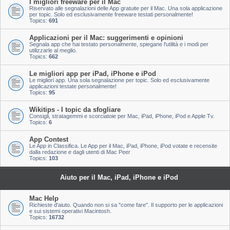
I migliori freeware per il Mac
Riservato alle segnalazioni delle App gratuite per il Mac. Una sola applicazione
per topic. Solo ed esclusivamente freeware testati personalmente!
Topics:
691
Applicazioni per il Mac: suggerimenti e opinioni
Segnala app che hai testato personalmente, spiegane l'utilità e i modi per
utilizzarle al meglio.
Topics:
662
Le migliori app per iPad, iPhone e iPod
Le migliori app. Una sola segnalazione per topic. Solo ed esclusivamente
applicazioni testate personalmente!
Topics:
95
Wikitips - I topic da sfogliare
Consigli, stratagemmi e scorciatoie per Mac, iPad, iPhone, iPod e Apple Tv.
Topics:
6
App Contest
Le App in Classifica. Le App per il Mac, iPad, iPhone, iPod votate e recensite
dalla redazione e dagli utenti di Mac Peer
Topics:
103
Aiuto per il Mac, iPad, iPhone e iPod
Mac Help
Richieste d'aiuto. Quando non si sa "come fare". Il supporto per le applicazioni
e sui sistemi operativi Macintosh.
Topics:
16732