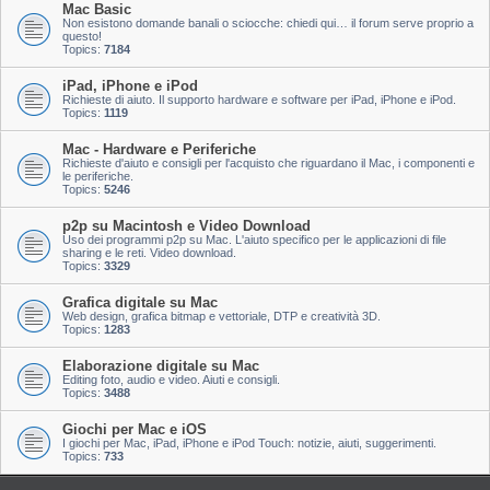
Mac Basic
Non esistono domande banali o sciocche: chiedi qui… il forum serve proprio a
questo!
Topics:
7184
iPad, iPhone e iPod
Richieste di aiuto. Il supporto hardware e software per iPad, iPhone e iPod.
Topics:
1119
Mac - Hardware e Periferiche
Richieste d'aiuto e consigli per l'acquisto che riguardano il Mac, i componenti e
le periferiche.
Topics:
5246
p2p su Macintosh e Video Download
Uso dei programmi p2p su Mac. L'aiuto specifico per le applicazioni di file
sharing e le reti. Video download.
Topics:
3329
Grafica digitale su Mac
Web design, grafica bitmap e vettoriale, DTP e creatività 3D.
Topics:
1283
Elaborazione digitale su Mac
Editing foto, audio e video. Aiuti e consigli.
Topics:
3488
Giochi per Mac e iOS
I giochi per Mac, iPad, iPhone e iPod Touch: notizie, aiuti, suggerimenti.
Topics:
733