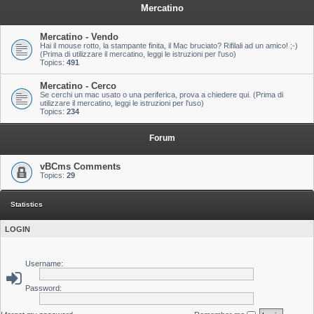
Mercatino
Mercatino - Vendo
Hai il mouse rotto, la stampante finita, il Mac bruciato? Rifilali ad un amico! ;-)
(Prima di utilizzare il mercatino, leggi le istruzioni per l'uso)
Topics:
491
Mercatino - Cerco
Se cerchi un mac usato o una periferica, prova a chiedere qui. (Prima di
utilizzare il mercatino, leggi le istruzioni per l'uso)
Topics:
234
Forum
vBCms Comments
Topics:
29
Statistics
LOGIN
Username:
Password: