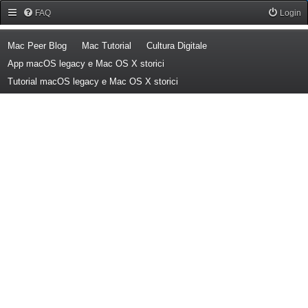
Forum Mac Peer
FAQ
Login
(Opens a new tab)
(Opens a new tab)
(Opens a new tab)
Mac Peer Blog
Mac Tutorial
Cultura Digitale
(Opens a new tab)
App macOS legacy e Mac OS X storici
(Opens a new tab)
Tutorial macOS legacy e Mac OS X storici