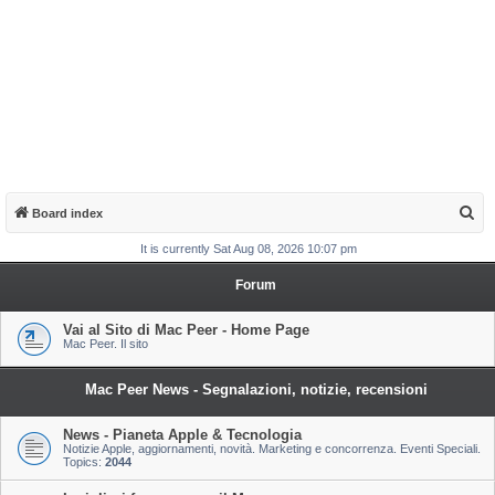
S
Board index
e
It is currently Sat Aug 08, 2026 10:07 pm
a
Forum
r
c
Vai al Sito di Mac Peer - Home Page
Mac Peer. Il sito
h
Mac Peer News - Segnalazioni, notizie, recensioni
News - Pianeta Apple & Tecnologia
Notizie Apple, aggiornamenti, novità. Marketing e concorrenza. Eventi Speciali.
Topics:
2044