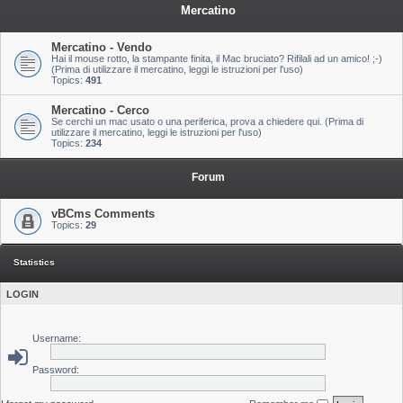
Mercatino
Mercatino - Vendo
Hai il mouse rotto, la stampante finita, il Mac bruciato? Rifilali ad un amico! ;-)
(Prima di utilizzare il mercatino, leggi le istruzioni per l'uso)
Topics:
491
Mercatino - Cerco
Se cerchi un mac usato o una periferica, prova a chiedere qui. (Prima di
utilizzare il mercatino, leggi le istruzioni per l'uso)
Topics:
234
Forum
vBCms Comments
Topics:
29
Statistics
LOGIN
Username:
Password: