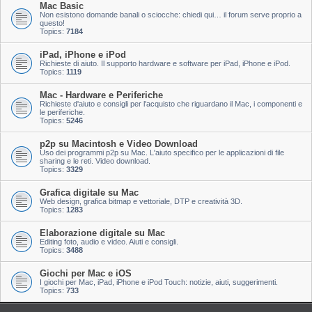
Mac Basic
Non esistono domande banali o sciocche: chiedi qui… il forum serve proprio a
questo!
Topics:
7184
iPad, iPhone e iPod
Richieste di aiuto. Il supporto hardware e software per iPad, iPhone e iPod.
Topics:
1119
Mac - Hardware e Periferiche
Richieste d'aiuto e consigli per l'acquisto che riguardano il Mac, i componenti e
le periferiche.
Topics:
5246
p2p su Macintosh e Video Download
Uso dei programmi p2p su Mac. L'aiuto specifico per le applicazioni di file
sharing e le reti. Video download.
Topics:
3329
Grafica digitale su Mac
Web design, grafica bitmap e vettoriale, DTP e creatività 3D.
Topics:
1283
Elaborazione digitale su Mac
Editing foto, audio e video. Aiuti e consigli.
Topics:
3488
Giochi per Mac e iOS
I giochi per Mac, iPad, iPhone e iPod Touch: notizie, aiuti, suggerimenti.
Topics:
733