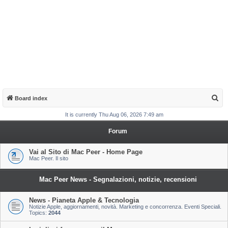
S
Board index
e
It is currently Thu Aug 06, 2026 7:49 am
a
Forum
r
c
Vai al Sito di Mac Peer - Home Page
Mac Peer. Il sito
h
Mac Peer News - Segnalazioni, notizie, recensioni
News - Pianeta Apple & Tecnologia
Notizie Apple, aggiornamenti, novità. Marketing e concorrenza. Eventi Speciali.
Topics:
2044