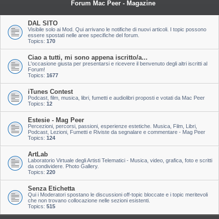
Forum Mac Peer - Magazine
DAL SITO
Visibile solo ai Mod. Qui arrivano le notifiche di nuovi articoli. I topic possono
essere spostati nelle aree specifiche del forum.
Topics:
170
Ciao a tutti, mi sono appena iscritto/a...
L'occasione giusta per presentarsi e ricevere il benvenuto degli altri iscritti al
Forum!
Topics:
1677
iTunes Contest
Podcast, film, musica, libri, fumetti e audiolibri proposti e votati da Mac Peer
Topics:
12
Estesie - Mag Peer
Percezioni, percorsi, passioni, esperienze estetiche. Musica, Film, Libri,
Podcast, Lezioni, Fumetti e Riviste da segnalare e commentare - Mag Peer
Topics:
124
ArtLab
Laboratorio Virtuale degli Artisti Telematici - Musica, video, grafica, foto e scritti
da condividere. Photo Gallery.
Topics:
220
Senza Etichetta
Qui i Moderatori spostano le discussioni off-topic bloccate e i topic meritevoli
che non trovano collocazione nelle sezioni esistenti.
Topics:
515