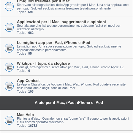
I migliori freeware per il Mac
Riservato alle segnalazioni delle App gratuite per il Mac. Una sola applicazione
per topic. Solo ed esclusivamente freeware testati personalmente!
Topics:
691
Applicazioni per il Mac: suggerimenti e opinioni
Segnala app che hai testato personalmente, spiegane l'utilità e i modi per
utilizzarle al meglio.
Topics:
662
Le migliori app per iPad, iPhone e iPod
Le migliori app. Una sola segnalazione per topic. Solo ed esclusivamente
applicazioni testate personalmente!
Topics:
95
Wikitips - I topic da sfogliare
Consigli, stratagemmi e scorciatoie per Mac, iPad, iPhone, iPod e Apple Tv.
Topics:
6
App Contest
Le App in Classifica. Le App per il Mac, iPad, iPhone, iPod votate e recensite
dalla redazione e dagli utenti di Mac Peer
Topics:
103
Aiuto per il Mac, iPad, iPhone e iPod
Mac Help
Richieste d'aiuto. Quando non si sa "come fare". Il supporto per le applicazioni
e sui sistemi operativi Macintosh.
Topics:
16732