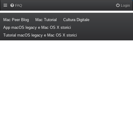
Forum Mac Peer
FAQ
Login
(Opens a new tab)
(Opens a new tab)
(Opens a new tab)
Mac Peer Blog
Mac Tutorial
Cultura Digitale
(Opens a new tab)
App macOS legacy e Mac OS X storici
(Opens a new tab)
Tutorial macOS legacy e Mac OS X storici