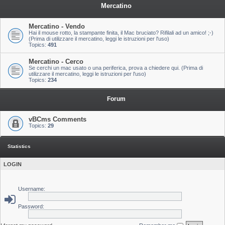
Mercatino
Mercatino - Vendo
Hai il mouse rotto, la stampante finita, il Mac bruciato? Rifilali ad un amico! ;-)
(Prima di utilizzare il mercatino, leggi le istruzioni per l'uso)
Topics:
491
Mercatino - Cerco
Se cerchi un mac usato o una periferica, prova a chiedere qui. (Prima di
utilizzare il mercatino, leggi le istruzioni per l'uso)
Topics:
234
Forum
vBCms Comments
Topics:
29
Statistics
LOGIN
Username:
Password: