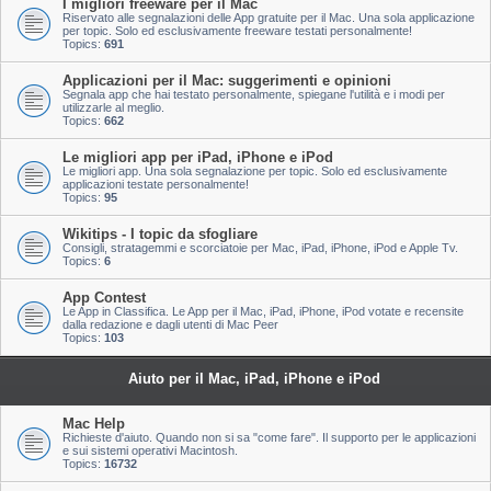
I migliori freeware per il Mac
Riservato alle segnalazioni delle App gratuite per il Mac. Una sola applicazione
per topic. Solo ed esclusivamente freeware testati personalmente!
Topics:
691
Applicazioni per il Mac: suggerimenti e opinioni
Segnala app che hai testato personalmente, spiegane l'utilità e i modi per
utilizzarle al meglio.
Topics:
662
Le migliori app per iPad, iPhone e iPod
Le migliori app. Una sola segnalazione per topic. Solo ed esclusivamente
applicazioni testate personalmente!
Topics:
95
Wikitips - I topic da sfogliare
Consigli, stratagemmi e scorciatoie per Mac, iPad, iPhone, iPod e Apple Tv.
Topics:
6
App Contest
Le App in Classifica. Le App per il Mac, iPad, iPhone, iPod votate e recensite
dalla redazione e dagli utenti di Mac Peer
Topics:
103
Aiuto per il Mac, iPad, iPhone e iPod
Mac Help
Richieste d'aiuto. Quando non si sa "come fare". Il supporto per le applicazioni
e sui sistemi operativi Macintosh.
Topics:
16732