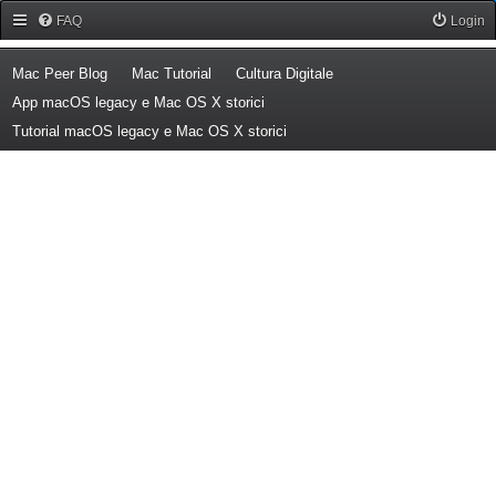
Forum Mac Peer
FAQ
Login
(Opens a new tab)
(Opens a new tab)
(Opens a new tab)
Mac Peer Blog
Mac Tutorial
Cultura Digitale
(Opens a new tab)
App macOS legacy e Mac OS X storici
(Opens a new tab)
Tutorial macOS legacy e Mac OS X storici