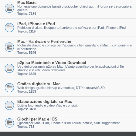
Mac Basic
Non esistono domande banali o sciocche: chiedi qui… il forum serve proprio a
questo!
Topics:
7184
iPad, iPhone e iPod
Richieste di aiuto. Il supporto hardware e software per iPad, iPhone e iPod.
Topics:
1119
Mac - Hardware e Periferiche
Richieste d'aiuto e consigli per l'acquisto che riguardano il Mac, i componenti e
le periferiche.
Topics:
5246
p2p su Macintosh e Video Download
Uso dei programmi p2p su Mac. L'aiuto specifico per le applicazioni di file
sharing e le reti. Video download.
Topics:
3329
Grafica digitale su Mac
Web design, grafica bitmap e vettoriale, DTP e creatività 3D.
Topics:
1283
Elaborazione digitale su Mac
Editing foto, audio e video. Aiuti e consigli.
Topics:
3488
Giochi per Mac e iOS
I giochi per Mac, iPad, iPhone e iPod Touch: notizie, aiuti, suggerimenti.
Topics:
733