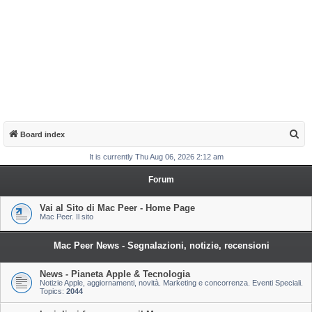
S
Board index
e
It is currently Thu Aug 06, 2026 2:12 am
a
Forum
r
c
Vai al Sito di Mac Peer - Home Page
Mac Peer. Il sito
h
Mac Peer News - Segnalazioni, notizie, recensioni
News - Pianeta Apple & Tecnologia
Notizie Apple, aggiornamenti, novità. Marketing e concorrenza. Eventi Speciali.
Topics:
2044