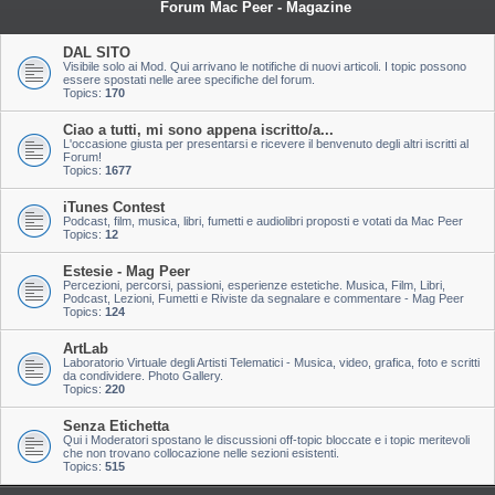
Forum Mac Peer - Magazine
DAL SITO
Visibile solo ai Mod. Qui arrivano le notifiche di nuovi articoli. I topic possono
essere spostati nelle aree specifiche del forum.
Topics:
170
Ciao a tutti, mi sono appena iscritto/a...
L'occasione giusta per presentarsi e ricevere il benvenuto degli altri iscritti al
Forum!
Topics:
1677
iTunes Contest
Podcast, film, musica, libri, fumetti e audiolibri proposti e votati da Mac Peer
Topics:
12
Estesie - Mag Peer
Percezioni, percorsi, passioni, esperienze estetiche. Musica, Film, Libri,
Podcast, Lezioni, Fumetti e Riviste da segnalare e commentare - Mag Peer
Topics:
124
ArtLab
Laboratorio Virtuale degli Artisti Telematici - Musica, video, grafica, foto e scritti
da condividere. Photo Gallery.
Topics:
220
Senza Etichetta
Qui i Moderatori spostano le discussioni off-topic bloccate e i topic meritevoli
che non trovano collocazione nelle sezioni esistenti.
Topics:
515