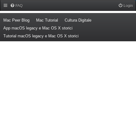
Forum Mac Peer
FAQ
Login
(Opens a new tab)
(Opens a new tab)
(Opens a new tab)
Mac Peer Blog
Mac Tutorial
Cultura Digitale
(Opens a new tab)
App macOS legacy e Mac OS X storici
(Opens a new tab)
Tutorial macOS legacy e Mac OS X storici