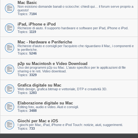
Mac Basic
Non esistono domande banali o sciocche: chiedi qui… il forum serve proprio a
questo!
Topics:
7184
iPad, iPhone e iPod
Richieste di aiuto. Il supporto hardware e software per iPad, iPhone e iPod.
Topics:
1119
Mac - Hardware e Periferiche
Richieste d'aiuto e consigli per l'acquisto che riguardano il Mac, i componenti e
le periferiche.
Topics:
5246
p2p su Macintosh e Video Download
Uso dei programmi p2p su Mac. L'aiuto specifico per le applicazioni di file
sharing e le reti. Video download.
Topics:
3329
Grafica digitale su Mac
Web design, grafica bitmap e vettoriale, DTP e creatività 3D.
Topics:
1283
Elaborazione digitale su Mac
Editing foto, audio e video. Aiuti e consigli.
Topics:
3488
Giochi per Mac e iOS
I giochi per Mac, iPad, iPhone e iPod Touch: notizie, aiuti, suggerimenti.
Topics:
733