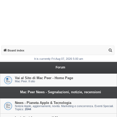
S
Board index
e
It is currently Fri Aug 07, 2026 5:00 am
a
Forum
r
c
Vai al Sito di Mac Peer - Home Page
Mac Peer. Il sito
h
Mac Peer News - Segnalazioni, notizie, recensioni
News - Pianeta Apple & Tecnologia
Notizie Apple, aggiornamenti, novità. Marketing e concorrenza. Eventi Speciali.
Topics:
2044