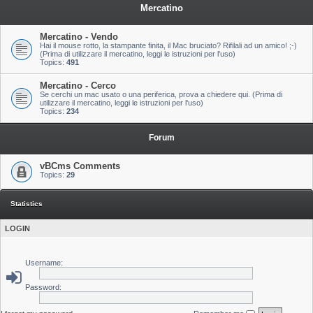
Mercatino
Mercatino - Vendo
Hai il mouse rotto, la stampante finita, il Mac bruciato? Rifilali ad un amico! ;-)
(Prima di utilizzare il mercatino, leggi le istruzioni per l'uso)
Topics:
491
Mercatino - Cerco
Se cerchi un mac usato o una periferica, prova a chiedere qui. (Prima di
utilizzare il mercatino, leggi le istruzioni per l'uso)
Topics:
234
Forum
vBCms Comments
Topics:
29
Statistics
LOGIN
Username:
Password: