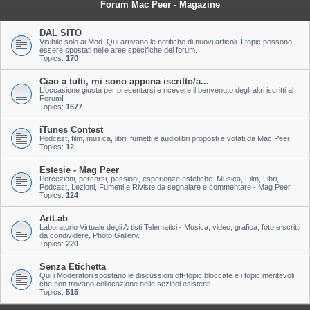
Forum Mac Peer - Magazine
DAL SITO
Visibile solo ai Mod. Qui arrivano le notifiche di nuovi articoli. I topic possono
essere spostati nelle aree specifiche del forum.
Topics:
170
Ciao a tutti, mi sono appena iscritto/a...
L'occasione giusta per presentarsi e ricevere il benvenuto degli altri iscritti al
Forum!
Topics:
1677
iTunes Contest
Podcast, film, musica, libri, fumetti e audiolibri proposti e votati da Mac Peer
Topics:
12
Estesie - Mag Peer
Percezioni, percorsi, passioni, esperienze estetiche. Musica, Film, Libri,
Podcast, Lezioni, Fumetti e Riviste da segnalare e commentare - Mag Peer
Topics:
124
ArtLab
Laboratorio Virtuale degli Artisti Telematici - Musica, video, grafica, foto e scritti
da condividere. Photo Gallery.
Topics:
220
Senza Etichetta
Qui i Moderatori spostano le discussioni off-topic bloccate e i topic meritevoli
che non trovano collocazione nelle sezioni esistenti.
Topics:
515