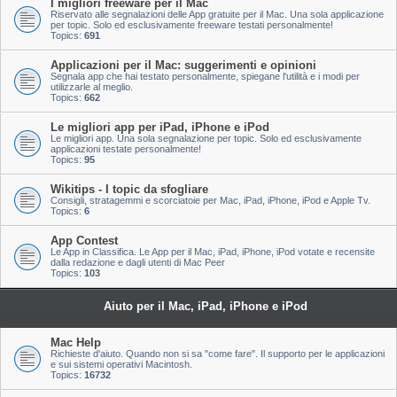
I migliori freeware per il Mac
Riservato alle segnalazioni delle App gratuite per il Mac. Una sola applicazione
per topic. Solo ed esclusivamente freeware testati personalmente!
Topics:
691
Applicazioni per il Mac: suggerimenti e opinioni
Segnala app che hai testato personalmente, spiegane l'utilità e i modi per
utilizzarle al meglio.
Topics:
662
Le migliori app per iPad, iPhone e iPod
Le migliori app. Una sola segnalazione per topic. Solo ed esclusivamente
applicazioni testate personalmente!
Topics:
95
Wikitips - I topic da sfogliare
Consigli, stratagemmi e scorciatoie per Mac, iPad, iPhone, iPod e Apple Tv.
Topics:
6
App Contest
Le App in Classifica. Le App per il Mac, iPad, iPhone, iPod votate e recensite
dalla redazione e dagli utenti di Mac Peer
Topics:
103
Aiuto per il Mac, iPad, iPhone e iPod
Mac Help
Richieste d'aiuto. Quando non si sa "come fare". Il supporto per le applicazioni
e sui sistemi operativi Macintosh.
Topics:
16732