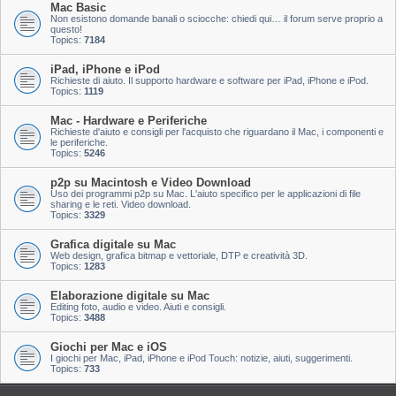
Mac Basic
Non esistono domande banali o sciocche: chiedi qui… il forum serve proprio a
questo!
Topics:
7184
iPad, iPhone e iPod
Richieste di aiuto. Il supporto hardware e software per iPad, iPhone e iPod.
Topics:
1119
Mac - Hardware e Periferiche
Richieste d'aiuto e consigli per l'acquisto che riguardano il Mac, i componenti e
le periferiche.
Topics:
5246
p2p su Macintosh e Video Download
Uso dei programmi p2p su Mac. L'aiuto specifico per le applicazioni di file
sharing e le reti. Video download.
Topics:
3329
Grafica digitale su Mac
Web design, grafica bitmap e vettoriale, DTP e creatività 3D.
Topics:
1283
Elaborazione digitale su Mac
Editing foto, audio e video. Aiuti e consigli.
Topics:
3488
Giochi per Mac e iOS
I giochi per Mac, iPad, iPhone e iPod Touch: notizie, aiuti, suggerimenti.
Topics:
733