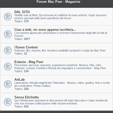
Forum Mac Peer - Magazine
DAL SITO
Visibile solo ai Mod. Qui arrivano le notifiche di nuovi articoli. I topic possono
essere spostati nelle aree specifiche del forum.
Topics:
170
Ciao a tutti, mi sono appena iscritto/a...
L'occasione giusta per presentarsi e ricevere il benvenuto degli altri iscritti al
Forum!
Topics:
1677
iTunes Contest
Podcast, film, musica, libri, fumetti e audiolibri proposti e votati da Mac Peer
Topics:
12
Estesie - Mag Peer
Percezioni, percorsi, passioni, esperienze estetiche. Musica, Film, Libri,
Podcast, Lezioni, Fumetti e Riviste da segnalare e commentare - Mag Peer
Topics:
124
ArtLab
Laboratorio Virtuale degli Artisti Telematici - Musica, video, grafica, foto e scritti
da condividere. Photo Gallery.
Topics:
220
Senza Etichetta
Qui i Moderatori spostano le discussioni off-topic bloccate e i topic meritevoli
che non trovano collocazione nelle sezioni esistenti.
Topics:
515