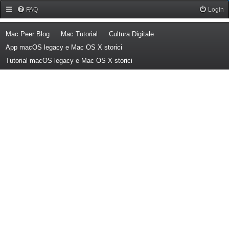
Forum Mac Peer
FAQ
Login
(Opens a new tab)
(Opens a new tab)
(Opens a new tab)
Mac Peer Blog
Mac Tutorial
Cultura Digitale
(Opens a new tab)
App macOS legacy e Mac OS X storici
(Opens a new tab)
Tutorial macOS legacy e Mac OS X storici