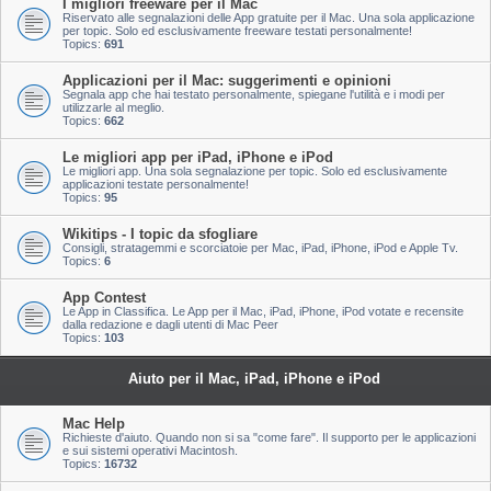
I migliori freeware per il Mac
Riservato alle segnalazioni delle App gratuite per il Mac. Una sola applicazione
per topic. Solo ed esclusivamente freeware testati personalmente!
Topics:
691
Applicazioni per il Mac: suggerimenti e opinioni
Segnala app che hai testato personalmente, spiegane l'utilità e i modi per
utilizzarle al meglio.
Topics:
662
Le migliori app per iPad, iPhone e iPod
Le migliori app. Una sola segnalazione per topic. Solo ed esclusivamente
applicazioni testate personalmente!
Topics:
95
Wikitips - I topic da sfogliare
Consigli, stratagemmi e scorciatoie per Mac, iPad, iPhone, iPod e Apple Tv.
Topics:
6
App Contest
Le App in Classifica. Le App per il Mac, iPad, iPhone, iPod votate e recensite
dalla redazione e dagli utenti di Mac Peer
Topics:
103
Aiuto per il Mac, iPad, iPhone e iPod
Mac Help
Richieste d'aiuto. Quando non si sa "come fare". Il supporto per le applicazioni
e sui sistemi operativi Macintosh.
Topics:
16732