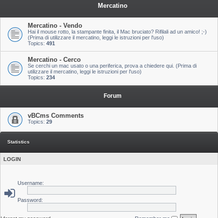
Mercatino
Mercatino - Vendo
Hai il mouse rotto, la stampante finita, il Mac bruciato? Rifilali ad un amico! ;-)
(Prima di utilizzare il mercatino, leggi le istruzioni per l'uso)
Topics:
491
Mercatino - Cerco
Se cerchi un mac usato o una periferica, prova a chiedere qui. (Prima di
utilizzare il mercatino, leggi le istruzioni per l'uso)
Topics:
234
Forum
vBCms Comments
Topics:
29
Statistics
LOGIN
Username:
Password: