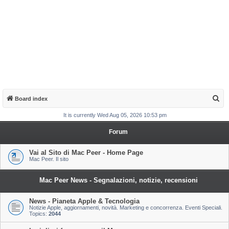
S
Board index
e
It is currently Wed Aug 05, 2026 10:53 pm
a
Forum
r
c
Vai al Sito di Mac Peer - Home Page
Mac Peer. Il sito
h
Mac Peer News - Segnalazioni, notizie, recensioni
News - Pianeta Apple & Tecnologia
Notizie Apple, aggiornamenti, novità. Marketing e concorrenza. Eventi Speciali.
Topics:
2044