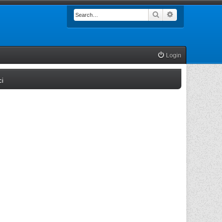
Search
Advanced searc
Login
(Opens a new tab)
ci