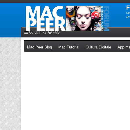
F
Ma
iP
Quick links
FAQ
(Opens a new tab)
(Opens a new tab)
(Opens a n
Mac Peer Blog
Mac Tutorial
Cultura Digitale
App ma