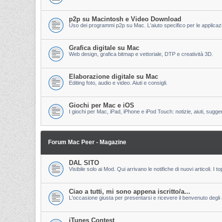
p2p su Macintosh e Video Download
Uso dei programmi p2p su Mac. L'aiuto specifico per le applicazion
Grafica digitale su Mac
Web design, grafica bitmap e vettoriale, DTP e creatività 3D.
Elaborazione digitale su Mac
Editing foto, audio e video. Aiuti e consigli.
Giochi per Mac e iOS
I giochi per Mac, iPad, iPhone e iPod Touch: notizie, aiuti, sugge
Forum Mac Peer - Magazine
DAL SITO
Visibile solo ai Mod. Qui arrivano le notifiche di nuovi articoli. 
Ciao a tutti, mi sono appena iscritto/a...
L'occasione giusta per presentarsi e ricevere il benvenuto degli al
iTunes Contest