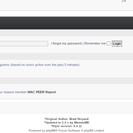
T
29
s
o
p
i
c
s
I forgot my password
|
Remember me
 guests (based on users active over the past 5 minutes)
ur newest member
MAC PEER Report
*
Original Author:
Brad Veryard
*
Updated to 3.3.x by
MannixMD
*
Style version: 3.4.11
Powered by
phpBB
® Forum Software © phpBB Limited