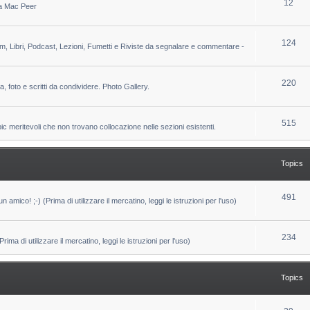
T
12
 da Mac Peer
s
i
o
c
p
T
124
lm, Libri, Podcast, Lezioni, Fumetti e Riviste da segnalare e commentare -
s
i
o
c
p
T
220
ca, foto e scritti da condividere. Photo Gallery.
s
i
o
c
p
T
515
pic meritevoli che non trovano collocazione nelle sezioni esistenti.
s
i
o
c
p
Topics
s
i
c
T
491
un amico! ;-) (Prima di utilizzare il mercatino, leggi le istruzioni per l'uso)
s
o
p
T
234
ma di utilizzare il mercatino, leggi le istruzioni per l'uso)
i
o
c
p
Topics
s
i
c