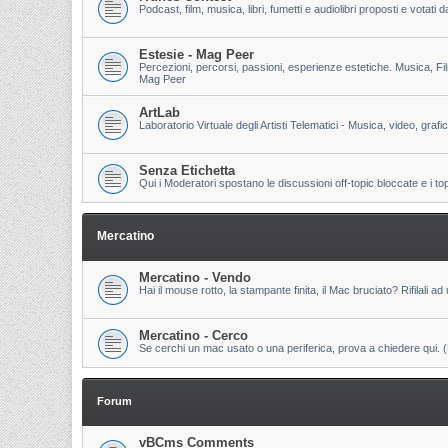
Podcast, film, musica, libri, fumetti e audiolibri proposti e votati
Estesie - Mag Peer
Percezioni, percorsi, passioni, esperienze estetiche. Musica, Fi
Mag Peer
ArtLab
Laboratorio Virtuale degli Artisti Telematici - Musica, video, grafi
Senza Etichetta
Qui i Moderatori spostano le discussioni off-topic bloccate e i to
Mercatino
Mercatino - Vendo
Hai il mouse rotto, la stampante finita, il Mac bruciato? Rifilali ad 
Mercatino - Cerco
Se cerchi un mac usato o una periferica, prova a chiedere qui. (Pri
Forum
vBCms Comments