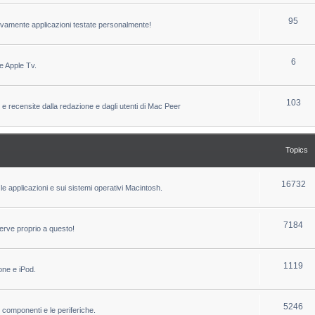
c
p
T
95
sivamente applicazioni testate personalmente!
s
i
o
c
p
T
6
e Apple Tv.
s
i
o
c
p
T
103
 e recensite dalla redazione e dagli utenti di Mac Peer
s
i
o
c
p
Topics
s
i
c
T
16732
le applicazioni e sui sistemi operativi Macintosh.
s
o
p
T
7184
erve proprio a questo!
i
o
c
p
T
1119
one e iPod.
s
i
o
c
p
T
5246
i componenti e le periferiche.