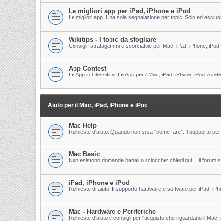
Le migliori app per iPad, iPhone e iPod
Le migliori app. Una sola segnalazione per topic. Solo ed esclu
Wikitips - I topic da sfogliare
Consigli, stratagemmi e scorciatoie per Mac, iPad, iPhone, iPod 
App Contest
Le App in Classifica. Le App per il Mac, iPad, iPhone, iPod votate
Aiuto per il Mac, iPad, iPhone e iPod
Mac Help
Richieste d'aiuto. Quando non si sa "come fare". Il supporto per 
Mac Basic
Non esistono domande banali o sciocche: chiedi qui… il forum s
iPad, iPhone e iPod
Richieste di aiuto. Il supporto hardware e software per iPad, iPh
Mac - Hardware e Periferiche
Richieste d'aiuto e consigli per l'acquisto che riguardano il Mac, 