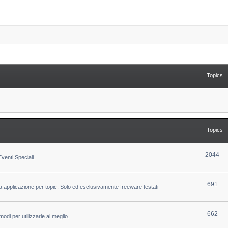
Topics
Topics
T
2044
venti Speciali.
o
p
T
691
la applicazione per topic. Solo ed esclusivamente freeware testati
i
o
c
p
T
662
odi per utilizzarle al meglio.
s
i
o