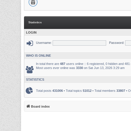
Statistics
LOGIN
Username:
Password:
WHO IS ONLINE
In total there are
487
users online :: 6 registered, 0 hidden and 481
Most users ever online was
3330
on Sat Jun 13, 2026 3:29 am
STATISTICS
Total posts
431006
• Total topics
51012
• Total members
33807
• O
Board index