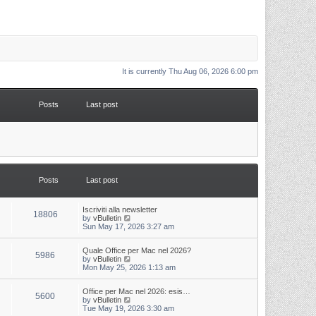
It is currently Thu Aug 06, 2026 6:00 pm
Posts
Last post
Posts
Last post
L
Iscriviti alla newsletter
P
18806
a
V
by
vBulletin
s
i
Sun May 17, 2026 3:27 am
o
t
e
p
w
s
L
Quale Office per Mac nel 2026?
o
t
P
5986
a
V
by
vBulletin
s
h
s
i
Mon May 25, 2026 1:13 am
t
t
e
o
t
e
l
p
w
a
s
s
L
Office per Mac nel 2026: esis…
o
t
t
P
5600
a
V
by
vBulletin
s
h
e
s
i
Tue May 19, 2026 3:30 am
t
t
e
s
o
t
e