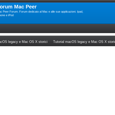
orum Mac Peer
c Peer Forum. Forum dedicato al Mac e alle sue applicazioni. Ipad,
hone e iPod
ew tab)
(Opens a new tab)
cOS legacy e Mac OS X storici
Tutorial macOS legacy e Mac OS X stori