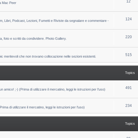
T
12
 da Mac Peer
s
i
o
c
p
T
124
lm, Libri, Podcast, Lezioni, Fumetti e Riviste da segnalare e commentare -
s
i
o
c
p
T
220
ca, foto e scritti da condividere. Photo Gallery.
s
i
o
c
p
T
515
pic meritevoli che non trovano collocazione nelle sezioni esistenti.
s
i
o
c
p
Topics
s
i
c
T
491
un amico! ;-) (Prima di utilizzare il mercatino, leggi le istruzioni per l'uso)
s
o
p
T
234
ma di utilizzare il mercatino, leggi le istruzioni per l'uso)
i
o
c
p
Topics
s
i
c