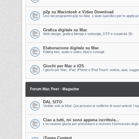
p2p su Macintosh e Video Download
Uso dei programmi p2p su Mac. L'aiuto specifico per le applicazion
Grafica digitale su Mac
Web design, grafica bitmap e vettoriale, DTP e creatività 3D.
Elaborazione digitale su Mac
Editing foto, audio e video. Aiuti e consigli.
Giochi per Mac e iOS
I giochi per Mac, iPad, iPhone e iPod Touch: notizie, aiuti, sugge
Forum Mac Peer - Magazine
DAL SITO
Visibile solo ai Mod. Qui arrivano le notifiche di nuovi articoli. 
Ciao a tutti, mi sono appena iscritto/a...
L'occasione giusta per presentarsi e ricevere il benvenuto degli al
iTunes Contest