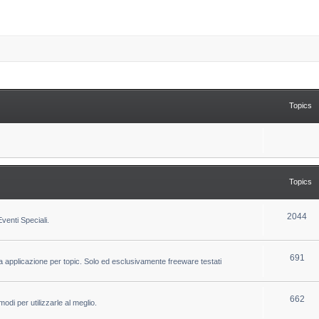
Topics
Topics
T
2044
venti Speciali.
o
p
T
691
la applicazione per topic. Solo ed esclusivamente freeware testati
i
o
c
p
T
662
odi per utilizzarle al meglio.
s
i
o