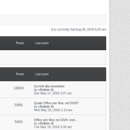
It is currently Sat Aug 08, 2026 6:20 am
Posts
Last post
Posts
Last post
L
Iscriviti alla newsletter
P
18806
a
V
by
vBulletin
s
i
Sun May 17, 2026 3:27 am
o
t
e
p
w
s
L
Quale Office per Mac nel 2026?
o
t
P
5986
a
V
by
vBulletin
s
h
s
i
Mon May 25, 2026 1:13 am
t
t
e
o
t
e
l
p
w
a
s
s
L
Office per Mac nel 2026: esis…
o
t
t
P
5600
a
V
by
vBulletin
s
h
e
s
i
Tue May 19, 2026 3:30 am
t
t
e
s
o
t
e