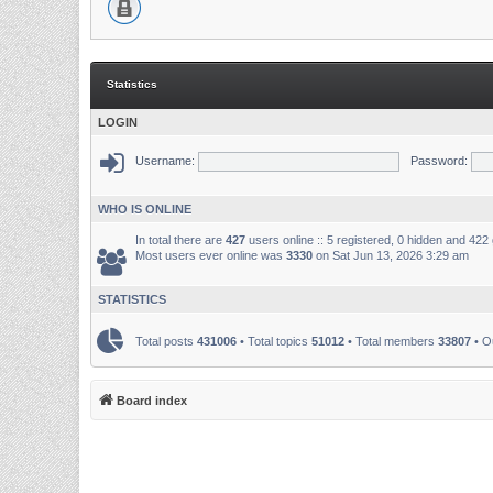
Statistics
LOGIN
Username:
Password:
WHO IS ONLINE
In total there are
427
users online :: 5 registered, 0 hidden and 422
Most users ever online was
3330
on Sat Jun 13, 2026 3:29 am
STATISTICS
Total posts
431006
• Total topics
51012
• Total members
33807
• O
Board index