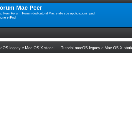
orum Mac Peer
c Peer Forum. Forum dedicato al Mac e alle sue applicazioni. Ipad,
hone e iPod
ew tab)
(Opens a new tab)
cOS legacy e Mac OS X storici
Tutorial macOS legacy e Mac OS X stori