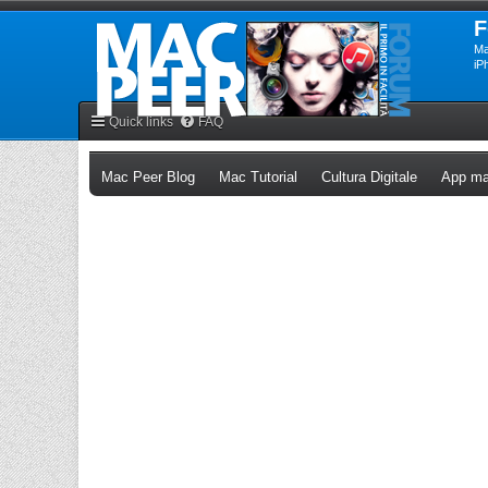
F
Ma
iP
Quick links
FAQ
(Opens a new tab)
(Opens a new tab)
(Opens a n
Mac Peer Blog
Mac Tutorial
Cultura Digitale
App ma