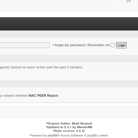
T
29
s
o
p
i
c
s
I forgot my password
|
Remember me
 guests (based on users active over the past 5 minutes)
ur newest member
MAC PEER Report
*
Original Author:
Brad Veryard
*
Updated to 3.3.x by
MannixMD
*
Style version: 3.4.11
Powered by
phpBB
® Forum Software © phpBB Limited