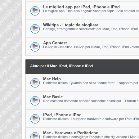
Le migliori app per iPad, iPhone e iPod
Le migliori app. Una sola segnalazione per topic. Solo ed esclu
Wikitips - I topic da sfogliare
Consigli, stratagemmi e scorciatoie per Mac, iPad, iPhone, iPod 
App Contest
Le App in Classifica. Le App per il Mac, iPad, iPhone, iPod votate
Aiuto per il Mac, iPad, iPhone e iPod
Mac Help
Richieste d'aiuto. Quando non si sa "come fare". Il supporto per 
Mac Basic
Non esistono domande banali o sciocche: chiedi qui… il forum s
iPad, iPhone e iPod
Richieste di aiuto. Il supporto hardware e software per iPad, iPh
Mac - Hardware e Periferiche
Richieste d'aiuto e consigli per l'acquisto che riguardano il Mac, 