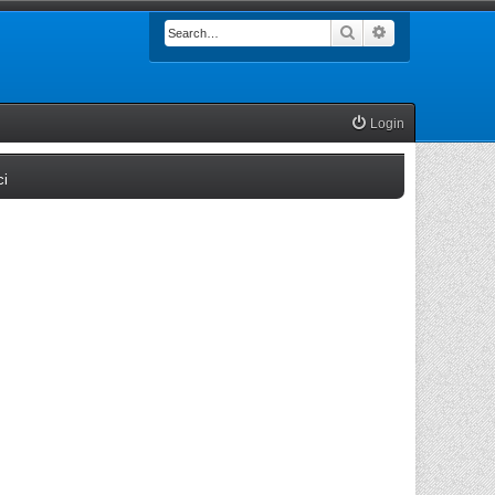
Search
Advanced searc
Login
(Opens a new tab)
ci