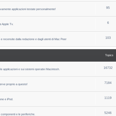
c
p
T
95
sivamente applicazioni testate personalmente!
s
i
o
c
p
T
6
e Apple Tv.
s
i
o
c
p
T
103
 e recensite dalla redazione e dagli utenti di Mac Peer
s
i
o
c
p
Topics
s
i
c
T
16732
le applicazioni e sui sistemi operativi Macintosh.
s
o
p
T
7184
erve proprio a questo!
i
o
c
p
T
1119
one e iPod.
s
i
o
c
p
T
5246
i componenti e le periferiche.