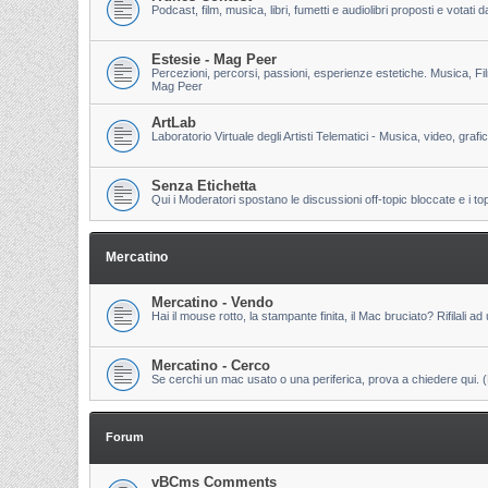
Podcast, film, musica, libri, fumetti e audiolibri proposti e votati
Estesie - Mag Peer
Percezioni, percorsi, passioni, esperienze estetiche. Musica, Fi
Mag Peer
ArtLab
Laboratorio Virtuale degli Artisti Telematici - Musica, video, grafi
Senza Etichetta
Qui i Moderatori spostano le discussioni off-topic bloccate e i to
Mercatino
Mercatino - Vendo
Hai il mouse rotto, la stampante finita, il Mac bruciato? Rifilali ad 
Mercatino - Cerco
Se cerchi un mac usato o una periferica, prova a chiedere qui. (Pri
Forum
vBCms Comments