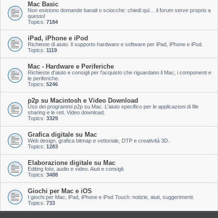
Mac Basic
Non esistono domande banali o sciocche: chiedi qui… il forum serve proprio a
questo!
Topics:
7184
iPad, iPhone e iPod
Richieste di aiuto. Il supporto hardware e software per iPad, iPhone e iPod.
Topics:
1119
Mac - Hardware e Periferiche
Richieste d'aiuto e consigli per l'acquisto che riguardano il Mac, i componenti e
le periferiche.
Topics:
5246
p2p su Macintosh e Video Download
Uso dei programmi p2p su Mac. L'aiuto specifico per le applicazioni di file
sharing e le reti. Video download.
Topics:
3329
Grafica digitale su Mac
Web design, grafica bitmap e vettoriale, DTP e creatività 3D.
Topics:
1283
Elaborazione digitale su Mac
Editing foto, audio e video. Aiuti e consigli.
Topics:
3488
Giochi per Mac e iOS
I giochi per Mac, iPad, iPhone e iPod Touch: notizie, aiuti, suggerimenti.
Topics:
733