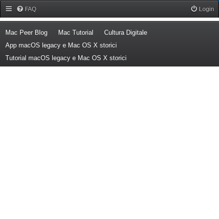
Forum Mac Peer
FAQ
Login
(Opens a new tab)
(Opens a new tab)
(Opens a new tab)
Mac Peer Blog
Mac Tutorial
Cultura Digitale
(Opens a new tab)
App macOS legacy e Mac OS X storici
(Opens a new tab)
Tutorial macOS legacy e Mac OS X storici