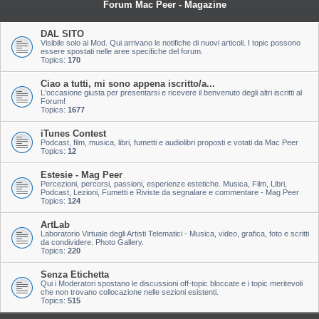
Forum Mac Peer - Magazine
DAL SITO
Visibile solo ai Mod. Qui arrivano le notifiche di nuovi articoli. I topic possono
essere spostati nelle aree specifiche del forum.
Topics:
170
Ciao a tutti, mi sono appena iscritto/a...
L'occasione giusta per presentarsi e ricevere il benvenuto degli altri iscritti al
Forum!
Topics:
1677
iTunes Contest
Podcast, film, musica, libri, fumetti e audiolibri proposti e votati da Mac Peer
Topics:
12
Estesie - Mag Peer
Percezioni, percorsi, passioni, esperienze estetiche. Musica, Film, Libri,
Podcast, Lezioni, Fumetti e Riviste da segnalare e commentare - Mag Peer
Topics:
124
ArtLab
Laboratorio Virtuale degli Artisti Telematici - Musica, video, grafica, foto e scritti
da condividere. Photo Gallery.
Topics:
220
Senza Etichetta
Qui i Moderatori spostano le discussioni off-topic bloccate e i topic meritevoli
che non trovano collocazione nelle sezioni esistenti.
Topics:
515