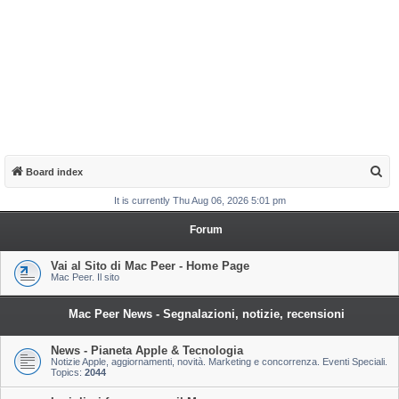
S
Board index
e
It is currently Thu Aug 06, 2026 5:01 pm
a
Forum
r
c
Vai al Sito di Mac Peer - Home Page
Mac Peer. Il sito
h
Mac Peer News - Segnalazioni, notizie, recensioni
News - Pianeta Apple & Tecnologia
Notizie Apple, aggiornamenti, novità. Marketing e concorrenza. Eventi Speciali.
Topics:
2044