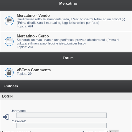
Mercatino
Mercatino - Vendo
Hai il mouse rotto, la stampante finita, il Mac bruciato? Rifilali ad un amico! ;-)
(Prima di utilizzare il mercatino, leggi le istruzioni per l'uso)
Topics:
491
Mercatino - Cerco
Se cerchi un mac usato o una periferica, prova a chiedere qui. (Prima di
utilizzare il mercatino, leggi le istruzioni per l'uso)
Topics:
234
Forum
vBCms Comments
Topics:
29
Statistics
LOGIN
Username:
Password: