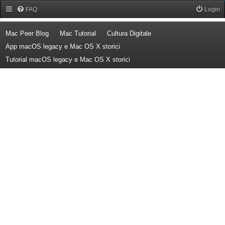
Forum Mac Peer
FAQ
Login
(Opens a new tab)
(Opens a new tab)
(Opens a new tab)
Mac Peer Blog
Mac Tutorial
Cultura Digitale
(Opens a new tab)
App macOS legacy e Mac OS X storici
(Opens a new tab)
Tutorial macOS legacy e Mac OS X storici