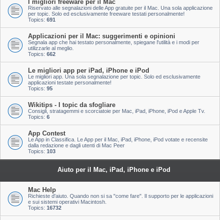
I migliori freeware per il Mac
Riservato alle segnalazioni delle App gratuite per il Mac. Una sola applicazione
per topic. Solo ed esclusivamente freeware testati personalmente!
Topics:
691
Applicazioni per il Mac: suggerimenti e opinioni
Segnala app che hai testato personalmente, spiegane l'utilità e i modi per
utilizzarle al meglio.
Topics:
662
Le migliori app per iPad, iPhone e iPod
Le migliori app. Una sola segnalazione per topic. Solo ed esclusivamente
applicazioni testate personalmente!
Topics:
95
Wikitips - I topic da sfogliare
Consigli, stratagemmi e scorciatoie per Mac, iPad, iPhone, iPod e Apple Tv.
Topics:
6
App Contest
Le App in Classifica. Le App per il Mac, iPad, iPhone, iPod votate e recensite
dalla redazione e dagli utenti di Mac Peer
Topics:
103
Aiuto per il Mac, iPad, iPhone e iPod
Mac Help
Richieste d'aiuto. Quando non si sa "come fare". Il supporto per le applicazioni
e sui sistemi operativi Macintosh.
Topics:
16732