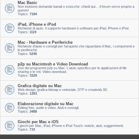
Mac Basic
Non esistono domande banali o sciocche: chiedi qui… il forum serve proprio a
questo!
Topics:
7184
iPad, iPhone e iPod
Richieste di aiuto. Il supporto hardware e software per iPad, iPhone e iPod.
Topics:
1119
Mac - Hardware e Periferiche
Richieste d'aiuto e consigli per l'acquisto che riguardano il Mac, i componenti e
le periferiche.
Topics:
5246
p2p su Macintosh e Video Download
Uso dei programmi p2p su Mac. L'aiuto specifico per le applicazioni di file
sharing e le reti. Video download.
Topics:
3329
Grafica digitale su Mac
Web design, grafica bitmap e vettoriale, DTP e creatività 3D.
Topics:
1283
Elaborazione digitale su Mac
Editing foto, audio e video. Aiuti e consigli.
Topics:
3488
Giochi per Mac e iOS
I giochi per Mac, iPad, iPhone e iPod Touch: notizie, aiuti, suggerimenti.
Topics:
733