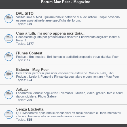
Forum Mac Peer - Magazine
DAL SITO
Visibile solo ai Mod. Qui arrivano le notifiche di nuovi articoli. I topic possono
essere spostati nelle aree specifiche del forum.
Topics:
170
Ciao a tutti, mi sono appena iscritto/a...
L'occasione giusta per presentarsi e ricevere il benvenuto degli altri iscritti al
Forum!
Topics:
1677
iTunes Contest
Podcast, film, musica, libri, fumetti e audiolibri proposti e votati da Mac Peer
Topics:
12
Estesie - Mag Peer
Percezioni, percorsi, passioni, esperienze estetiche. Musica, Film, Libri,
Podcast, Lezioni, Fumetti e Riviste da segnalare e commentare - Mag Peer
Topics:
124
ArtLab
Laboratorio Virtuale degli Artisti Telematici - Musica, video, grafica, foto e scritti
da condividere. Photo Gallery.
Topics:
220
Senza Etichetta
Qui i Moderatori spostano le discussioni off-topic bloccate e i topic meritevoli
che non trovano collocazione nelle sezioni esistenti.
Topics:
515