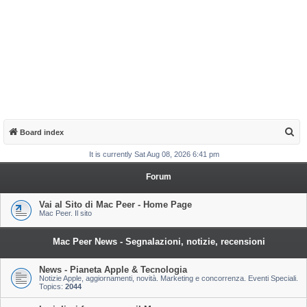
S
Board index
e
It is currently Sat Aug 08, 2026 6:41 pm
a
Forum
r
c
Vai al Sito di Mac Peer - Home Page
Mac Peer. Il sito
h
Mac Peer News - Segnalazioni, notizie, recensioni
News - Pianeta Apple & Tecnologia
Notizie Apple, aggiornamenti, novità. Marketing e concorrenza. Eventi Speciali.
Topics:
2044