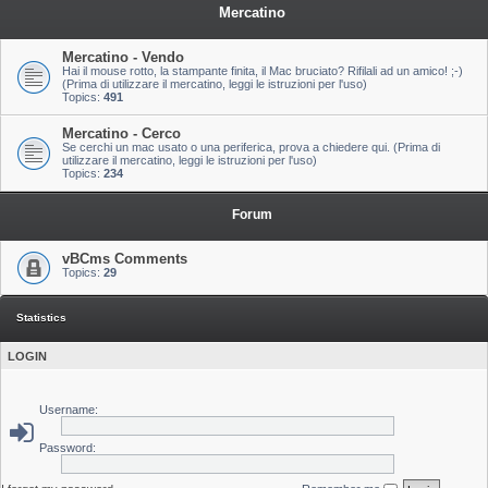
Mercatino
Mercatino - Vendo
Hai il mouse rotto, la stampante finita, il Mac bruciato? Rifilali ad un amico! ;-)
(Prima di utilizzare il mercatino, leggi le istruzioni per l'uso)
Topics:
491
Mercatino - Cerco
Se cerchi un mac usato o una periferica, prova a chiedere qui. (Prima di
utilizzare il mercatino, leggi le istruzioni per l'uso)
Topics:
234
Forum
vBCms Comments
Topics:
29
Statistics
LOGIN
Username:
Password: