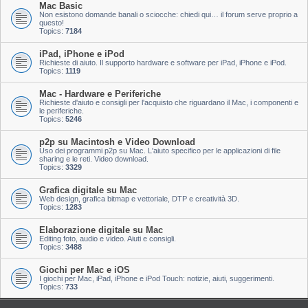
Mac Basic
Non esistono domande banali o sciocche: chiedi qui… il forum serve proprio a
questo!
Topics:
7184
iPad, iPhone e iPod
Richieste di aiuto. Il supporto hardware e software per iPad, iPhone e iPod.
Topics:
1119
Mac - Hardware e Periferiche
Richieste d'aiuto e consigli per l'acquisto che riguardano il Mac, i componenti e
le periferiche.
Topics:
5246
p2p su Macintosh e Video Download
Uso dei programmi p2p su Mac. L'aiuto specifico per le applicazioni di file
sharing e le reti. Video download.
Topics:
3329
Grafica digitale su Mac
Web design, grafica bitmap e vettoriale, DTP e creatività 3D.
Topics:
1283
Elaborazione digitale su Mac
Editing foto, audio e video. Aiuti e consigli.
Topics:
3488
Giochi per Mac e iOS
I giochi per Mac, iPad, iPhone e iPod Touch: notizie, aiuti, suggerimenti.
Topics:
733