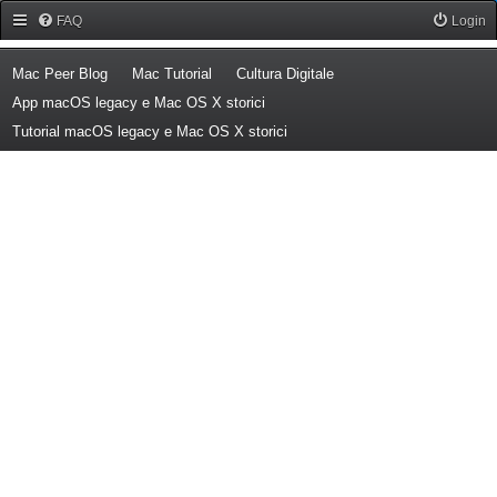
Forum Mac Peer
FAQ
Login
(Opens a new tab)
(Opens a new tab)
(Opens a new tab)
Mac Peer Blog
Mac Tutorial
Cultura Digitale
(Opens a new tab)
App macOS legacy e Mac OS X storici
(Opens a new tab)
Tutorial macOS legacy e Mac OS X storici