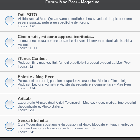
Forum Mac Peer - Magazine
DAL SITO
Visibile solo ai Mod. Qui arrivano le notifiche di nuovi articoli. I topic possono
essere spostati nelle aree specifiche del forum.
Topics:
170
Ciao a tutti, mi sono appena iscritto/a...
L'occasione giusta per presentarsi e ricevere il benvenuto degli altri iscritti al
Forum!
Topics:
1677
iTunes Contest
Podcast, film, musica, libri, fumetti e audiolibri proposti e votati da Mac Peer
Topics:
12
Estesie - Mag Peer
Percezioni, percorsi, passioni, esperienze estetiche. Musica, Film, Libri,
Podcast, Lezioni, Fumetti e Riviste da segnalare e commentare - Mag Peer
Topics:
124
ArtLab
Laboratorio Virtuale degli Artisti Telematici - Musica, video, grafica, foto e scritti
da condividere. Photo Gallery.
Topics:
220
Senza Etichetta
Qui i Moderatori spostano le discussioni off-topic bloccate e i topic meritevoli
che non trovano collocazione nelle sezioni esistenti.
Topics:
515