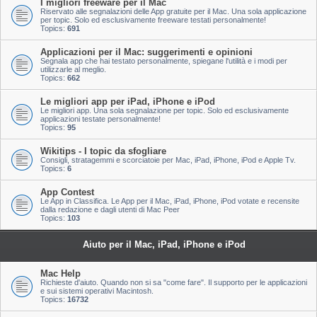
I migliori freeware per il Mac
Riservato alle segnalazioni delle App gratuite per il Mac. Una sola applicazione
per topic. Solo ed esclusivamente freeware testati personalmente!
Topics:
691
Applicazioni per il Mac: suggerimenti e opinioni
Segnala app che hai testato personalmente, spiegane l'utilità e i modi per
utilizzarle al meglio.
Topics:
662
Le migliori app per iPad, iPhone e iPod
Le migliori app. Una sola segnalazione per topic. Solo ed esclusivamente
applicazioni testate personalmente!
Topics:
95
Wikitips - I topic da sfogliare
Consigli, stratagemmi e scorciatoie per Mac, iPad, iPhone, iPod e Apple Tv.
Topics:
6
App Contest
Le App in Classifica. Le App per il Mac, iPad, iPhone, iPod votate e recensite
dalla redazione e dagli utenti di Mac Peer
Topics:
103
Aiuto per il Mac, iPad, iPhone e iPod
Mac Help
Richieste d'aiuto. Quando non si sa "come fare". Il supporto per le applicazioni
e sui sistemi operativi Macintosh.
Topics:
16732