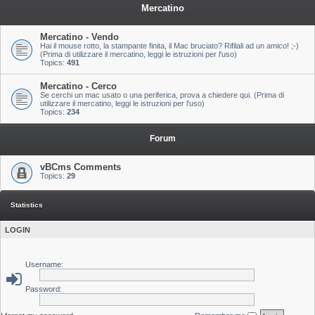
Mercatino
Mercatino - Vendo
Hai il mouse rotto, la stampante finita, il Mac bruciato? Rifilali ad un amico! ;-)
(Prima di utilizzare il mercatino, leggi le istruzioni per l'uso)
Topics:
491
Mercatino - Cerco
Se cerchi un mac usato o una periferica, prova a chiedere qui. (Prima di
utilizzare il mercatino, leggi le istruzioni per l'uso)
Topics:
234
Forum
vBCms Comments
Topics:
29
Statistics
LOGIN
Username:
Password: