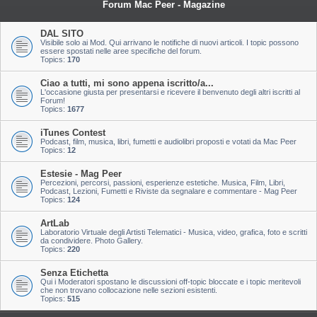
Forum Mac Peer - Magazine
DAL SITO
Visibile solo ai Mod. Qui arrivano le notifiche di nuovi articoli. I topic possono
essere spostati nelle aree specifiche del forum.
Topics:
170
Ciao a tutti, mi sono appena iscritto/a...
L'occasione giusta per presentarsi e ricevere il benvenuto degli altri iscritti al
Forum!
Topics:
1677
iTunes Contest
Podcast, film, musica, libri, fumetti e audiolibri proposti e votati da Mac Peer
Topics:
12
Estesie - Mag Peer
Percezioni, percorsi, passioni, esperienze estetiche. Musica, Film, Libri,
Podcast, Lezioni, Fumetti e Riviste da segnalare e commentare - Mag Peer
Topics:
124
ArtLab
Laboratorio Virtuale degli Artisti Telematici - Musica, video, grafica, foto e scritti
da condividere. Photo Gallery.
Topics:
220
Senza Etichetta
Qui i Moderatori spostano le discussioni off-topic bloccate e i topic meritevoli
che non trovano collocazione nelle sezioni esistenti.
Topics:
515