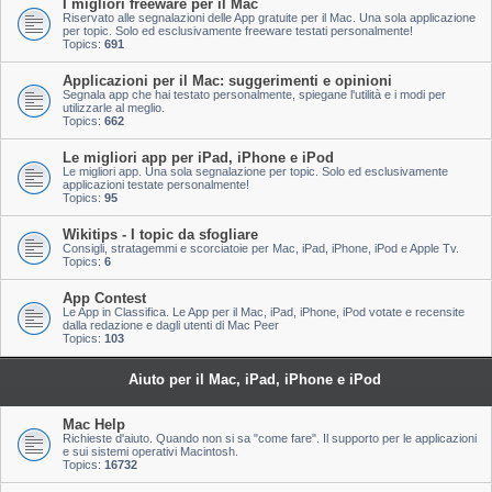
I migliori freeware per il Mac
Riservato alle segnalazioni delle App gratuite per il Mac. Una sola applicazione
per topic. Solo ed esclusivamente freeware testati personalmente!
Topics:
691
Applicazioni per il Mac: suggerimenti e opinioni
Segnala app che hai testato personalmente, spiegane l'utilità e i modi per
utilizzarle al meglio.
Topics:
662
Le migliori app per iPad, iPhone e iPod
Le migliori app. Una sola segnalazione per topic. Solo ed esclusivamente
applicazioni testate personalmente!
Topics:
95
Wikitips - I topic da sfogliare
Consigli, stratagemmi e scorciatoie per Mac, iPad, iPhone, iPod e Apple Tv.
Topics:
6
App Contest
Le App in Classifica. Le App per il Mac, iPad, iPhone, iPod votate e recensite
dalla redazione e dagli utenti di Mac Peer
Topics:
103
Aiuto per il Mac, iPad, iPhone e iPod
Mac Help
Richieste d'aiuto. Quando non si sa "come fare". Il supporto per le applicazioni
e sui sistemi operativi Macintosh.
Topics:
16732