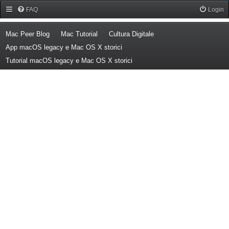
Forum Mac Peer
FAQ
Login
(Opens a new tab)
(Opens a new tab)
(Opens a new tab)
Mac Peer Blog
Mac Tutorial
Cultura Digitale
(Opens a new tab)
App macOS legacy e Mac OS X storici
(Opens a new tab)
Tutorial macOS legacy e Mac OS X storici