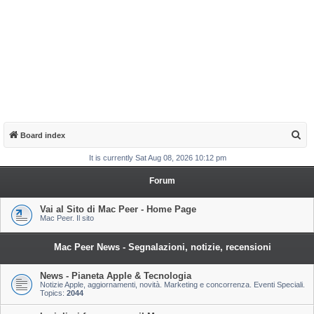
S
Board index
e
It is currently Sat Aug 08, 2026 10:12 pm
a
Forum
r
c
Vai al Sito di Mac Peer - Home Page
Mac Peer. Il sito
h
Mac Peer News - Segnalazioni, notizie, recensioni
News - Pianeta Apple & Tecnologia
Notizie Apple, aggiornamenti, novità. Marketing e concorrenza. Eventi Speciali.
Topics:
2044