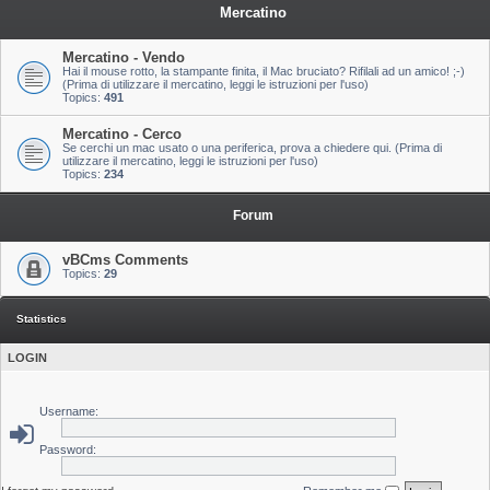
Mercatino
Mercatino - Vendo
Hai il mouse rotto, la stampante finita, il Mac bruciato? Rifilali ad un amico! ;-)
(Prima di utilizzare il mercatino, leggi le istruzioni per l'uso)
Topics:
491
Mercatino - Cerco
Se cerchi un mac usato o una periferica, prova a chiedere qui. (Prima di
utilizzare il mercatino, leggi le istruzioni per l'uso)
Topics:
234
Forum
vBCms Comments
Topics:
29
Statistics
LOGIN
Username:
Password: