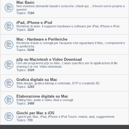
Mac Basic
Non esistono domande banali o sciocche: chiedi qui… il forum serve proprio a
questo!
Topics:
7184
iPad, iPhone e iPod
Richieste di aiuto. Il supporto hardware e software per iPad, iPhone e iPod.
Topics:
1119
Mac - Hardware e Periferiche
Richieste d'aiuto e consigli per l'acquisto che riguardano il Mac, i componenti e
le periferiche.
Topics:
5246
p2p su Macintosh e Video Download
Uso dei programmi p2p su Mac. L'aiuto specifico per le applicazioni di file
sharing e le reti. Video download.
Topics:
3329
Grafica digitale su Mac
Web design, grafica bitmap e vettoriale, DTP e creatività 3D.
Topics:
1283
Elaborazione digitale su Mac
Editing foto, audio e video. Aiuti e consigli.
Topics:
3488
Giochi per Mac e iOS
I giochi per Mac, iPad, iPhone e iPod Touch: notizie, aiuti, suggerimenti.
Topics:
733