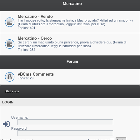
Mercatino
Mercatino - Vendo
Hai il mouse rotto, la stampante finita, il Mac bruciato? Rifilali ad un amico! ;-)
(Prima di utilizzare il mercatino, leggi le istruzioni per l'uso)
Topics:
491
Mercatino - Cerco
Se cerchi un mac usato o una periferica, prova a chiedere qui. (Prima di
utilizzare il mercatino, leggi le istruzioni per l'uso)
Topics:
234
Forum
vBCms Comments
Topics:
29
Statistics
LOGIN
Username:
Password: