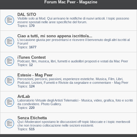
Forum Mac Peer - Magazine
DAL SITO
Visibile solo ai Mod. Qui arrivano le notifiche di nuovi articoli. I topic possono
essere spostati nelle aree specifiche del forum.
Topics:
170
Ciao a tutti, mi sono appena iscritto/a...
L'occasione giusta per presentarsi e ricevere il benvenuto degli altri iscritti al
Forum!
Topics:
1677
iTunes Contest
Podcast, film, musica, libri, fumetti e audiolibri proposti e votati da Mac Peer
Topics:
12
Estesie - Mag Peer
Percezioni, percorsi, passioni, esperienze estetiche. Musica, Film, Libri,
Podcast, Lezioni, Fumetti e Riviste da segnalare e commentare - Mag Peer
Topics:
124
ArtLab
Laboratorio Virtuale degli Artisti Telematici - Musica, video, grafica, foto e scritti
da condividere. Photo Gallery.
Topics:
220
Senza Etichetta
Qui i Moderatori spostano le discussioni off-topic bloccate e i topic meritevoli
che non trovano collocazione nelle sezioni esistenti.
Topics:
515