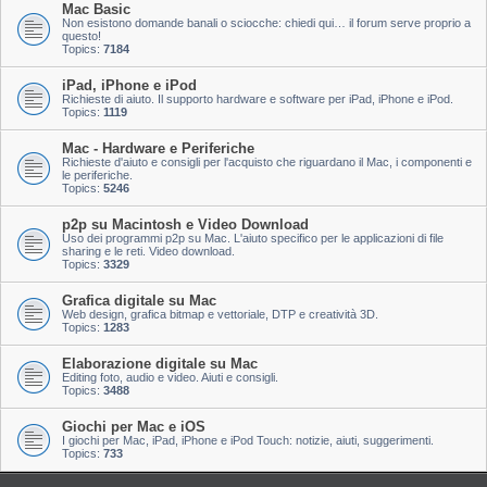
Mac Basic
Non esistono domande banali o sciocche: chiedi qui… il forum serve proprio a
questo!
Topics:
7184
iPad, iPhone e iPod
Richieste di aiuto. Il supporto hardware e software per iPad, iPhone e iPod.
Topics:
1119
Mac - Hardware e Periferiche
Richieste d'aiuto e consigli per l'acquisto che riguardano il Mac, i componenti e
le periferiche.
Topics:
5246
p2p su Macintosh e Video Download
Uso dei programmi p2p su Mac. L'aiuto specifico per le applicazioni di file
sharing e le reti. Video download.
Topics:
3329
Grafica digitale su Mac
Web design, grafica bitmap e vettoriale, DTP e creatività 3D.
Topics:
1283
Elaborazione digitale su Mac
Editing foto, audio e video. Aiuti e consigli.
Topics:
3488
Giochi per Mac e iOS
I giochi per Mac, iPad, iPhone e iPod Touch: notizie, aiuti, suggerimenti.
Topics:
733