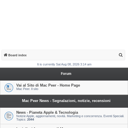
S
Board index
e
It is currently Sat Aug 08, 2026 3:14 am
a
Forum
r
c
Vai al Sito di Mac Peer - Home Page
Mac Peer. Il sito
h
Mac Peer News - Segnalazioni, notizie, recensioni
News - Pianeta Apple & Tecnologia
Notizie Apple, aggiornamenti, novità. Marketing e concorrenza. Eventi Speciali.
Topics:
2044