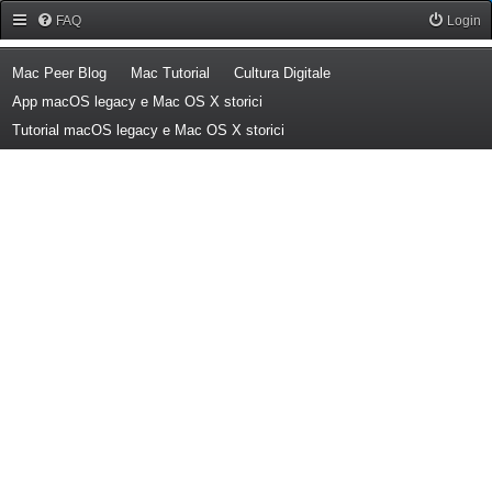
Forum Mac Peer
FAQ
Login
(Opens a new tab)
(Opens a new tab)
(Opens a new tab)
Mac Peer Blog
Mac Tutorial
Cultura Digitale
(Opens a new tab)
App macOS legacy e Mac OS X storici
(Opens a new tab)
Tutorial macOS legacy e Mac OS X storici