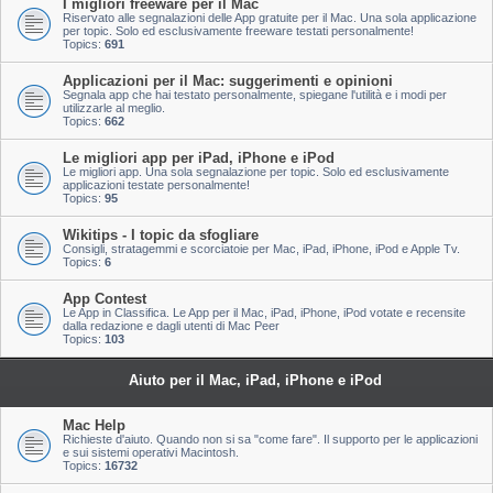
I migliori freeware per il Mac
Riservato alle segnalazioni delle App gratuite per il Mac. Una sola applicazione
per topic. Solo ed esclusivamente freeware testati personalmente!
Topics:
691
Applicazioni per il Mac: suggerimenti e opinioni
Segnala app che hai testato personalmente, spiegane l'utilità e i modi per
utilizzarle al meglio.
Topics:
662
Le migliori app per iPad, iPhone e iPod
Le migliori app. Una sola segnalazione per topic. Solo ed esclusivamente
applicazioni testate personalmente!
Topics:
95
Wikitips - I topic da sfogliare
Consigli, stratagemmi e scorciatoie per Mac, iPad, iPhone, iPod e Apple Tv.
Topics:
6
App Contest
Le App in Classifica. Le App per il Mac, iPad, iPhone, iPod votate e recensite
dalla redazione e dagli utenti di Mac Peer
Topics:
103
Aiuto per il Mac, iPad, iPhone e iPod
Mac Help
Richieste d'aiuto. Quando non si sa "come fare". Il supporto per le applicazioni
e sui sistemi operativi Macintosh.
Topics:
16732