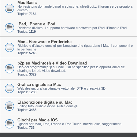
Mac Basic
Non esistono domande banali o sciocche: chiedi qui… il forum serve proprio a
questo!
Topics:
7184
iPad, iPhone e iPod
Richieste di aiuto. Il supporto hardware e software per iPad, iPhone e iPod.
Topics:
1119
Mac - Hardware e Periferiche
Richieste d'aiuto e consigli per l'acquisto che riguardano il Mac, i componenti e
le periferiche.
Topics:
5246
p2p su Macintosh e Video Download
Uso dei programmi p2p su Mac. L'aiuto specifico per le applicazioni di file
sharing e le reti. Video download.
Topics:
3329
Grafica digitale su Mac
Web design, grafica bitmap e vettoriale, DTP e creatività 3D.
Topics:
1283
Elaborazione digitale su Mac
Editing foto, audio e video. Aiuti e consigli.
Topics:
3488
Giochi per Mac e iOS
I giochi per Mac, iPad, iPhone e iPod Touch: notizie, aiuti, suggerimenti.
Topics:
733