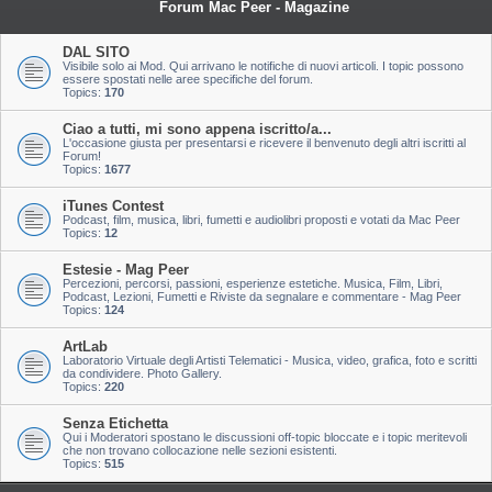
Forum Mac Peer - Magazine
DAL SITO
Visibile solo ai Mod. Qui arrivano le notifiche di nuovi articoli. I topic possono
essere spostati nelle aree specifiche del forum.
Topics:
170
Ciao a tutti, mi sono appena iscritto/a...
L'occasione giusta per presentarsi e ricevere il benvenuto degli altri iscritti al
Forum!
Topics:
1677
iTunes Contest
Podcast, film, musica, libri, fumetti e audiolibri proposti e votati da Mac Peer
Topics:
12
Estesie - Mag Peer
Percezioni, percorsi, passioni, esperienze estetiche. Musica, Film, Libri,
Podcast, Lezioni, Fumetti e Riviste da segnalare e commentare - Mag Peer
Topics:
124
ArtLab
Laboratorio Virtuale degli Artisti Telematici - Musica, video, grafica, foto e scritti
da condividere. Photo Gallery.
Topics:
220
Senza Etichetta
Qui i Moderatori spostano le discussioni off-topic bloccate e i topic meritevoli
che non trovano collocazione nelle sezioni esistenti.
Topics:
515