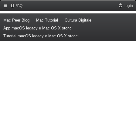
Forum Mac Peer
FAQ
Login
(Opens a new tab)
(Opens a new tab)
(Opens a new tab)
Mac Peer Blog
Mac Tutorial
Cultura Digitale
(Opens a new tab)
App macOS legacy e Mac OS X storici
(Opens a new tab)
Tutorial macOS legacy e Mac OS X storici