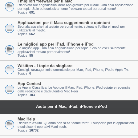
I migliori freeware per il Mac
Riservato alle segnalazioni delle App gratuite per il Mac. Una sola applicazione
per topic. Solo ed esclusivamente freeware testati personalmente!
Topics:
691
Applicazioni per il Mac: suggerimenti e opinioni
Segnala app che hai testato personalmente, spiegane l'utilità e i modi per
utilizzarle al meglio.
Topics:
662
Le migliori app per iPad, iPhone e iPod
Le migliori app. Una sola segnalazione per topic. Solo ed esclusivamente
applicazioni testate personalmente!
Topics:
95
Wikitips - I topic da sfogliare
Consigli, stratagemmi e scorciatoie per Mac, iPad, iPhone, iPod e Apple Tv.
Topics:
6
App Contest
Le App in Classifica. Le App per il Mac, iPad, iPhone, iPod votate e recensite
dalla redazione e dagli utenti di Mac Peer
Topics:
103
Aiuto per il Mac, iPad, iPhone e iPod
Mac Help
Richieste d'aiuto. Quando non si sa "come fare". Il supporto per le applicazioni
e sui sistemi operativi Macintosh.
Topics:
16732