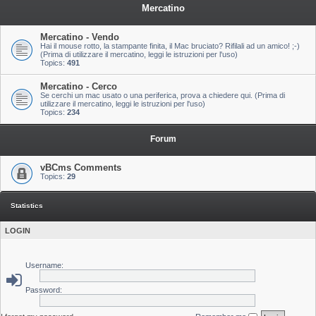
Mercatino
Mercatino - Vendo
Hai il mouse rotto, la stampante finita, il Mac bruciato? Rifilali ad un amico! ;-)
(Prima di utilizzare il mercatino, leggi le istruzioni per l'uso)
Topics:
491
Mercatino - Cerco
Se cerchi un mac usato o una periferica, prova a chiedere qui. (Prima di
utilizzare il mercatino, leggi le istruzioni per l'uso)
Topics:
234
Forum
vBCms Comments
Topics:
29
Statistics
LOGIN
Username:
Password: