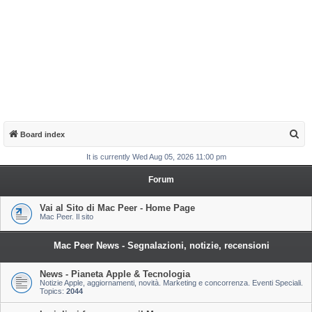
S
Board index
e
It is currently Wed Aug 05, 2026 11:00 pm
a
Forum
r
c
Vai al Sito di Mac Peer - Home Page
Mac Peer. Il sito
h
Mac Peer News - Segnalazioni, notizie, recensioni
News - Pianeta Apple & Tecnologia
Notizie Apple, aggiornamenti, novità. Marketing e concorrenza. Eventi Speciali.
Topics:
2044