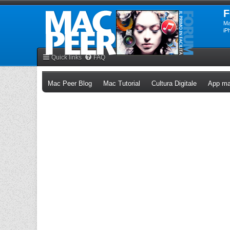
F
Ma
iP
Quick links
FAQ
(Opens a new tab)
(Opens a new tab)
(Opens a n
Mac Peer Blog
Mac Tutorial
Cultura Digitale
App ma