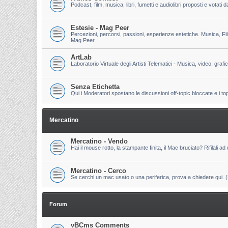
Podcast, film, musica, libri, fumetti e audiolibri proposti e votati
Estesie - Mag Peer
Percezioni, percorsi, passioni, esperienze estetiche. Musica, Fi
Mag Peer
ArtLab
Laboratorio Virtuale degli Artisti Telematici - Musica, video, grafi
Senza Etichetta
Qui i Moderatori spostano le discussioni off-topic bloccate e i to
Mercatino
Mercatino - Vendo
Hai il mouse rotto, la stampante finita, il Mac bruciato? Rifilali ad 
Mercatino - Cerco
Se cerchi un mac usato o una periferica, prova a chiedere qui. (Pri
Forum
vBCms Comments