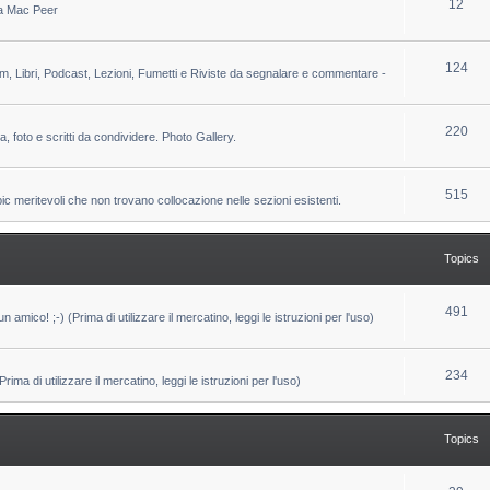
T
12
 da Mac Peer
s
i
o
c
p
T
124
lm, Libri, Podcast, Lezioni, Fumetti e Riviste da segnalare e commentare -
s
i
o
c
p
T
220
ca, foto e scritti da condividere. Photo Gallery.
s
i
o
c
p
T
515
pic meritevoli che non trovano collocazione nelle sezioni esistenti.
s
i
o
c
p
Topics
s
i
c
T
491
un amico! ;-) (Prima di utilizzare il mercatino, leggi le istruzioni per l'uso)
s
o
p
T
234
ma di utilizzare il mercatino, leggi le istruzioni per l'uso)
i
o
c
p
Topics
s
i
c