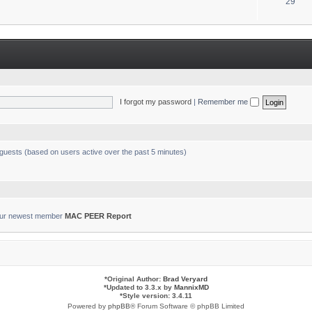
T
29
s
o
p
i
c
s
I forgot my password
|
Remember me
 guests (based on users active over the past 5 minutes)
ur newest member
MAC PEER Report
*
Original Author:
Brad Veryard
*
Updated to 3.3.x by
MannixMD
*
Style version: 3.4.11
Powered by
phpBB
® Forum Software © phpBB Limited