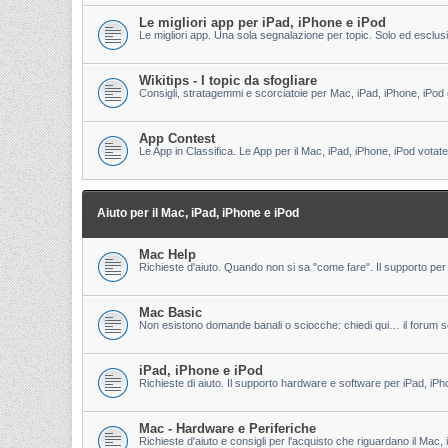
Le migliori app per iPad, iPhone e iPod
Le migliori app. Una sola segnalazione per topic. Solo ed esclu
Wikitips - I topic da sfogliare
Consigli, stratagemmi e scorciatoie per Mac, iPad, iPhone, iPod 
App Contest
Le App in Classifica. Le App per il Mac, iPad, iPhone, iPod votate
Aiuto per il Mac, iPad, iPhone e iPod
Mac Help
Richieste d'aiuto. Quando non si sa "come fare". Il supporto per 
Mac Basic
Non esistono domande banali o sciocche: chiedi qui… il forum s
iPad, iPhone e iPod
Richieste di aiuto. Il supporto hardware e software per iPad, iPh
Mac - Hardware e Periferiche
Richieste d'aiuto e consigli per l'acquisto che riguardano il Mac, 