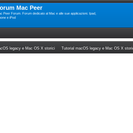
orum Mac Peer
c Peer Forum. Forum dedicato al Mac e alle sue applicazioni. Ipad,
hone e iPod
ew tab)
(Opens a new tab)
cOS legacy e Mac OS X storici
Tutorial macOS legacy e Mac OS X stori