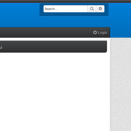
Search
Advanced searc
Login
(Opens a new tab)
ci