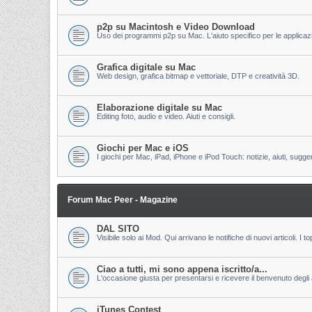
p2p su Macintosh e Video Download
Uso dei programmi p2p su Mac. L'aiuto specifico per le applicazion
Grafica digitale su Mac
Web design, grafica bitmap e vettoriale, DTP e creatività 3D.
Elaborazione digitale su Mac
Editing foto, audio e video. Aiuti e consigli.
Giochi per Mac e iOS
I giochi per Mac, iPad, iPhone e iPod Touch: notizie, aiuti, sugge
Forum Mac Peer - Magazine
DAL SITO
Visibile solo ai Mod. Qui arrivano le notifiche di nuovi articoli. 
Ciao a tutti, mi sono appena iscritto/a...
L'occasione giusta per presentarsi e ricevere il benvenuto degli al
iTunes Contest