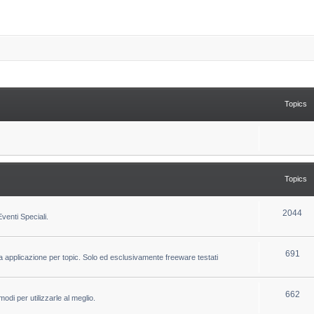
Topics
Topics
T
2044
venti Speciali.
o
p
T
691
la applicazione per topic. Solo ed esclusivamente freeware testati
i
o
c
p
T
662
odi per utilizzarle al meglio.
s
i
o