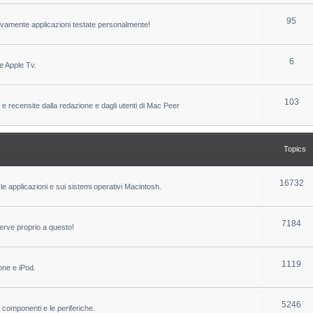
c
p
T
95
sivamente applicazioni testate personalmente!
s
i
o
c
p
T
6
e Apple Tv.
s
i
o
c
p
T
103
 e recensite dalla redazione e dagli utenti di Mac Peer
s
i
o
c
p
Topics
s
i
c
T
16732
le applicazioni e sui sistemi operativi Macintosh.
s
o
p
T
7184
erve proprio a questo!
i
o
c
p
T
1119
one e iPod.
s
i
o
c
p
T
5246
i componenti e le periferiche.