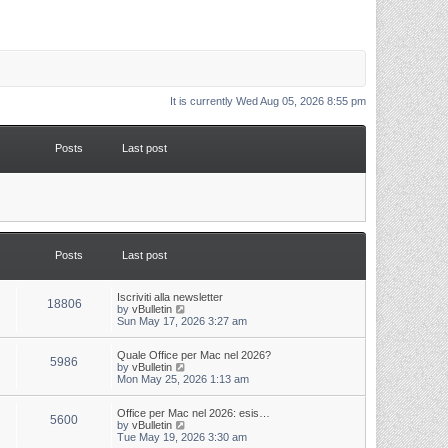
It is currently Wed Aug 05, 2026 8:55 pm
Posts
Last post
Posts
Last post
L
Iscriviti alla newsletter
P
18806
a
V
by
vBulletin
s
i
Sun May 17, 2026 3:27 am
o
t
e
p
w
s
L
Quale Office per Mac nel 2026?
o
t
P
5986
a
V
by
vBulletin
s
h
s
i
Mon May 25, 2026 1:13 am
t
t
e
o
t
e
l
p
w
a
s
s
L
Office per Mac nel 2026: esis…
o
t
t
P
5600
a
V
by
vBulletin
s
h
e
s
i
Tue May 19, 2026 3:30 am
t
t
e
s
o
t
e