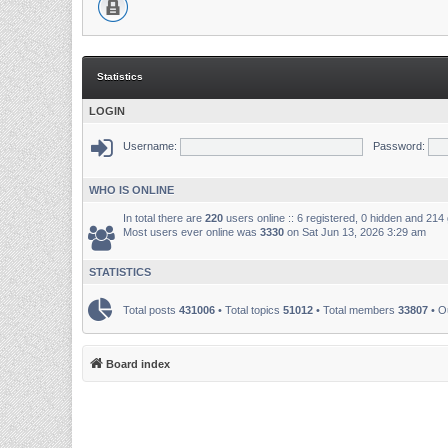
Statistics
LOGIN
Username:
Password:
WHO IS ONLINE
In total there are
220
users online :: 6 registered, 0 hidden and 214
Most users ever online was
3330
on Sat Jun 13, 2026 3:29 am
STATISTICS
Total posts
431006
• Total topics
51012
• Total members
33807
• O
Board index