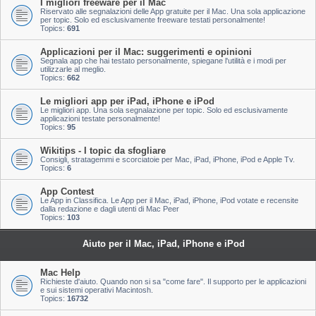
I migliori freeware per il Mac
Riservato alle segnalazioni delle App gratuite per il Mac. Una sola applicazione
per topic. Solo ed esclusivamente freeware testati personalmente!
Topics:
691
Applicazioni per il Mac: suggerimenti e opinioni
Segnala app che hai testato personalmente, spiegane l'utilità e i modi per
utilizzarle al meglio.
Topics:
662
Le migliori app per iPad, iPhone e iPod
Le migliori app. Una sola segnalazione per topic. Solo ed esclusivamente
applicazioni testate personalmente!
Topics:
95
Wikitips - I topic da sfogliare
Consigli, stratagemmi e scorciatoie per Mac, iPad, iPhone, iPod e Apple Tv.
Topics:
6
App Contest
Le App in Classifica. Le App per il Mac, iPad, iPhone, iPod votate e recensite
dalla redazione e dagli utenti di Mac Peer
Topics:
103
Aiuto per il Mac, iPad, iPhone e iPod
Mac Help
Richieste d'aiuto. Quando non si sa "come fare". Il supporto per le applicazioni
e sui sistemi operativi Macintosh.
Topics:
16732