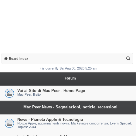
S
Board index
e
It is currently Sat Aug 08, 2026 5:25 am
a
Forum
r
c
Vai al Sito di Mac Peer - Home Page
Mac Peer. Il sito
h
Mac Peer News - Segnalazioni, notizie, recensioni
News - Pianeta Apple & Tecnologia
Notizie Apple, aggiornamenti, novità. Marketing e concorrenza. Eventi Speciali.
Topics:
2044