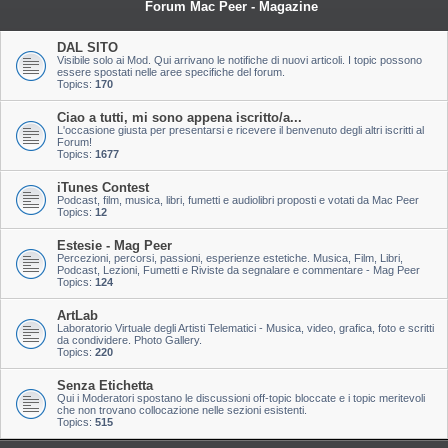
Forum Mac Peer - Magazine
DAL SITO
Visibile solo ai Mod. Qui arrivano le notifiche di nuovi articoli. I topic possono
essere spostati nelle aree specifiche del forum.
Topics:
170
Ciao a tutti, mi sono appena iscritto/a...
L'occasione giusta per presentarsi e ricevere il benvenuto degli altri iscritti al
Forum!
Topics:
1677
iTunes Contest
Podcast, film, musica, libri, fumetti e audiolibri proposti e votati da Mac Peer
Topics:
12
Estesie - Mag Peer
Percezioni, percorsi, passioni, esperienze estetiche. Musica, Film, Libri,
Podcast, Lezioni, Fumetti e Riviste da segnalare e commentare - Mag Peer
Topics:
124
ArtLab
Laboratorio Virtuale degli Artisti Telematici - Musica, video, grafica, foto e scritti
da condividere. Photo Gallery.
Topics:
220
Senza Etichetta
Qui i Moderatori spostano le discussioni off-topic bloccate e i topic meritevoli
che non trovano collocazione nelle sezioni esistenti.
Topics:
515