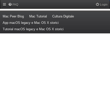
Forum Mac Peer
FAQ
Login
(Opens a new tab)
(Opens a new tab)
(Opens a new tab)
Mac Peer Blog
Mac Tutorial
Cultura Digitale
(Opens a new tab)
App macOS legacy e Mac OS X storici
(Opens a new tab)
Tutorial macOS legacy e Mac OS X storici