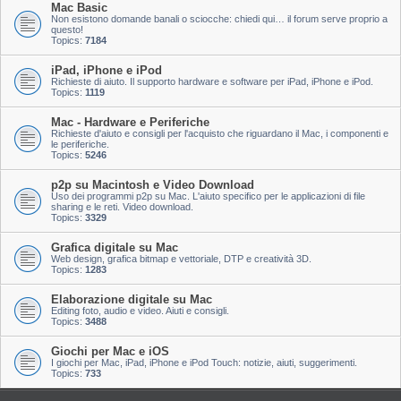
Mac Basic
Non esistono domande banali o sciocche: chiedi qui… il forum serve proprio a
questo!
Topics:
7184
iPad, iPhone e iPod
Richieste di aiuto. Il supporto hardware e software per iPad, iPhone e iPod.
Topics:
1119
Mac - Hardware e Periferiche
Richieste d'aiuto e consigli per l'acquisto che riguardano il Mac, i componenti e
le periferiche.
Topics:
5246
p2p su Macintosh e Video Download
Uso dei programmi p2p su Mac. L'aiuto specifico per le applicazioni di file
sharing e le reti. Video download.
Topics:
3329
Grafica digitale su Mac
Web design, grafica bitmap e vettoriale, DTP e creatività 3D.
Topics:
1283
Elaborazione digitale su Mac
Editing foto, audio e video. Aiuti e consigli.
Topics:
3488
Giochi per Mac e iOS
I giochi per Mac, iPad, iPhone e iPod Touch: notizie, aiuti, suggerimenti.
Topics:
733