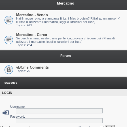
Mercatino
Mercatino - Vendo
Hai il mouse rotto, la stampante finita, il Mac bruciato? Rifilali ad un amico! ;-)
(Prima di utilizzare il mercatino, leggi le istruzioni per l'uso)
Topics:
491
Mercatino - Cerco
Se cerchi un mac usato o una periferica, prova a chiedere qui. (Prima di
utilizzare il mercatino, leggi le istruzioni per l'uso)
Topics:
234
Forum
vBCms Comments
Topics:
29
Statistics
LOGIN
Username:
Password: