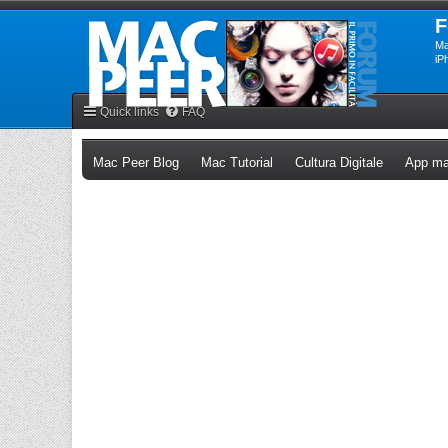
F
Ma
iP
Quick links
FAQ
(Opens a new tab)
(Opens a new tab)
(Opens a n
Mac Peer Blog
Mac Tutorial
Cultura Digitale
App ma