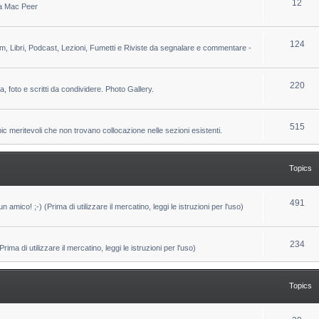
T
12
 da Mac Peer
s
i
o
c
p
T
124
lm, Libri, Podcast, Lezioni, Fumetti e Riviste da segnalare e commentare -
s
i
o
c
p
T
220
ca, foto e scritti da condividere. Photo Gallery.
s
i
o
c
p
T
515
pic meritevoli che non trovano collocazione nelle sezioni esistenti.
s
i
o
c
p
Topics
s
i
c
T
491
un amico! ;-) (Prima di utilizzare il mercatino, leggi le istruzioni per l'uso)
s
o
p
T
234
ma di utilizzare il mercatino, leggi le istruzioni per l'uso)
i
o
c
p
Topics
s
i
c