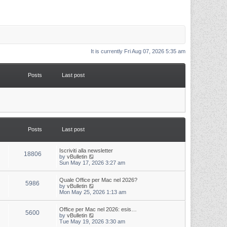
It is currently Fri Aug 07, 2026 5:35 am
Posts
Last post
Posts
Last post
L
Iscriviti alla newsletter
P
18806
a
V
by
vBulletin
s
i
Sun May 17, 2026 3:27 am
o
t
e
p
w
s
L
Quale Office per Mac nel 2026?
o
t
P
5986
a
V
by
vBulletin
s
h
s
i
Mon May 25, 2026 1:13 am
t
t
e
o
t
e
l
p
w
a
s
s
L
Office per Mac nel 2026: esis…
o
t
t
P
5600
a
V
by
vBulletin
s
h
e
s
i
Tue May 19, 2026 3:30 am
t
t
e
s
o
t
e