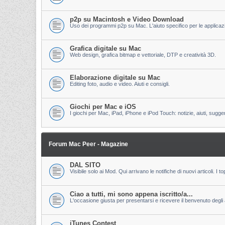
p2p su Macintosh e Video Download
Uso dei programmi p2p su Mac. L'aiuto specifico per le applicazion
Grafica digitale su Mac
Web design, grafica bitmap e vettoriale, DTP e creatività 3D.
Elaborazione digitale su Mac
Editing foto, audio e video. Aiuti e consigli.
Giochi per Mac e iOS
I giochi per Mac, iPad, iPhone e iPod Touch: notizie, aiuti, sugge
Forum Mac Peer - Magazine
DAL SITO
Visibile solo ai Mod. Qui arrivano le notifiche di nuovi articoli. 
Ciao a tutti, mi sono appena iscritto/a...
L'occasione giusta per presentarsi e ricevere il benvenuto degli al
iTunes Contest