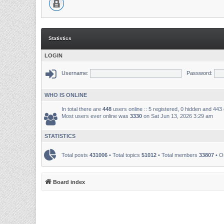
Statistics
LOGIN
Username:
Password:
WHO IS ONLINE
In total there are
448
users online :: 5 registered, 0 hidden and 443
Most users ever online was
3330
on Sat Jun 13, 2026 3:29 am
STATISTICS
Total posts
431006
• Total topics
51012
• Total members
33807
• O
Board index