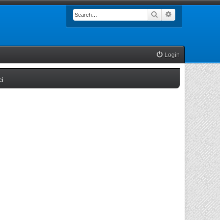
Search
Advanced searc
Login
(Opens a new tab)
ci