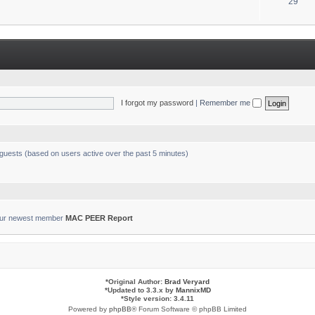
T
29
s
o
p
i
c
s
I forgot my password
|
Remember me
 guests (based on users active over the past 5 minutes)
ur newest member
MAC PEER Report
*
Original Author:
Brad Veryard
*
Updated to 3.3.x by
MannixMD
*
Style version: 3.4.11
Powered by
phpBB
® Forum Software © phpBB Limited