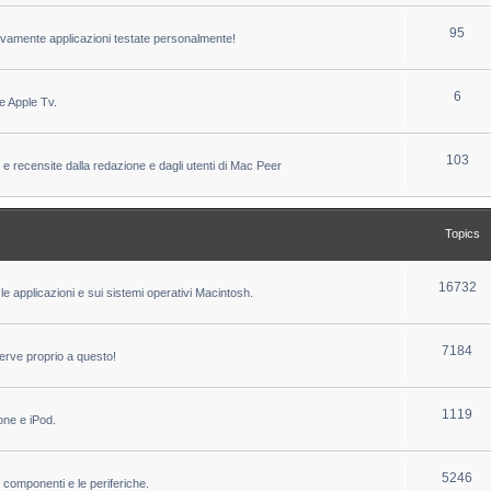
c
p
T
95
sivamente applicazioni testate personalmente!
s
i
o
c
p
T
6
e Apple Tv.
s
i
o
c
p
T
103
 e recensite dalla redazione e dagli utenti di Mac Peer
s
i
o
c
p
Topics
s
i
c
T
16732
le applicazioni e sui sistemi operativi Macintosh.
s
o
p
T
7184
erve proprio a questo!
i
o
c
p
T
1119
one e iPod.
s
i
o
c
p
T
5246
i componenti e le periferiche.