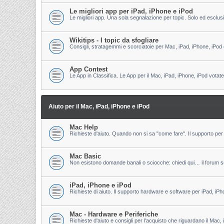
Le migliori app per iPad, iPhone e iPod
Le migliori app. Una sola segnalazione per topic. Solo ed esclu
Wikitips - I topic da sfogliare
Consigli, stratagemmi e scorciatoie per Mac, iPad, iPhone, iPod 
App Contest
Le App in Classifica. Le App per il Mac, iPad, iPhone, iPod votate
Aiuto per il Mac, iPad, iPhone e iPod
Mac Help
Richieste d'aiuto. Quando non si sa "come fare". Il supporto per 
Mac Basic
Non esistono domande banali o sciocche: chiedi qui… il forum s
iPad, iPhone e iPod
Richieste di aiuto. Il supporto hardware e software per iPad, iPh
Mac - Hardware e Periferiche
Richieste d'aiuto e consigli per l'acquisto che riguardano il Mac, 