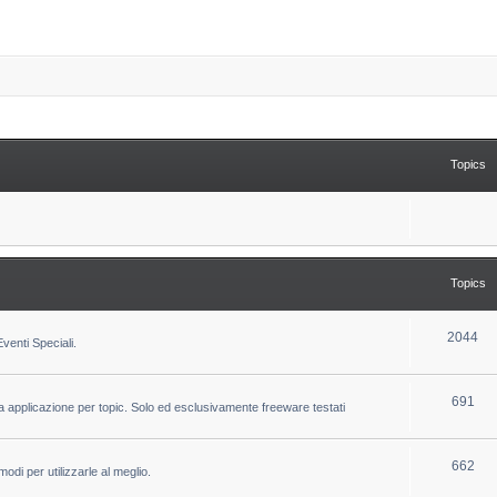
Topics
Topics
T
2044
venti Speciali.
o
p
T
691
la applicazione per topic. Solo ed esclusivamente freeware testati
i
o
c
p
T
662
odi per utilizzarle al meglio.
s
i
o