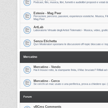
Podcast, film, musica, libri, fumetti e audiolibri proposti e votati
Estesie - Mag Peer
Percezioni, percorsi, passioni, esperienze estetiche. Musica, Fi
Mag Peer
ArtLab
Laboratorio Virtuale degli Artisti Telematici - Musica, video, grafi
Senza Etichetta
Qui i Moderatori spostano le discussioni off-topic bloccate e i to
Mercatino
Mercatino - Vendo
Hai il mouse rotto, la stampante finita, il Mac bruciato? Rifilali ad 
Mercatino - Cerco
Se cerchi un mac usato o una periferica, prova a chiedere qui. (Pri
Forum
vBCms Comments