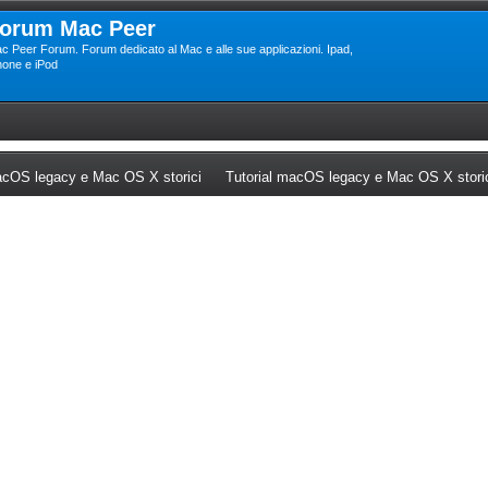
orum Mac Peer
c Peer Forum. Forum dedicato al Mac e alle sue applicazioni. Ipad,
hone e iPod
ew tab)
(Opens a new tab)
cOS legacy e Mac OS X storici
Tutorial macOS legacy e Mac OS X stori