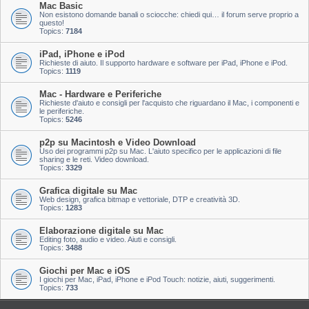
Mac Basic
Non esistono domande banali o sciocche: chiedi qui… il forum serve proprio a
questo!
Topics:
7184
iPad, iPhone e iPod
Richieste di aiuto. Il supporto hardware e software per iPad, iPhone e iPod.
Topics:
1119
Mac - Hardware e Periferiche
Richieste d'aiuto e consigli per l'acquisto che riguardano il Mac, i componenti e
le periferiche.
Topics:
5246
p2p su Macintosh e Video Download
Uso dei programmi p2p su Mac. L'aiuto specifico per le applicazioni di file
sharing e le reti. Video download.
Topics:
3329
Grafica digitale su Mac
Web design, grafica bitmap e vettoriale, DTP e creatività 3D.
Topics:
1283
Elaborazione digitale su Mac
Editing foto, audio e video. Aiuti e consigli.
Topics:
3488
Giochi per Mac e iOS
I giochi per Mac, iPad, iPhone e iPod Touch: notizie, aiuti, suggerimenti.
Topics:
733