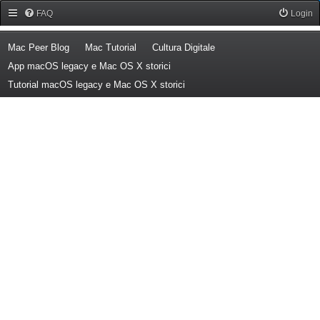
Forum Mac Peer
FAQ
Login
(Opens a new tab)
(Opens a new tab)
(Opens a new tab)
Mac Peer Blog
Mac Tutorial
Cultura Digitale
(Opens a new tab)
App macOS legacy e Mac OS X storici
(Opens a new tab)
Tutorial macOS legacy e Mac OS X storici