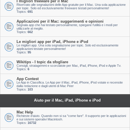
I migliori freeware per il Mac
Riservato alle segnalazioni delle App gratuite per il Mac. Una sola applicazione
per topic. Solo ed esclusivamente freeware testati personalmente!
Topics:
691
Applicazioni per il Mac: suggerimenti e opinioni
Segnala app che hai testato personalmente, spiegane l'utilità e i modi per
utilizzarle al meglio.
Topics:
662
Le migliori app per iPad, iPhone e iPod
Le migliori app. Una sola segnalazione per topic. Solo ed esclusivamente
applicazioni testate personalmente!
Topics:
95
Wikitips - I topic da sfogliare
Consigli, stratagemmi e scorciatoie per Mac, iPad, iPhone, iPod e Apple Tv.
Topics:
6
App Contest
Le App in Classifica. Le App per il Mac, iPad, iPhone, iPod votate e recensite
dalla redazione e dagli utenti di Mac Peer
Topics:
103
Aiuto per il Mac, iPad, iPhone e iPod
Mac Help
Richieste d'aiuto. Quando non si sa "come fare". Il supporto per le applicazioni
e sui sistemi operativi Macintosh.
Topics:
16732