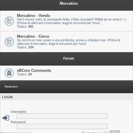
Mercatino
Mercatino - Vendo
Hai il mouse rotto, la stampante finita, il Mac bruciato? Rifilali ad un amico! ;-)
(Prima di utilizzare il mercatino, leggi le istruzioni per l'uso)
Topics:
491
Mercatino - Cerco
Se cerchi un mac usato o una periferica, prova a chiedere qui. (Prima di
utilizzare il mercatino, leggi le istruzioni per l'uso)
Topics:
234
Forum
vBCms Comments
Topics:
29
Statistics
LOGIN
Username:
Password: