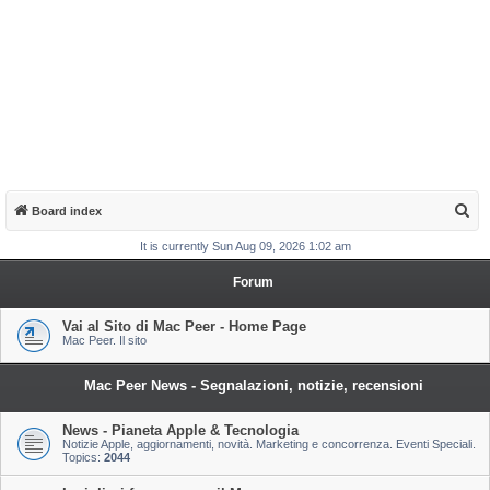
S
Board index
e
It is currently Sun Aug 09, 2026 1:02 am
a
Forum
r
c
Vai al Sito di Mac Peer - Home Page
Mac Peer. Il sito
h
Mac Peer News - Segnalazioni, notizie, recensioni
News - Pianeta Apple & Tecnologia
Notizie Apple, aggiornamenti, novità. Marketing e concorrenza. Eventi Speciali.
Topics:
2044