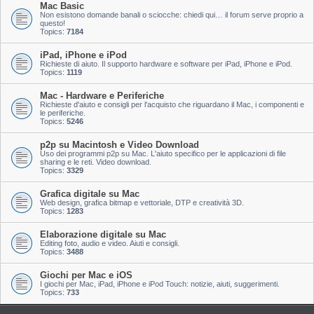
Mac Basic
Non esistono domande banali o sciocche: chiedi qui… il forum serve proprio a
questo!
Topics:
7184
iPad, iPhone e iPod
Richieste di aiuto. Il supporto hardware e software per iPad, iPhone e iPod.
Topics:
1119
Mac - Hardware e Periferiche
Richieste d'aiuto e consigli per l'acquisto che riguardano il Mac, i componenti e
le periferiche.
Topics:
5246
p2p su Macintosh e Video Download
Uso dei programmi p2p su Mac. L'aiuto specifico per le applicazioni di file
sharing e le reti. Video download.
Topics:
3329
Grafica digitale su Mac
Web design, grafica bitmap e vettoriale, DTP e creatività 3D.
Topics:
1283
Elaborazione digitale su Mac
Editing foto, audio e video. Aiuti e consigli.
Topics:
3488
Giochi per Mac e iOS
I giochi per Mac, iPad, iPhone e iPod Touch: notizie, aiuti, suggerimenti.
Topics:
733