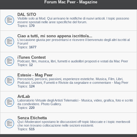
Forum Mac Peer - Magazine
DAL SITO
Visibile solo ai Mod. Qui arrivano le notifiche di nuovi articoli. I topic possono
essere spostati nelle aree specifiche del forum.
Topics:
170
Ciao a tutti, mi sono appena iscritto/a...
L'occasione giusta per presentarsi e ricevere il benvenuto degli altri iscritti al
Forum!
Topics:
1677
iTunes Contest
Podcast, film, musica, libri, fumetti e audiolibri proposti e votati da Mac Peer
Topics:
12
Estesie - Mag Peer
Percezioni, percorsi, passioni, esperienze estetiche. Musica, Film, Libri,
Podcast, Lezioni, Fumetti e Riviste da segnalare e commentare - Mag Peer
Topics:
124
ArtLab
Laboratorio Virtuale degli Artisti Telematici - Musica, video, grafica, foto e scritti
da condividere. Photo Gallery.
Topics:
220
Senza Etichetta
Qui i Moderatori spostano le discussioni off-topic bloccate e i topic meritevoli
che non trovano collocazione nelle sezioni esistenti.
Topics:
515