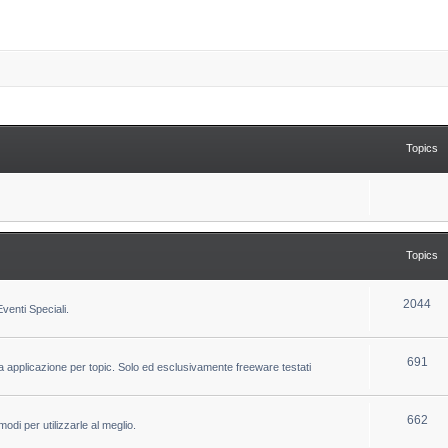
Topics
Topics
T
2044
venti Speciali.
o
p
T
691
la applicazione per topic. Solo ed esclusivamente freeware testati
i
o
c
p
T
662
odi per utilizzarle al meglio.
s
i
o