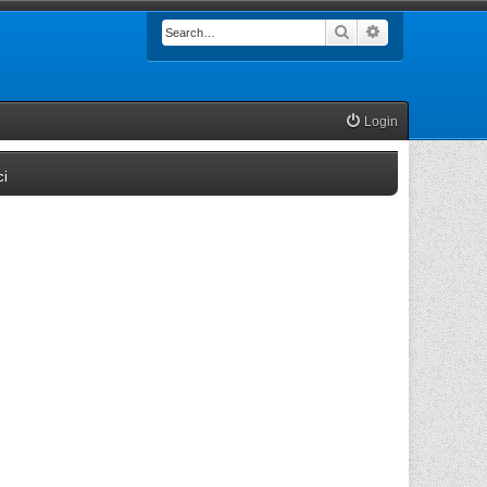
Search
Advanced searc
Login
(Opens a new tab)
ci