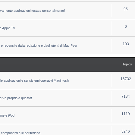
c
p
T
95
sivamente applicazioni testate personalmente!
s
i
o
c
p
T
6
e Apple Tv.
s
i
o
c
p
T
103
 e recensite dalla redazione e dagli utenti di Mac Peer
s
i
o
c
p
Topics
s
i
c
T
16732
le applicazioni e sui sistemi operativi Macintosh.
s
o
p
T
7184
erve proprio a questo!
i
o
c
p
T
1119
one e iPod.
s
i
o
c
p
T
5246
i componenti e le periferiche.