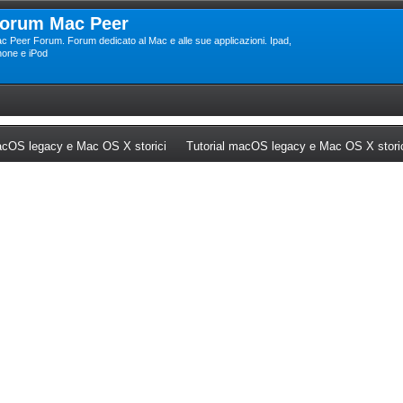
orum Mac Peer
c Peer Forum. Forum dedicato al Mac e alle sue applicazioni. Ipad,
hone e iPod
ew tab)
(Opens a new tab)
cOS legacy e Mac OS X storici
Tutorial macOS legacy e Mac OS X stori