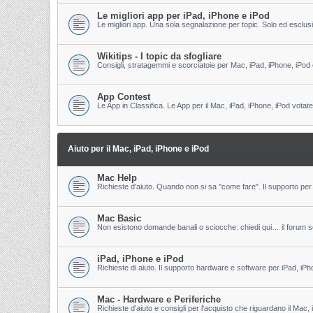
Le migliori app per iPad, iPhone e iPod
Le migliori app. Una sola segnalazione per topic. Solo ed esclu
Wikitips - I topic da sfogliare
Consigli, stratagemmi e scorciatoie per Mac, iPad, iPhone, iPod 
App Contest
Le App in Classifica. Le App per il Mac, iPad, iPhone, iPod votate
Aiuto per il Mac, iPad, iPhone e iPod
Mac Help
Richieste d'aiuto. Quando non si sa "come fare". Il supporto per 
Mac Basic
Non esistono domande banali o sciocche: chiedi qui… il forum s
iPad, iPhone e iPod
Richieste di aiuto. Il supporto hardware e software per iPad, iPh
Mac - Hardware e Periferiche
Richieste d'aiuto e consigli per l'acquisto che riguardano il Mac, 