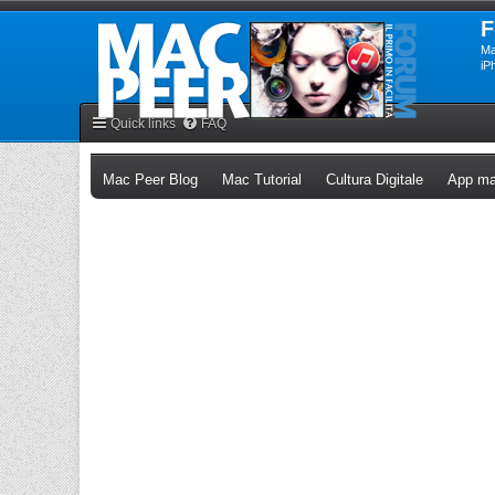
F
Ma
iP
Quick links
FAQ
(Opens a new tab)
(Opens a new tab)
(Opens a n
Mac Peer Blog
Mac Tutorial
Cultura Digitale
App ma