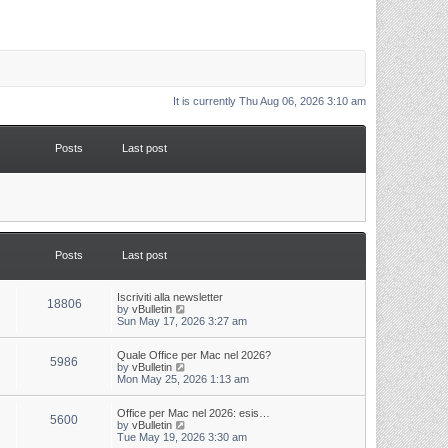
It is currently Thu Aug 06, 2026 3:10 am
Posts
Last post
Posts
Last post
L
Iscriviti alla newsletter
P
18806
a
V
by
vBulletin
s
i
Sun May 17, 2026 3:27 am
o
t
e
p
w
s
L
Quale Office per Mac nel 2026?
o
t
P
5986
a
V
by
vBulletin
s
h
s
i
Mon May 25, 2026 1:13 am
t
t
e
o
t
e
l
p
w
a
s
s
L
Office per Mac nel 2026: esis…
o
t
t
P
5600
a
V
by
vBulletin
s
h
e
s
i
Tue May 19, 2026 3:30 am
t
t
e
s
o
t
e