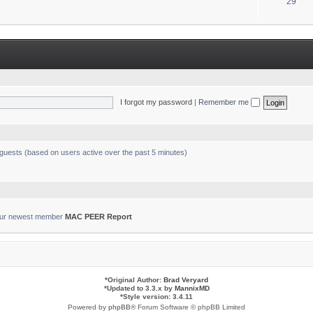
T
29
s
o
p
i
c
s
I forgot my password
|
Remember me
 guests (based on users active over the past 5 minutes)
ur newest member
MAC PEER Report
*
Original Author:
Brad Veryard
*
Updated to 3.3.x by
MannixMD
*
Style version: 3.4.11
Powered by
phpBB
® Forum Software © phpBB Limited