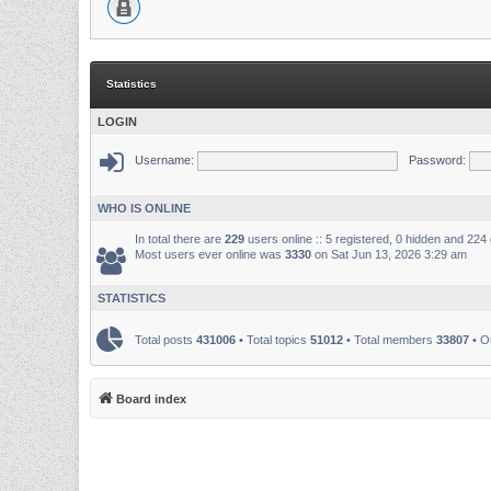
Statistics
LOGIN
Username:
Password:
WHO IS ONLINE
In total there are
229
users online :: 5 registered, 0 hidden and 224
Most users ever online was
3330
on Sat Jun 13, 2026 3:29 am
STATISTICS
Total posts
431006
• Total topics
51012
• Total members
33807
• O
Board index