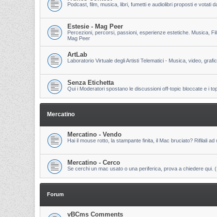
Podcast, film, musica, libri, fumetti e audiolibri proposti e votati
Estesie - Mag Peer
Percezioni, percorsi, passioni, esperienze estetiche. Musica, Fi
Mag Peer
ArtLab
Laboratorio Virtuale degli Artisti Telematici - Musica, video, grafi
Senza Etichetta
Qui i Moderatori spostano le discussioni off-topic bloccate e i to
Mercatino
Mercatino - Vendo
Hai il mouse rotto, la stampante finita, il Mac bruciato? Rifilali ad 
Mercatino - Cerco
Se cerchi un mac usato o una periferica, prova a chiedere qui. (Pri
Forum
vBCms Comments