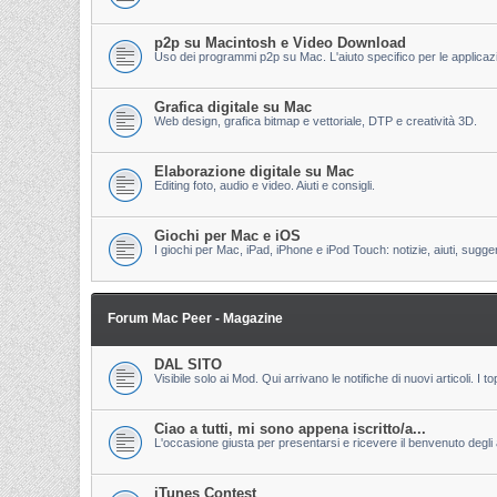
p2p su Macintosh e Video Download
Uso dei programmi p2p su Mac. L'aiuto specifico per le applicazion
Grafica digitale su Mac
Web design, grafica bitmap e vettoriale, DTP e creatività 3D.
Elaborazione digitale su Mac
Editing foto, audio e video. Aiuti e consigli.
Giochi per Mac e iOS
I giochi per Mac, iPad, iPhone e iPod Touch: notizie, aiuti, sugge
Forum Mac Peer - Magazine
DAL SITO
Visibile solo ai Mod. Qui arrivano le notifiche di nuovi articoli. 
Ciao a tutti, mi sono appena iscritto/a...
L'occasione giusta per presentarsi e ricevere il benvenuto degli al
iTunes Contest