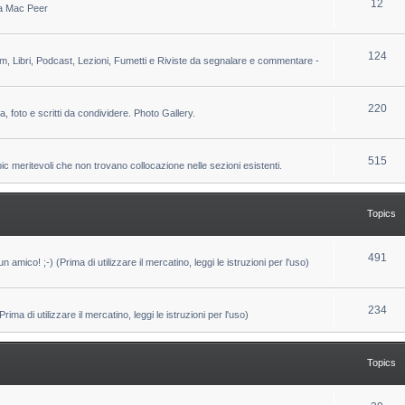
T
12
 da Mac Peer
s
i
o
c
p
T
124
lm, Libri, Podcast, Lezioni, Fumetti e Riviste da segnalare e commentare -
s
i
o
c
p
T
220
ca, foto e scritti da condividere. Photo Gallery.
s
i
o
c
p
T
515
pic meritevoli che non trovano collocazione nelle sezioni esistenti.
s
i
o
c
p
Topics
s
i
c
T
491
un amico! ;-) (Prima di utilizzare il mercatino, leggi le istruzioni per l'uso)
s
o
p
T
234
ma di utilizzare il mercatino, leggi le istruzioni per l'uso)
i
o
c
p
Topics
s
i
c