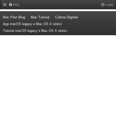
Forum Mac Peer
FAQ
Login
(Opens a new tab)
(Opens a new tab)
(Opens a new tab)
Mac Peer Blog
Mac Tutorial
Cultura Digitale
(Opens a new tab)
App macOS legacy e Mac OS X storici
(Opens a new tab)
Tutorial macOS legacy e Mac OS X storici