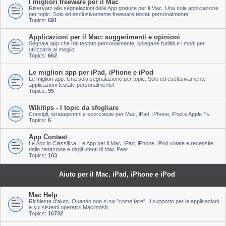
I migliori freeware per il Mac
Riservato alle segnalazioni delle App gratuite per il Mac. Una sola applicazione
per topic. Solo ed esclusivamente freeware testati personalmente!
Topics:
691
Applicazioni per il Mac: suggerimenti e opinioni
Segnala app che hai testato personalmente, spiegane l'utilità e i modi per
utilizzarle al meglio.
Topics:
662
Le migliori app per iPad, iPhone e iPod
Le migliori app. Una sola segnalazione per topic. Solo ed esclusivamente
applicazioni testate personalmente!
Topics:
95
Wikitips - I topic da sfogliare
Consigli, stratagemmi e scorciatoie per Mac, iPad, iPhone, iPod e Apple Tv.
Topics:
6
App Contest
Le App in Classifica. Le App per il Mac, iPad, iPhone, iPod votate e recensite
dalla redazione e dagli utenti di Mac Peer
Topics:
103
Aiuto per il Mac, iPad, iPhone e iPod
Mac Help
Richieste d'aiuto. Quando non si sa "come fare". Il supporto per le applicazioni
e sui sistemi operativi Macintosh.
Topics:
16732