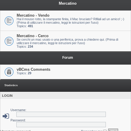
Mercatino
Mercatino - Vendo
Hai il mouse rotto, la stampante finita, il Mac bruciato? Rifilali ad un amico! ;-)
(Prima di utilizzare il mercatino, leggi le istruzioni per l'uso)
Topics:
491
Mercatino - Cerco
Se cerchi un mac usato o una periferica, prova a chiedere qui. (Prima di
utilizzare il mercatino, leggi le istruzioni per l'uso)
Topics:
234
Forum
vBCms Comments
Topics:
29
Statistics
LOGIN
Username:
Password: