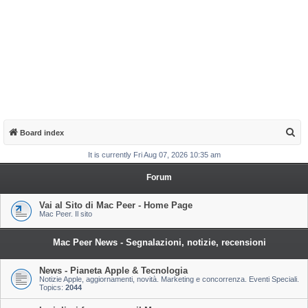
S
Board index
e
It is currently Fri Aug 07, 2026 10:35 am
a
Forum
r
c
Vai al Sito di Mac Peer - Home Page
Mac Peer. Il sito
h
Mac Peer News - Segnalazioni, notizie, recensioni
News - Pianeta Apple & Tecnologia
Notizie Apple, aggiornamenti, novità. Marketing e concorrenza. Eventi Speciali.
Topics:
2044