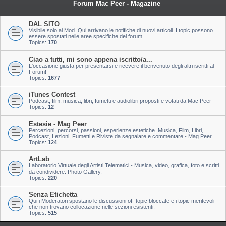
Forum Mac Peer - Magazine
DAL SITO
Visibile solo ai Mod. Qui arrivano le notifiche di nuovi articoli. I topic possono
essere spostati nelle aree specifiche del forum.
Topics:
170
Ciao a tutti, mi sono appena iscritto/a...
L'occasione giusta per presentarsi e ricevere il benvenuto degli altri iscritti al
Forum!
Topics:
1677
iTunes Contest
Podcast, film, musica, libri, fumetti e audiolibri proposti e votati da Mac Peer
Topics:
12
Estesie - Mag Peer
Percezioni, percorsi, passioni, esperienze estetiche. Musica, Film, Libri,
Podcast, Lezioni, Fumetti e Riviste da segnalare e commentare - Mag Peer
Topics:
124
ArtLab
Laboratorio Virtuale degli Artisti Telematici - Musica, video, grafica, foto e scritti
da condividere. Photo Gallery.
Topics:
220
Senza Etichetta
Qui i Moderatori spostano le discussioni off-topic bloccate e i topic meritevoli
che non trovano collocazione nelle sezioni esistenti.
Topics:
515