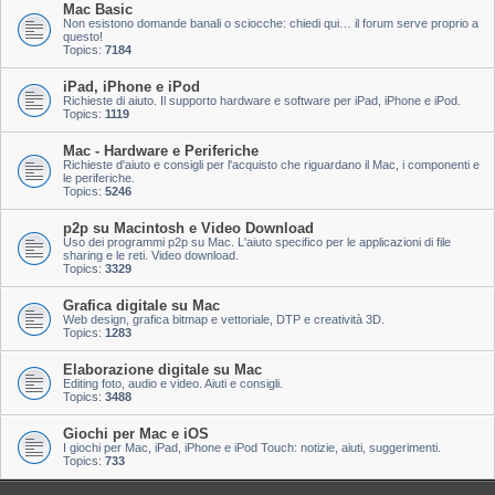
Mac Basic
Non esistono domande banali o sciocche: chiedi qui… il forum serve proprio a
questo!
Topics:
7184
iPad, iPhone e iPod
Richieste di aiuto. Il supporto hardware e software per iPad, iPhone e iPod.
Topics:
1119
Mac - Hardware e Periferiche
Richieste d'aiuto e consigli per l'acquisto che riguardano il Mac, i componenti e
le periferiche.
Topics:
5246
p2p su Macintosh e Video Download
Uso dei programmi p2p su Mac. L'aiuto specifico per le applicazioni di file
sharing e le reti. Video download.
Topics:
3329
Grafica digitale su Mac
Web design, grafica bitmap e vettoriale, DTP e creatività 3D.
Topics:
1283
Elaborazione digitale su Mac
Editing foto, audio e video. Aiuti e consigli.
Topics:
3488
Giochi per Mac e iOS
I giochi per Mac, iPad, iPhone e iPod Touch: notizie, aiuti, suggerimenti.
Topics:
733